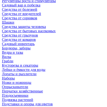
Регуляторы роста и стимуляторы
Садовый вар и побелка
Средства от болезней
Средства от вредителей
Средства от сорняков
Шашки
Средства защиты человека
Средства от бытовых насекомых
Средства от грызунов
Средства от комаров
Садовый инвентарь
Бордюры, заборы
Ведра и тазы
Вилы
Грабли
Кусторезы и секаторы
Лейки и ёмкости для воды
Лопаты и рыхлители
Наборы
Ножи и ножницы
Опрыскиватели
Перчатки хозяйственные
Плодосъемники
Подвязка растений
Подставки и опоры для цветов