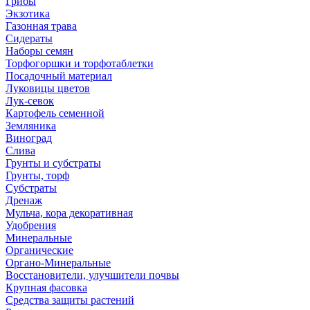
Грибы
Экзотика
Газонная трава
Сидераты
Наборы семян
Торфогоршки и торфотаблетки
Посадочный материал
Луковицы цветов
Лук-севок
Картофель семенной
Земляника
Виноград
Слива
Грунты и субстраты
Грунты, торф
Субстраты
Дренаж
Мульча, кора декоративная
Удобрения
Минеральные
Органические
Органо-Минеральные
Восстановители, улучшители почвы
Крупная фасовка
Средства защиты растений