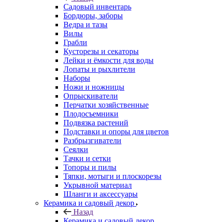
Садовый инвентарь
Бордюры, заборы
Ведра и тазы
Вилы
Грабли
Кусторезы и секаторы
Лейки и ёмкости для воды
Лопаты и рыхлители
Наборы
Ножи и ножницы
Опрыскиватели
Перчатки хозяйственные
Плодосъемники
Подвязка растений
Подставки и опоры для цветов
Разбрызгиватели
Сеялки
Тачки и сетки
Топоры и пилы
Тяпки, мотыги и плоскорезы
Укрывной материал
Шланги и аксессуары
Керамика и садовый декор
Назад
Керамика и садовый декор