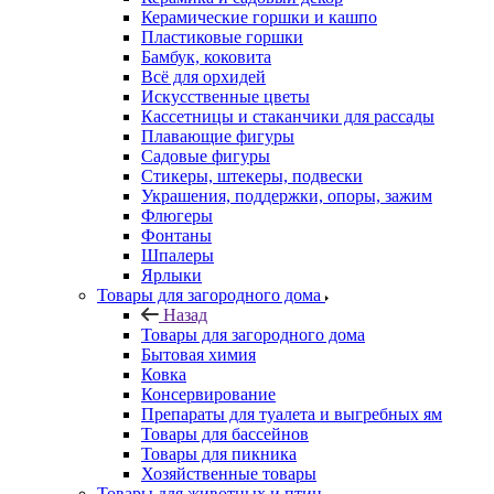
Керамические горшки и кашпо
Пластиковые горшки
Бамбук, коковита
Всё для орхидей
Искусственные цветы
Кассетницы и стаканчики для рассады
Плавающие фигуры
Садовые фигуры
Стикеры, штекеры, подвески
Украшения, поддержки, опоры, зажим
Флюгеры
Фонтаны
Шпалеры
Ярлыки
Товары для загородного дома
Назад
Товары для загородного дома
Бытовая химия
Ковка
Консервирование
Препараты для туалета и выгребных ям
Товары для бассейнов
Товары для пикника
Хозяйственные товары
Товары для животных и птиц