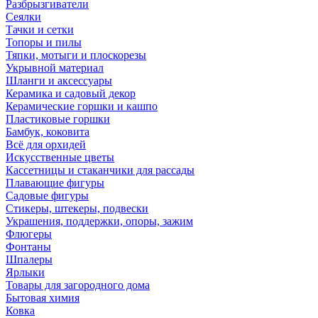
Разбрызгиватели
Сеялки
Тачки и сетки
Топоры и пилы
Тяпки, мотыги и плоскорезы
Укрывной материал
Шланги и аксессуары
Керамика и садовый декор
Керамические горшки и кашпо
Пластиковые горшки
Бамбук, коковита
Всё для орхидей
Искусственные цветы
Кассетницы и стаканчики для рассады
Плавающие фигуры
Садовые фигуры
Стикеры, штекеры, подвески
Украшения, поддержки, опоры, зажим
Флюгеры
Фонтаны
Шпалеры
Ярлыки
Товары для загородного дома
Бытовая химия
Ковка