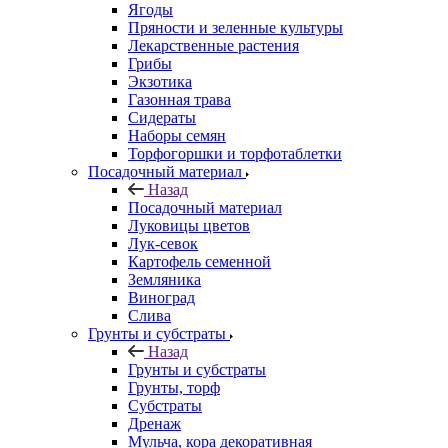
Ягоды
Пряности и зеленные культуры
Лекарственные растения
Грибы
Экзотика
Газонная трава
Сидераты
Наборы семян
Торфогоршки и торфотаблетки
Посадочный материал
Назад
Посадочный материал
Луковицы цветов
Лук-севок
Картофель семенной
Земляника
Виноград
Слива
Грунты и субстраты
Назад
Грунты и субстраты
Грунты, торф
Субстраты
Дренаж
Мульча, кора декоративная