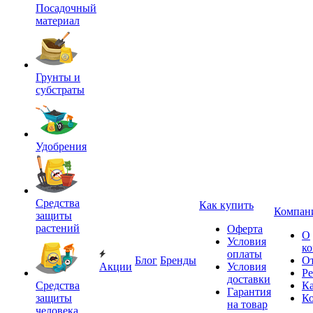
Посадочный
материал
Грунты и
субстраты
Удобрения
Средства
Как купить
Компан
защиты
растений
Оферта
О
Условия
к
оплаты
Блог
Бренды
О
Акции
Условия
Р
доставки
Средства
Ка
Гарантия
защиты
К
на товар
человека