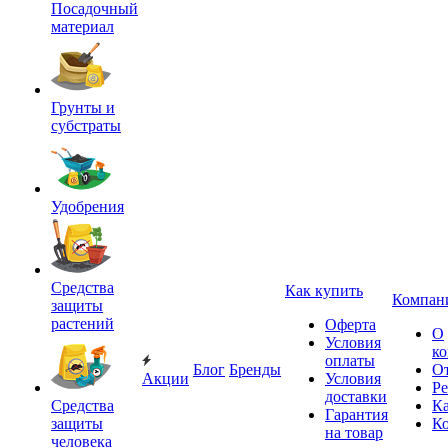
Посадочный
материал
Грунты и
субстраты
Удобрения
Средства
Как купить
Компан
защиты
растений
Оферта
О
Условия
к
оплаты
Блог
Бренды
О
Акции
Условия
Р
доставки
Средства
Ка
Гарантия
защиты
К
на товар
человека