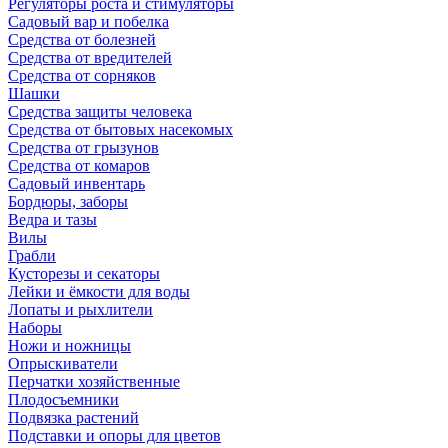
Регуляторы роста и стимуляторы
Садовый вар и побелка
Средства от болезней
Средства от вредителей
Средства от сорняков
Шашки
Средства защиты человека
Средства от бытовых насекомых
Средства от грызунов
Средства от комаров
Садовый инвентарь
Бордюры, заборы
Ведра и тазы
Вилы
Грабли
Кусторезы и секаторы
Лейки и ёмкости для воды
Лопаты и рыхлители
Наборы
Ножи и ножницы
Опрыскиватели
Перчатки хозяйственные
Плодосъемники
Подвязка растений
Подставки и опоры для цветов