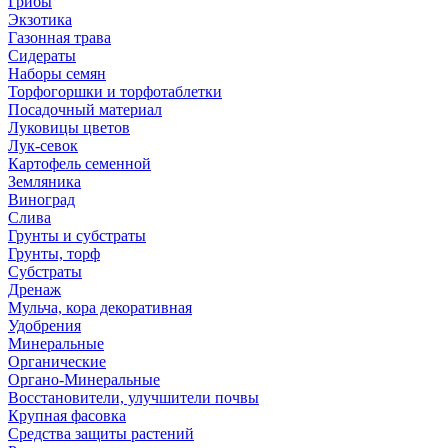
Грибы
Экзотика
Газонная трава
Сидераты
Наборы семян
Торфогоршки и торфотаблетки
Посадочный материал
Луковицы цветов
Лук-севок
Картофель семенной
Земляника
Виноград
Слива
Грунты и субстраты
Грунты, торф
Субстраты
Дренаж
Мульча, кора декоративная
Удобрения
Минеральные
Органические
Органо-Минеральные
Восстановители, улучшители почвы
Крупная фасовка
Средства защиты растений