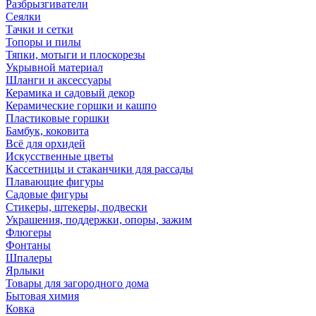
Разбрызгиватели
Сеялки
Тачки и сетки
Топоры и пилы
Тяпки, мотыги и плоскорезы
Укрывной материал
Шланги и аксессуары
Керамика и садовый декор
Керамические горшки и кашпо
Пластиковые горшки
Бамбук, коковита
Всё для орхидей
Искусственные цветы
Кассетницы и стаканчики для рассады
Плавающие фигуры
Садовые фигуры
Стикеры, штекеры, подвески
Украшения, поддержки, опоры, зажим
Флюгеры
Фонтаны
Шпалеры
Ярлыки
Товары для загородного дома
Бытовая химия
Ковка