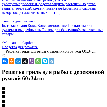
субстраты
Удобрения
Средства защиты растений
Средства
защиты человека
Садовый инвентарь
Керамика и садовый
декор
Товары для животных и птиц
—
Товары для пикника
Бытовая химия
Ковка
Консервирование
Препараты для
туалета и выгребных ям
Товары для бассейнов
Хозяйственные
товары
—
Мангалы и барбекю
Средства для розжига
—
Решетка гриль для рыбы с деревянной ручкой 60x34cm
Решетка гриль для рыбы с деревянной
ручкой 60x34cm