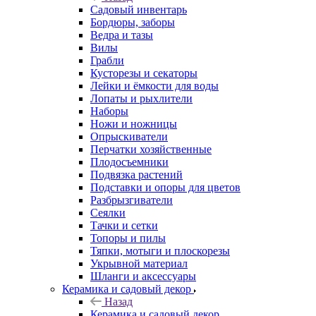
Садовый инвентарь
Бордюры, заборы
Ведра и тазы
Вилы
Грабли
Кусторезы и секаторы
Лейки и ёмкости для воды
Лопаты и рыхлители
Наборы
Ножи и ножницы
Опрыскиватели
Перчатки хозяйственные
Плодосъемники
Подвязка растений
Подставки и опоры для цветов
Разбрызгиватели
Сеялки
Тачки и сетки
Топоры и пилы
Тяпки, мотыги и плоскорезы
Укрывной материал
Шланги и аксессуары
Керамика и садовый декор
Назад
Керамика и садовый декор