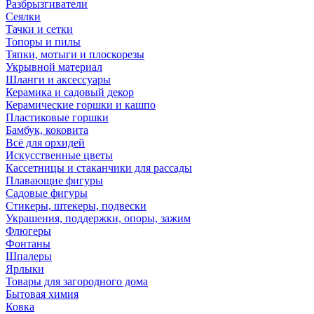
Разбрызгиватели
Сеялки
Тачки и сетки
Топоры и пилы
Тяпки, мотыги и плоскорезы
Укрывной материал
Шланги и аксессуары
Керамика и садовый декор
Керамические горшки и кашпо
Пластиковые горшки
Бамбук, коковита
Всё для орхидей
Искусственные цветы
Кассетницы и стаканчики для рассады
Плавающие фигуры
Садовые фигуры
Стикеры, штекеры, подвески
Украшения, поддержки, опоры, зажим
Флюгеры
Фонтаны
Шпалеры
Ярлыки
Товары для загородного дома
Бытовая химия
Ковка