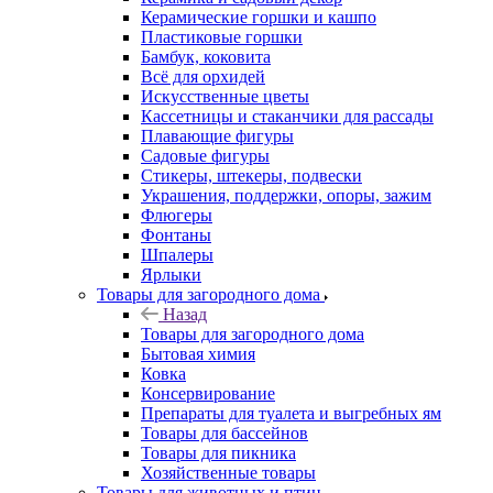
Керамические горшки и кашпо
Пластиковые горшки
Бамбук, коковита
Всё для орхидей
Искусственные цветы
Кассетницы и стаканчики для рассады
Плавающие фигуры
Садовые фигуры
Стикеры, штекеры, подвески
Украшения, поддержки, опоры, зажим
Флюгеры
Фонтаны
Шпалеры
Ярлыки
Товары для загородного дома
Назад
Товары для загородного дома
Бытовая химия
Ковка
Консервирование
Препараты для туалета и выгребных ям
Товары для бассейнов
Товары для пикника
Хозяйственные товары
Товары для животных и птиц