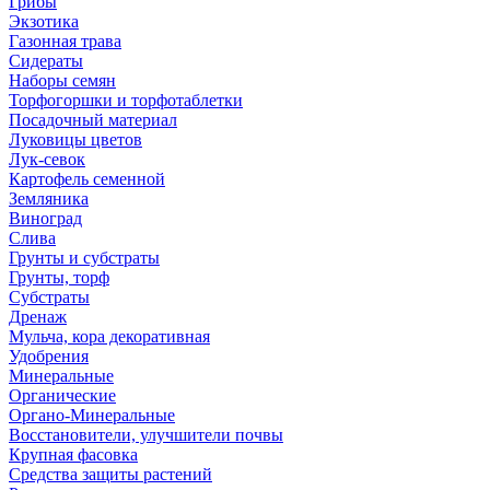
Грибы
Экзотика
Газонная трава
Сидераты
Наборы семян
Торфогоршки и торфотаблетки
Посадочный материал
Луковицы цветов
Лук-севок
Картофель семенной
Земляника
Виноград
Слива
Грунты и субстраты
Грунты, торф
Субстраты
Дренаж
Мульча, кора декоративная
Удобрения
Минеральные
Органические
Органо-Минеральные
Восстановители, улучшители почвы
Крупная фасовка
Средства защиты растений