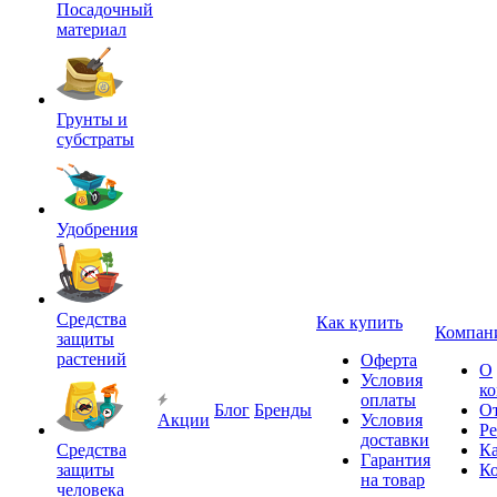
Посадочный
материал
Грунты и
субстраты
Удобрения
Средства
Как купить
Компан
защиты
растений
Оферта
О
Условия
к
оплаты
Блог
Бренды
О
Акции
Условия
Р
доставки
Средства
Ка
Гарантия
защиты
К
на товар
человека