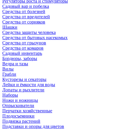
Регуляторы роста и стимуляторы
Садовый вар и побелка
Средства от болезней
Средства от вредителей
Средства от сорняков
Шашки
Средства защиты человека
Средства от бытовых насекомых
Средства от грызунов
Средства от комаров
Садовый инвентарь
Бордюры, заборы
Ведра и тазы
Вилы
Грабли
Кусторезы и секаторы
Лейки и ёмкости для воды
Лопаты и рыхлители
Наборы
Ножи и ножницы
Опрыскиватели
Перчатки хозяйственные
Плодосъемники
Подвязка растений
Подставки и опоры для цветов