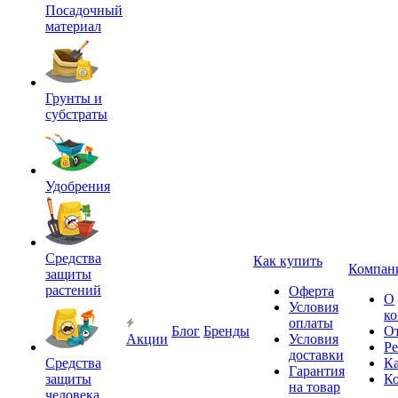
Посадочный
материал
Грунты и
субстраты
Удобрения
Средства
Как купить
Компан
защиты
растений
Оферта
О
Условия
к
оплаты
Блог
Бренды
О
Акции
Условия
Р
доставки
Средства
Ка
Гарантия
защиты
К
на товар
человека