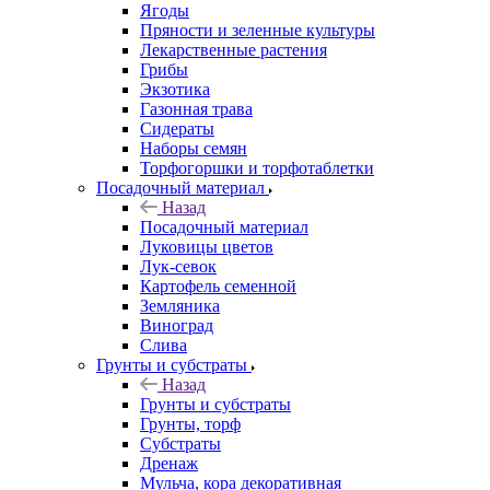
Ягоды
Пряности и зеленные культуры
Лекарственные растения
Грибы
Экзотика
Газонная трава
Сидераты
Наборы семян
Торфогоршки и торфотаблетки
Посадочный материал
Назад
Посадочный материал
Луковицы цветов
Лук-севок
Картофель семенной
Земляника
Виноград
Слива
Грунты и субстраты
Назад
Грунты и субстраты
Грунты, торф
Субстраты
Дренаж
Мульча, кора декоративная