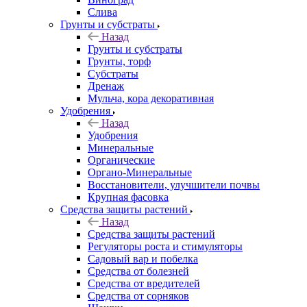
Слива
Грунты и субстраты
Назад
Грунты и субстраты
Грунты, торф
Субстраты
Дренаж
Мульча, кора декоративная
Удобрения
Назад
Удобрения
Минеральные
Органические
Органо-Минеральные
Восстановители, улучшители почвы
Крупная фасовка
Средства защиты растений
Назад
Средства защиты растений
Регуляторы роста и стимуляторы
Садовый вар и побелка
Средства от болезней
Средства от вредителей
Средства от сорняков