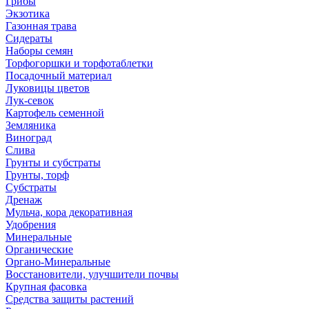
Грибы
Экзотика
Газонная трава
Сидераты
Наборы семян
Торфогоршки и торфотаблетки
Посадочный материал
Луковицы цветов
Лук-севок
Картофель семенной
Земляника
Виноград
Слива
Грунты и субстраты
Грунты, торф
Субстраты
Дренаж
Мульча, кора декоративная
Удобрения
Минеральные
Органические
Органо-Минеральные
Восстановители, улучшители почвы
Крупная фасовка
Средства защиты растений