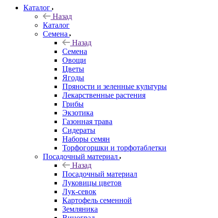
Каталог
Назад
Каталог
Семена
Назад
Семена
Овощи
Цветы
Ягоды
Пряности и зеленные культуры
Лекарственные растения
Грибы
Экзотика
Газонная трава
Сидераты
Наборы семян
Торфогоршки и торфотаблетки
Посадочный материал
Назад
Посадочный материал
Луковицы цветов
Лук-севок
Картофель семенной
Земляника
Виноград