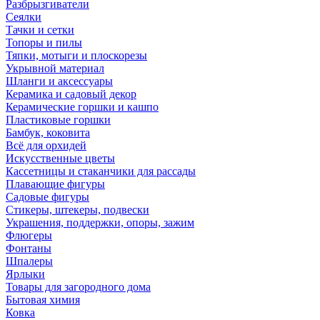
Разбрызгиватели
Сеялки
Тачки и сетки
Топоры и пилы
Тяпки, мотыги и плоскорезы
Укрывной материал
Шланги и аксессуары
Керамика и садовый декор
Керамические горшки и кашпо
Пластиковые горшки
Бамбук, коковита
Всё для орхидей
Искусственные цветы
Кассетницы и стаканчики для рассады
Плавающие фигуры
Садовые фигуры
Стикеры, штекеры, подвески
Украшения, поддержки, опоры, зажим
Флюгеры
Фонтаны
Шпалеры
Ярлыки
Товары для загородного дома
Бытовая химия
Ковка