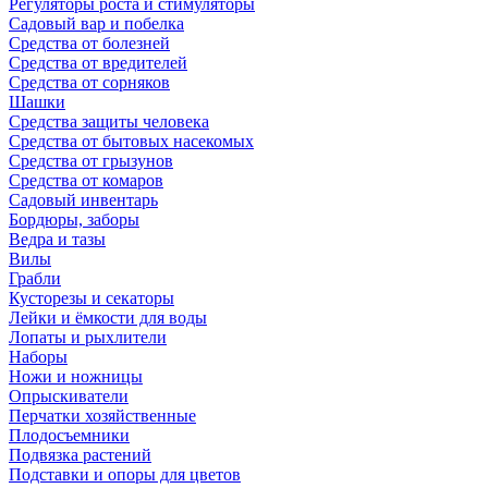
Регуляторы роста и стимуляторы
Садовый вар и побелка
Средства от болезней
Средства от вредителей
Средства от сорняков
Шашки
Средства защиты человека
Средства от бытовых насекомых
Средства от грызунов
Средства от комаров
Садовый инвентарь
Бордюры, заборы
Ведра и тазы
Вилы
Грабли
Кусторезы и секаторы
Лейки и ёмкости для воды
Лопаты и рыхлители
Наборы
Ножи и ножницы
Опрыскиватели
Перчатки хозяйственные
Плодосъемники
Подвязка растений
Подставки и опоры для цветов