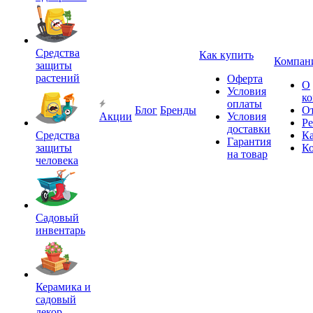
Средства
Как купить
Компан
защиты
растений
Оферта
О
Условия
к
оплаты
Блог
Бренды
О
Акции
Условия
Р
доставки
Средства
Ка
Гарантия
защиты
К
на товар
человека
Садовый
инвентарь
Керамика и
садовый
декор