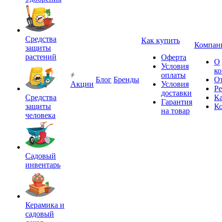
Средства
Как купить
Компан
защиты
растений
Оферта
О
Условия
к
оплаты
Блог
Бренды
О
Акции
Условия
Р
доставки
Средства
Ка
Гарантия
защиты
К
на товар
человека
Садовый
инвентарь
Керамика и
садовый