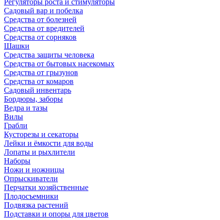
Регуляторы роста и стимуляторы
Садовый вар и побелка
Средства от болезней
Средства от вредителей
Средства от сорняков
Шашки
Средства защиты человека
Средства от бытовых насекомых
Средства от грызунов
Средства от комаров
Садовый инвентарь
Бордюры, заборы
Ведра и тазы
Вилы
Грабли
Кусторезы и секаторы
Лейки и ёмкости для воды
Лопаты и рыхлители
Наборы
Ножи и ножницы
Опрыскиватели
Перчатки хозяйственные
Плодосъемники
Подвязка растений
Подставки и опоры для цветов