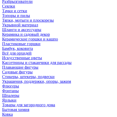
Разбрызгиватели
Сеялки
Тачки и сетки
Топоры и пилы
Тяпки, мотыги и плоскорезы
Укрывной материал
Шланги и аксессуары
Керамика и садовый декор
Керамические горшки и кашпо
Пластиковые горшки
Бамбук, коковита
Всё для орхидей
Искусственные цветы
Кассетницы и стаканчики для рассады
Плавающие фигуры
Садовые фигуры
Стикеры, штекеры, подвески
Украшения, поддержки, опоры, зажим
Флюгеры
Фонтаны
Шпалеры
Ярлыки
Товары для загородного дома
Бытовая химия
Ковка