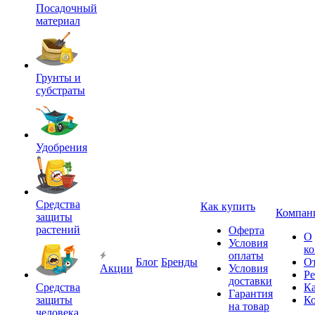
Посадочный
материал
Грунты и
субстраты
Удобрения
Средства
Как купить
Компан
защиты
растений
Оферта
О
Условия
к
оплаты
Блог
Бренды
О
Акции
Условия
Р
доставки
Средства
Ка
Гарантия
защиты
К
на товар
человека