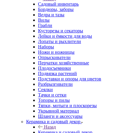
Садовый инвентарь
Бордюры, заборы
Ведра и тазы
Вилы
Грабли
Кусторезы и секаторы
Лейки и ёмкости для воды
Лопаты и рыхлители
Наборы
Ножи и ножницы
Опрыскиватели
Перчатки хозяйственные
Плодосъемники
Подвязка растений
Подставки и опоры для цветов
Разбрызгиватели
Сеялки
Тачки и сетки
Топоры и пилы
Тяпки, мотыги и плоскорезы
Укрывной материал
Шланги и аксессуары
Керамика и садовый декор
Назад
Керамика и садовый декор