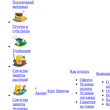
Посадочный
материал
Грунты и
субстраты
Удобрения
Средства
Как купить
Компан
защиты
растений
Оферта
О
Условия
к
оплаты
Блог
Бренды
О
Акции
Условия
Р
доставки
Средства
Ка
Гарантия
защиты
К
на товар
человека