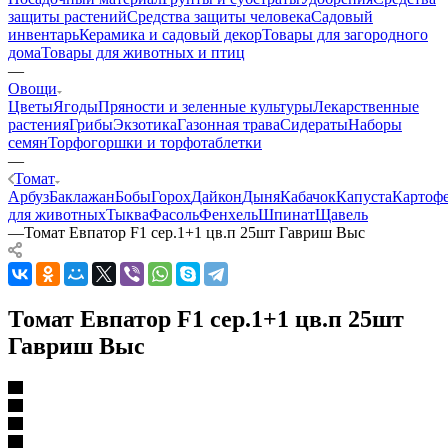
защиты растений
Средства защиты человека
Садовый
инвентарь
Керамика и садовый декор
Товары для загородного
дома
Товары для животных и птиц
—
Овощи
Цветы
Ягоды
Пряности и зеленные культуры
Лекарственные
растения
Грибы
Экзотика
Газонная трава
Сидераты
Наборы
семян
Торфогоршки и торфотаблетки
—
Томат
Арбуз
Баклажан
Бобы
Горох
Дайкон
Дыня
Кабачок
Капуста
Картоф
для животных
Тыква
Фасоль
Фенхель
Шпинат
Щавель
—
Томат Евпатор F1 сер.1+1 цв.п 25шт Гавриш Выс
Томат Евпатор F1 сер.1+1 цв.п 25шт
Гавриш Выс