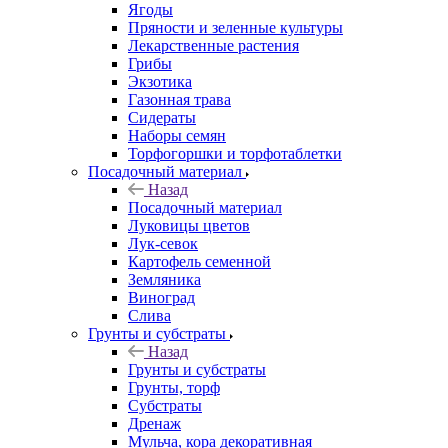
Ягоды
Пряности и зеленные культуры
Лекарственные растения
Грибы
Экзотика
Газонная трава
Сидераты
Наборы семян
Торфогоршки и торфотаблетки
Посадочный материал
Назад
Посадочный материал
Луковицы цветов
Лук-севок
Картофель семенной
Земляника
Виноград
Слива
Грунты и субстраты
Назад
Грунты и субстраты
Грунты, торф
Субстраты
Дренаж
Мульча, кора декоративная