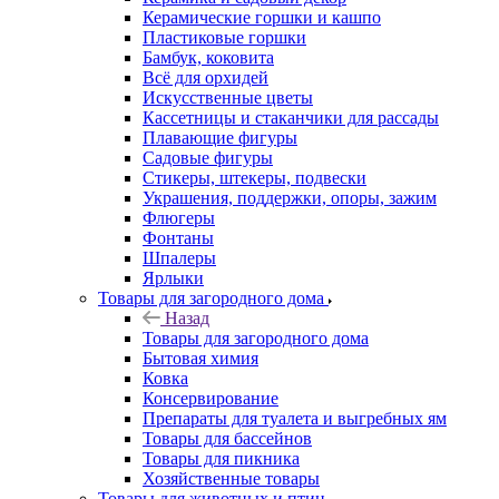
Керамические горшки и кашпо
Пластиковые горшки
Бамбук, коковита
Всё для орхидей
Искусственные цветы
Кассетницы и стаканчики для рассады
Плавающие фигуры
Садовые фигуры
Стикеры, штекеры, подвески
Украшения, поддержки, опоры, зажим
Флюгеры
Фонтаны
Шпалеры
Ярлыки
Товары для загородного дома
Назад
Товары для загородного дома
Бытовая химия
Ковка
Консервирование
Препараты для туалета и выгребных ям
Товары для бассейнов
Товары для пикника
Хозяйственные товары
Товары для животных и птиц