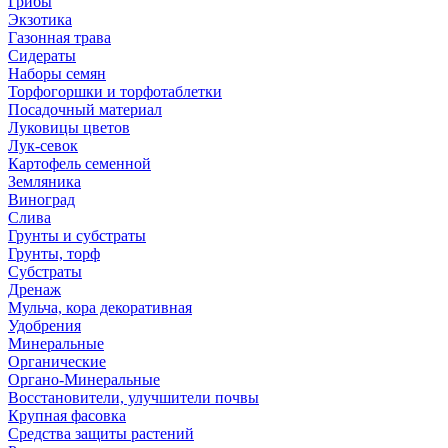
Грибы
Экзотика
Газонная трава
Сидераты
Наборы семян
Торфогоршки и торфотаблетки
Посадочный материал
Луковицы цветов
Лук-севок
Картофель семенной
Земляника
Виноград
Слива
Грунты и субстраты
Грунты, торф
Субстраты
Дренаж
Мульча, кора декоративная
Удобрения
Минеральные
Органические
Органо-Минеральные
Восстановители, улучшители почвы
Крупная фасовка
Средства защиты растений