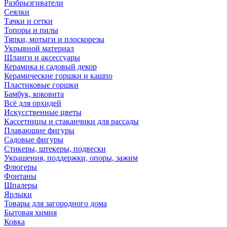
Разбрызгиватели
Сеялки
Тачки и сетки
Топоры и пилы
Тяпки, мотыги и плоскорезы
Укрывной материал
Шланги и аксессуары
Керамика и садовый декор
Керамические горшки и кашпо
Пластиковые горшки
Бамбук, коковита
Всё для орхидей
Искусственные цветы
Кассетницы и стаканчики для рассады
Плавающие фигуры
Садовые фигуры
Стикеры, штекеры, подвески
Украшения, поддержки, опоры, зажим
Флюгеры
Фонтаны
Шпалеры
Ярлыки
Товары для загородного дома
Бытовая химия
Ковка