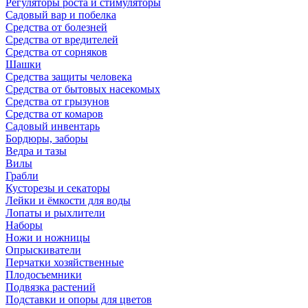
Регуляторы роста и стимуляторы
Садовый вар и побелка
Средства от болезней
Средства от вредителей
Средства от сорняков
Шашки
Средства защиты человека
Средства от бытовых насекомых
Средства от грызунов
Средства от комаров
Садовый инвентарь
Бордюры, заборы
Ведра и тазы
Вилы
Грабли
Кусторезы и секаторы
Лейки и ёмкости для воды
Лопаты и рыхлители
Наборы
Ножи и ножницы
Опрыскиватели
Перчатки хозяйственные
Плодосъемники
Подвязка растений
Подставки и опоры для цветов