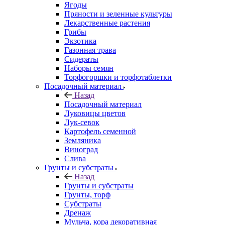
Ягоды
Пряности и зеленные культуры
Лекарственные растения
Грибы
Экзотика
Газонная трава
Сидераты
Наборы семян
Торфогоршки и торфотаблетки
Посадочный материал
Назад
Посадочный материал
Луковицы цветов
Лук-севок
Картофель семенной
Земляника
Виноград
Слива
Грунты и субстраты
Назад
Грунты и субстраты
Грунты, торф
Субстраты
Дренаж
Мульча, кора декоративная