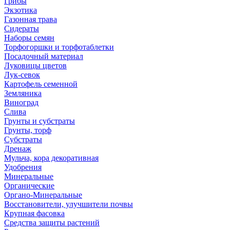
Грибы
Экзотика
Газонная трава
Сидераты
Наборы семян
Торфогоршки и торфотаблетки
Посадочный материал
Луковицы цветов
Лук-севок
Картофель семенной
Земляника
Виноград
Слива
Грунты и субстраты
Грунты, торф
Субстраты
Дренаж
Мульча, кора декоративная
Удобрения
Минеральные
Органические
Органо-Минеральные
Восстановители, улучшители почвы
Крупная фасовка
Средства защиты растений