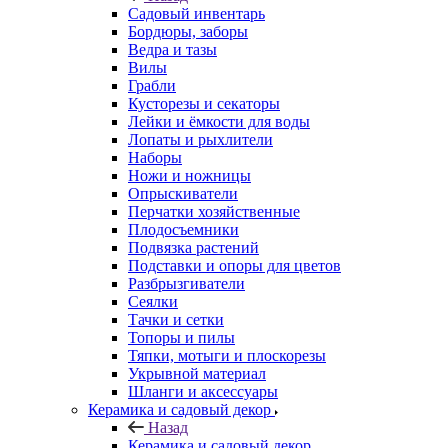
Садовый инвентарь
Бордюры, заборы
Ведра и тазы
Вилы
Грабли
Кусторезы и секаторы
Лейки и ёмкости для воды
Лопаты и рыхлители
Наборы
Ножи и ножницы
Опрыскиватели
Перчатки хозяйственные
Плодосъемники
Подвязка растений
Подставки и опоры для цветов
Разбрызгиватели
Сеялки
Тачки и сетки
Топоры и пилы
Тяпки, мотыги и плоскорезы
Укрывной материал
Шланги и аксессуары
Керамика и садовый декор
Назад
Керамика и садовый декор