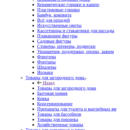
Керамические горшки и кашпо
Пластиковые горшки
Бамбук, коковита
Всё для орхидей
Искусственные цветы
Кассетницы и стаканчики для рассады
Плавающие фигуры
Садовые фигуры
Стикеры, штекеры, подвески
Украшения, поддержки, опоры, зажим
Флюгеры
Фонтаны
Шпалеры
Ярлыки
Товары для загородного дома
Назад
Товары для загородного дома
Бытовая химия
Ковка
Консервирование
Препараты для туалета и выгребных ям
Товары для бассейнов
Товары для пикника
Хозяйственные товары
Товары для животных и птиц