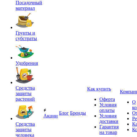
Посадочный
материал
Грунты и
субстраты
Удобрения
Средства
Как купить
Компан
защиты
растений
Оферта
О
Условия
к
оплаты
Блог
Бренды
О
Акции
Условия
Р
доставки
Средства
Ка
Гарантия
защиты
К
на товар
человека