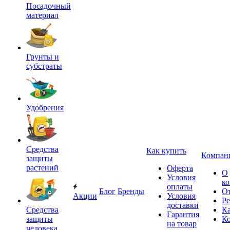
Посадочный
материал
Грунты и
субстраты
Удобрения
Средства
Как купить
Компан
защиты
растений
Оферта
О
Условия
к
оплаты
Блог
Бренды
О
Акции
Условия
Р
доставки
Средства
Ка
Гарантия
защиты
К
на товар
человека