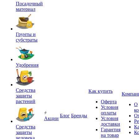
Посадочный
материал
Грунты и
субстраты
Удобрения
Средства
Как купить
Компан
защиты
растений
Оферта
О
Условия
к
оплаты
Блог
Бренды
О
Акции
Условия
Р
доставки
Средства
Ка
Гарантия
защиты
К
на товар
человека