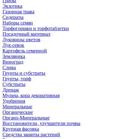
Грибы
Экзотика
Газонная трава
Сидераты
Наборы семян
Торфогоршки и торфотаблетки
Посадочный материал
Луковицы цветов
Лук-севок
Картофель семенной
Земляника
Виноград
Слива
Грунты и субстраты
Грунты, торф
Субстраты
Дренаж
Мульча, кора декоративная
Удобрения
Минеральные
Органические
Органо-Минеральные
Восстановители, улучшители почвы
Крупная фасовка
Средства защиты растений