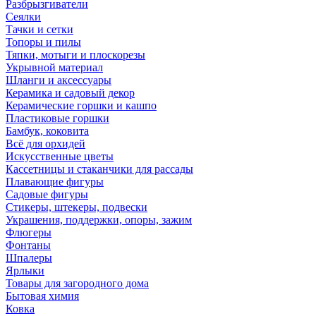
Разбрызгиватели
Сеялки
Тачки и сетки
Топоры и пилы
Тяпки, мотыги и плоскорезы
Укрывной материал
Шланги и аксессуары
Керамика и садовый декор
Керамические горшки и кашпо
Пластиковые горшки
Бамбук, коковита
Всё для орхидей
Искусственные цветы
Кассетницы и стаканчики для рассады
Плавающие фигуры
Садовые фигуры
Стикеры, штекеры, подвески
Украшения, поддержки, опоры, зажим
Флюгеры
Фонтаны
Шпалеры
Ярлыки
Товары для загородного дома
Бытовая химия
Ковка