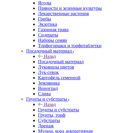
Ягоды
Пряности и зеленные культуры
Лекарственные растения
Грибы
Экзотика
Газонная трава
Сидераты
Наборы семян
Торфогоршки и торфотаблетки
Посадочный материал
Назад
Посадочный материал
Луковицы цветов
Лук-севок
Картофель семенной
Земляника
Виноград
Слива
Грунты и субстраты
Назад
Грунты и субстраты
Грунты, торф
Субстраты
Дренаж
Мульча, кора декоративная