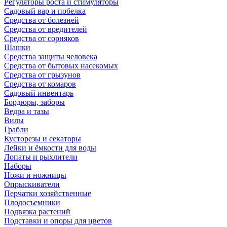
Регуляторы роста и стимуляторы
Садовый вар и побелка
Средства от болезней
Средства от вредителей
Средства от сорняков
Шашки
Средства защиты человека
Средства от бытовых насекомых
Средства от грызунов
Средства от комаров
Садовый инвентарь
Бордюры, заборы
Ведра и тазы
Вилы
Грабли
Кусторезы и секаторы
Лейки и ёмкости для воды
Лопаты и рыхлители
Наборы
Ножи и ножницы
Опрыскиватели
Перчатки хозяйственные
Плодосъемники
Подвязка растений
Подставки и опоры для цветов