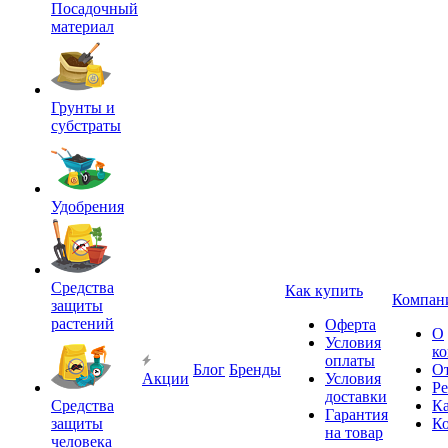
Посадочный
материал
Грунты и
субстраты
Удобрения
Средства
Как купить
Компан
защиты
растений
Оферта
О
Условия
к
оплаты
Блог
Бренды
О
Акции
Условия
Р
доставки
Средства
Ка
Гарантия
защиты
К
на товар
человека