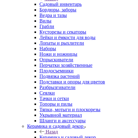
Садовый инвентарь
Бордюры, заборы
Ведра и тазы
Вилы
Грабли
Кусторезы и секаторы
Лейки и ёмкости для воды
Лопаты и рыхлители
Наборы
Ножи и ножницы
Опрыскиватели
Перчатки хозяйственные
Плодосъемники
Подвязка растений
Подставки и опоры для цветов
Разбрызгиватели
Сеялки
Тачки и сетки
Топоры и пилы
Тяпки, мотыги и плоскорезы
Укрывной материал
Шланги и аксессуары
Керамика и садовый декор
Назад
Керамика и садовый декор