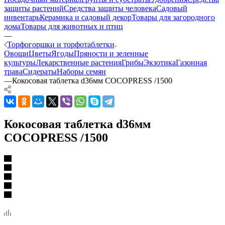
защиты растений
Средства защиты человека
Садовый
инвентарь
Керамика и садовый декор
Товары для загородного
дома
Товары для животных и птиц
—
Торфогоршки и торфотаблетки
Овощи
Цветы
Ягоды
Пряности и зеленные
культуры
Лекарственные растения
Грибы
Экзотика
Газонная
трава
Сидераты
Наборы семян
—
Кокосовая таблетка d36мм COCOPRESS /1500
Кокосовая таблетка d36мм
COCOPRESS /1500