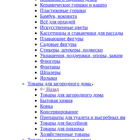
Керамические горшки и кашпо
Пластиковые горшки
Бамбук, коковита
Всё для орхидей
Искусственные цветы
Кассетницы и стаканчики для рассады
Плавающие фигуры
Садовые фигуры
Стикеры, штекеры, подвески
Украшения, поддержки, опоры, зажим
Флюгеры
Фонтаны
Шпалеры
Ярлыки
Товары для загородного дома
Назад
Товары для загородного дома
Бытовая химия
Ковка
Консервирование
Препараты для туалета и выгребных ям
Товары для бассейнов
Товары для пикника
Хозяйственные товары
Товары для животных и птиц