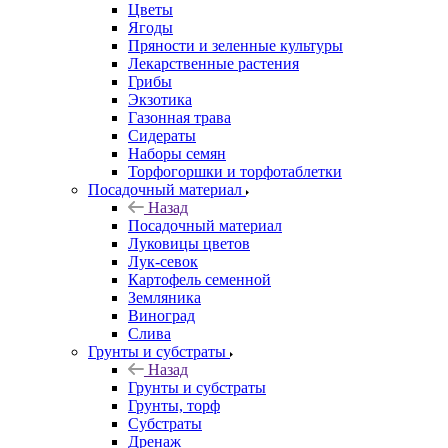
Цветы
Ягоды
Пряности и зеленные культуры
Лекарственные растения
Грибы
Экзотика
Газонная трава
Сидераты
Наборы семян
Торфогоршки и торфотаблетки
Посадочный материал
Назад
Посадочный материал
Луковицы цветов
Лук-севок
Картофель семенной
Земляника
Виноград
Слива
Грунты и субстраты
Назад
Грунты и субстраты
Грунты, торф
Субстраты
Дренаж