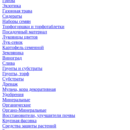
Грибы
Экзотика
Газонная трава
Сидераты
Наборы семян
Торфогоршки и торфотаблетки
Посадочный материал
Луковицы цветов
Лук-севок
Картофель семенной
Земляника
Виноград
Слива
Грунты и субстраты
Грунты, торф
Субстраты
Дренаж
Мульча, кора декоративная
Удобрения
Минеральные
Органические
Органо-Минеральные
Восстановители, улучшители почвы
Крупная фасовка
Средства защиты растений