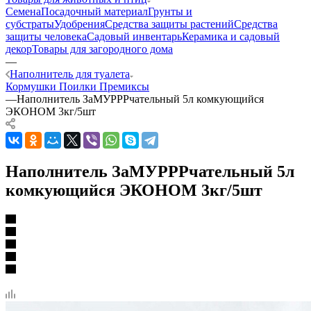
Семена
Посадочный материал
Грунты и
субстраты
Удобрения
Средства защиты растений
Средства
защиты человека
Садовый инвентарь
Керамика и садовый
декор
Товары для загородного дома
—
Наполнитель для туалета
Кормушки
Поилки
Премиксы
—
Наполнитель ЗаМУРРРчательный 5л комкующийся
ЭКОНОМ 3кг/5шт
Наполнитель ЗаМУРРРчательный 5л
комкующийся ЭКОНОМ 3кг/5шт