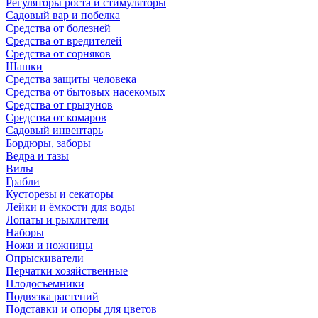
Регуляторы роста и стимуляторы
Садовый вар и побелка
Средства от болезней
Средства от вредителей
Средства от сорняков
Шашки
Средства защиты человека
Средства от бытовых насекомых
Средства от грызунов
Средства от комаров
Садовый инвентарь
Бордюры, заборы
Ведра и тазы
Вилы
Грабли
Кусторезы и секаторы
Лейки и ёмкости для воды
Лопаты и рыхлители
Наборы
Ножи и ножницы
Опрыскиватели
Перчатки хозяйственные
Плодосъемники
Подвязка растений
Подставки и опоры для цветов