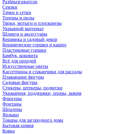
Разбрызгиватели
Сеялки
Тачки и сетки
Топоры и пилы
Тяпки, мотыги и плоскорезы
Укрывной материал
Шланги и аксессуары
Керамика и садовый декор
Керамические горшки и кашпо
Пластиковые горшки
Бамбук, коковита
Всё для орхидей
Искусственные цветы
Кассетницы и стаканчики для рассады
Плавающие фигуры
Садовые фигуры
Стикеры, штекеры, подвески
Украшения, поддержки, опоры, зажим
Флюгеры
Фонтаны
Шпалеры
Ярлыки
Товары для загородного дома
Бытовая химия
Ковка