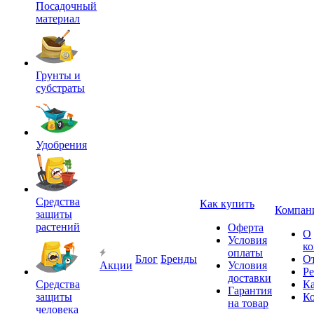
Посадочный
материал
Грунты и
субстраты
Удобрения
Средства
Как купить
Компан
защиты
растений
Оферта
О
Условия
к
оплаты
Блог
Бренды
О
Акции
Условия
Р
доставки
Средства
Ка
Гарантия
защиты
К
на товар
человека