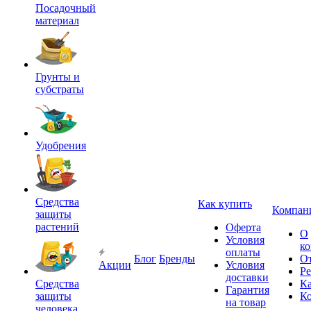
Посадочный
материал
Грунты и
субстраты
Удобрения
Средства
Как купить
Компан
защиты
растений
Оферта
О
Условия
к
оплаты
Блог
Бренды
О
Акции
Условия
Р
доставки
Средства
Ка
Гарантия
защиты
К
на товар
человека