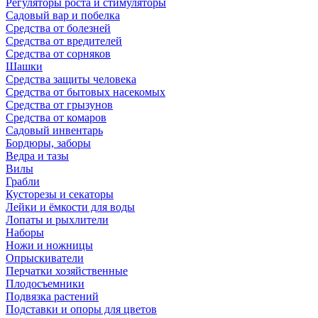
Регуляторы роста и стимуляторы
Садовый вар и побелка
Средства от болезней
Средства от вредителей
Средства от сорняков
Шашки
Средства защиты человека
Средства от бытовых насекомых
Средства от грызунов
Средства от комаров
Садовый инвентарь
Бордюры, заборы
Ведра и тазы
Вилы
Грабли
Кусторезы и секаторы
Лейки и ёмкости для воды
Лопаты и рыхлители
Наборы
Ножи и ножницы
Опрыскиватели
Перчатки хозяйственные
Плодосъемники
Подвязка растений
Подставки и опоры для цветов