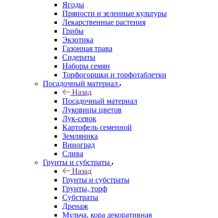
Ягоды
Пряности и зеленные культуры
Лекарственные растения
Грибы
Экзотика
Газонная трава
Сидераты
Наборы семян
Торфогоршки и торфотаблетки
Посадочный материал
Назад
Посадочный материал
Луковицы цветов
Лук-севок
Картофель семенной
Земляника
Виноград
Слива
Грунты и субстраты
Назад
Грунты и субстраты
Грунты, торф
Субстраты
Дренаж
Мульча, кора декоративная