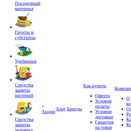
Посадочный
материал
Грунты и
субстраты
Удобрения
Средства
Как купить
Компан
защиты
растений
Оферта
О
Условия
к
оплаты
Блог
Бренды
О
Акции
Условия
Р
доставки
Средства
Ка
Гарантия
защиты
К
на товар
человека