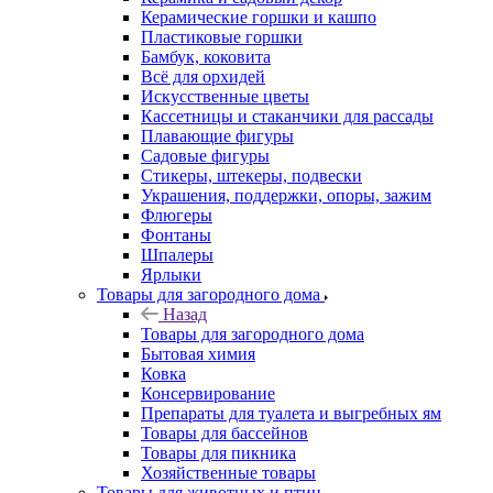
Керамические горшки и кашпо
Пластиковые горшки
Бамбук, коковита
Всё для орхидей
Искусственные цветы
Кассетницы и стаканчики для рассады
Плавающие фигуры
Садовые фигуры
Стикеры, штекеры, подвески
Украшения, поддержки, опоры, зажим
Флюгеры
Фонтаны
Шпалеры
Ярлыки
Товары для загородного дома
Назад
Товары для загородного дома
Бытовая химия
Ковка
Консервирование
Препараты для туалета и выгребных ям
Товары для бассейнов
Товары для пикника
Хозяйственные товары
Товары для животных и птиц