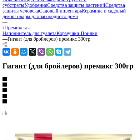
субстраты
Удобрения
Средства защиты растений
Средства
защиты человека
Садовый инвентарь
Керамика и садовый
декор
Товары для загородного дома
—
Премиксы
Наполнитель для туалета
Кормушки
Поилки
—
Гигант (для бройлеров) премикс 300гр
Гигант (для бройлеров) премикс 300гр