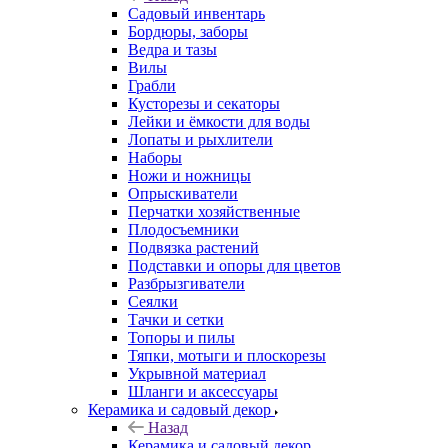
Садовый инвентарь
Бордюры, заборы
Ведра и тазы
Вилы
Грабли
Кусторезы и секаторы
Лейки и ёмкости для воды
Лопаты и рыхлители
Наборы
Ножи и ножницы
Опрыскиватели
Перчатки хозяйственные
Плодосъемники
Подвязка растений
Подставки и опоры для цветов
Разбрызгиватели
Сеялки
Тачки и сетки
Топоры и пилы
Тяпки, мотыги и плоскорезы
Укрывной материал
Шланги и аксессуары
Керамика и садовый декор
Назад
Керамика и садовый декор