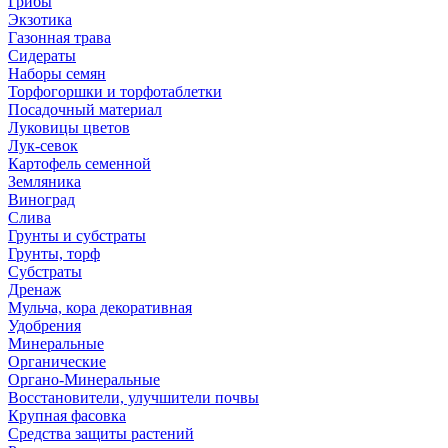
Грибы
Экзотика
Газонная трава
Сидераты
Наборы семян
Торфогоршки и торфотаблетки
Посадочный материал
Луковицы цветов
Лук-севок
Картофель семенной
Земляника
Виноград
Слива
Грунты и субстраты
Грунты, торф
Субстраты
Дренаж
Мульча, кора декоративная
Удобрения
Минеральные
Органические
Органо-Минеральные
Восстановители, улучшители почвы
Крупная фасовка
Средства защиты растений