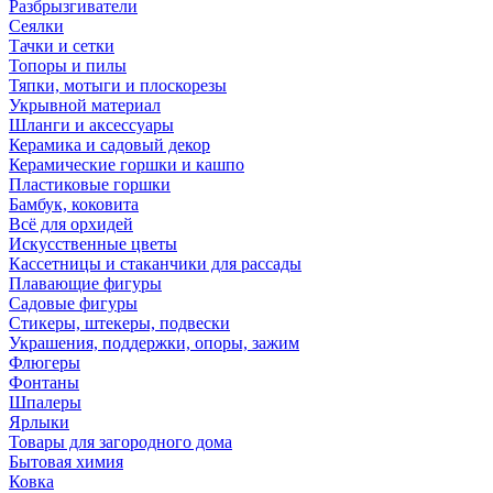
Разбрызгиватели
Сеялки
Тачки и сетки
Топоры и пилы
Тяпки, мотыги и плоскорезы
Укрывной материал
Шланги и аксессуары
Керамика и садовый декор
Керамические горшки и кашпо
Пластиковые горшки
Бамбук, коковита
Всё для орхидей
Искусственные цветы
Кассетницы и стаканчики для рассады
Плавающие фигуры
Садовые фигуры
Стикеры, штекеры, подвески
Украшения, поддержки, опоры, зажим
Флюгеры
Фонтаны
Шпалеры
Ярлыки
Товары для загородного дома
Бытовая химия
Ковка