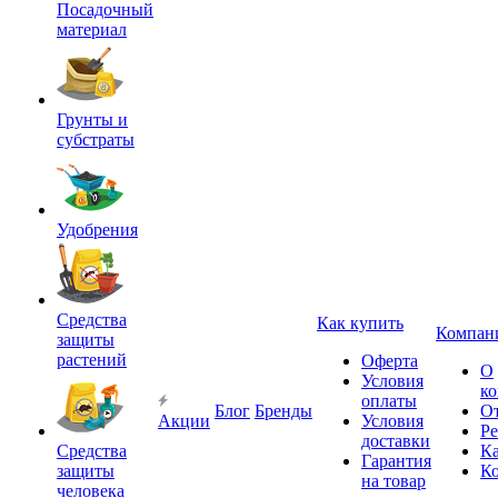
Посадочный
материал
Грунты и
субстраты
Удобрения
Средства
Как купить
Компан
защиты
растений
Оферта
О
Условия
к
оплаты
Блог
Бренды
О
Акции
Условия
Р
доставки
Средства
Ка
Гарантия
защиты
К
на товар
человека