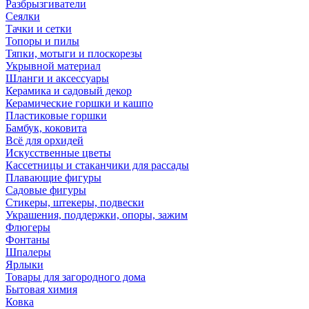
Разбрызгиватели
Сеялки
Тачки и сетки
Топоры и пилы
Тяпки, мотыги и плоскорезы
Укрывной материал
Шланги и аксессуары
Керамика и садовый декор
Керамические горшки и кашпо
Пластиковые горшки
Бамбук, коковита
Всё для орхидей
Искусственные цветы
Кассетницы и стаканчики для рассады
Плавающие фигуры
Садовые фигуры
Стикеры, штекеры, подвески
Украшения, поддержки, опоры, зажим
Флюгеры
Фонтаны
Шпалеры
Ярлыки
Товары для загородного дома
Бытовая химия
Ковка