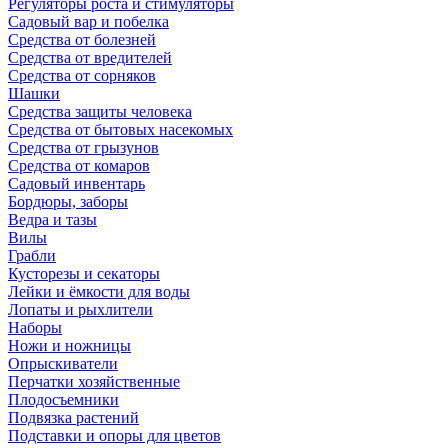
Регуляторы роста и стимуляторы
Садовый вар и побелка
Средства от болезней
Средства от вредителей
Средства от сорняков
Шашки
Средства защиты человека
Средства от бытовых насекомых
Средства от грызунов
Средства от комаров
Садовый инвентарь
Бордюры, заборы
Ведра и тазы
Вилы
Грабли
Кусторезы и секаторы
Лейки и ёмкости для воды
Лопаты и рыхлители
Наборы
Ножи и ножницы
Опрыскиватели
Перчатки хозяйственные
Плодосъемники
Подвязка растений
Подставки и опоры для цветов