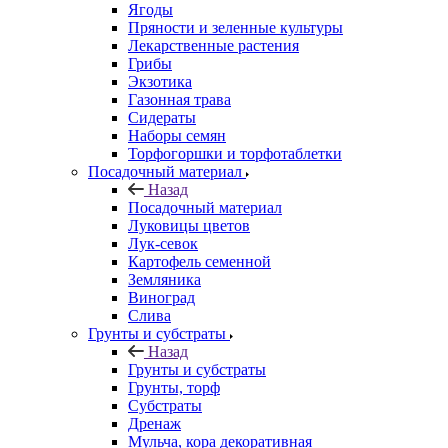
Ягоды
Пряности и зеленные культуры
Лекарственные растения
Грибы
Экзотика
Газонная трава
Сидераты
Наборы семян
Торфогоршки и торфотаблетки
Посадочный материал
Назад
Посадочный материал
Луковицы цветов
Лук-севок
Картофель семенной
Земляника
Виноград
Слива
Грунты и субстраты
Назад
Грунты и субстраты
Грунты, торф
Субстраты
Дренаж
Мульча, кора декоративная