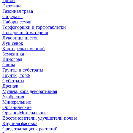
Грибы
Экзотика
Газонная трава
Сидераты
Наборы семян
Торфогоршки и торфотаблетки
Посадочный материал
Луковицы цветов
Лук-севок
Картофель семенной
Земляника
Виноград
Слива
Грунты и субстраты
Грунты, торф
Субстраты
Дренаж
Мульча, кора декоративная
Удобрения
Минеральные
Органические
Органо-Минеральные
Восстановители, улучшители почвы
Крупная фасовка
Средства защиты растений