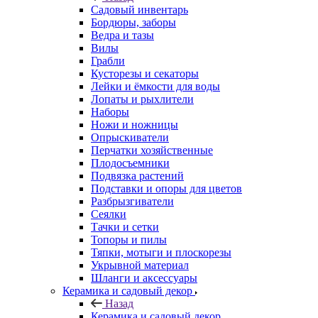
Садовый инвентарь
Бордюры, заборы
Ведра и тазы
Вилы
Грабли
Кусторезы и секаторы
Лейки и ёмкости для воды
Лопаты и рыхлители
Наборы
Ножи и ножницы
Опрыскиватели
Перчатки хозяйственные
Плодосъемники
Подвязка растений
Подставки и опоры для цветов
Разбрызгиватели
Сеялки
Тачки и сетки
Топоры и пилы
Тяпки, мотыги и плоскорезы
Укрывной материал
Шланги и аксессуары
Керамика и садовый декор
Назад
Керамика и садовый декор