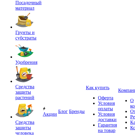
Посадочный
материал
Грунты и
субстраты
Удобрения
Средства
Как купить
Компан
защиты
растений
Оферта
О
Условия
к
оплаты
Блог
Бренды
О
Акции
Условия
Р
доставки
Средства
Ка
Гарантия
защиты
К
на товар
человека