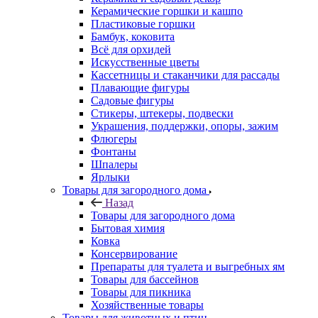
Керамические горшки и кашпо
Пластиковые горшки
Бамбук, коковита
Всё для орхидей
Искусственные цветы
Кассетницы и стаканчики для рассады
Плавающие фигуры
Садовые фигуры
Стикеры, штекеры, подвески
Украшения, поддержки, опоры, зажим
Флюгеры
Фонтаны
Шпалеры
Ярлыки
Товары для загородного дома
Назад
Товары для загородного дома
Бытовая химия
Ковка
Консервирование
Препараты для туалета и выгребных ям
Товары для бассейнов
Товары для пикника
Хозяйственные товары
Товары для животных и птиц