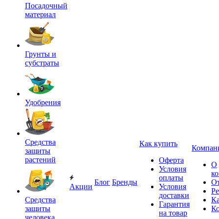
Посадочный
материал
Грунты и
субстраты
Удобрения
Средства
Как купить
Компан
защиты
растений
Оферта
О
Условия
к
оплаты
Блог
Бренды
О
Акции
Условия
Р
доставки
Средства
Ка
Гарантия
защиты
К
на товар
человека