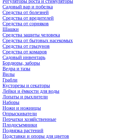
Регуляторы роста и стимуляторы
Садовый вар и побелка
Средства от болезней
Средства от вредителей
Средства от сорняков
Шашки
Средства защиты человека
Средства от бытовых насекомых
Средства от грызунов
Средства от комаров
Садовый инвентарь
Бордюры, заборы
Ведра и тазы
Вилы
Грабли
Кусторезы и секаторы
Лейки и ёмкости для воды
Лопаты и рыхлители
Наборы
Ножи и ножницы
Опрыскиватели
Перчатки хозяйственные
Плодосъемники
Подвязка растений
Подставки и опоры для цветов