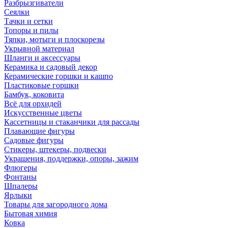
Разбрызгиватели
Сеялки
Тачки и сетки
Топоры и пилы
Тяпки, мотыги и плоскорезы
Укрывной материал
Шланги и аксессуары
Керамика и садовый декор
Керамические горшки и кашпо
Пластиковые горшки
Бамбук, коковита
Всё для орхидей
Искусственные цветы
Кассетницы и стаканчики для рассады
Плавающие фигуры
Садовые фигуры
Стикеры, штекеры, подвески
Украшения, поддержки, опоры, зажим
Флюгеры
Фонтаны
Шпалеры
Ярлыки
Товары для загородного дома
Бытовая химия
Ковка