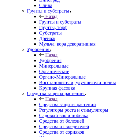
Слива
Грунты и субстраты
Назад
Грунты и субстраты
Грунты, торф
Субстраты
Дренаж
Мульча, кора декоративная
Удобрения
Назад
Удобрения
Минеральные
Органические
Органо-Минеральные
Восстановители, улучшители почвы
Крупная фасовка
Средства защиты растений
Назад
Средства защиты растений
Регуляторы роста и стимуляторы
Садовый вар и побелка
Средства от болезней
Средства от вредителей
Средства от сорняков