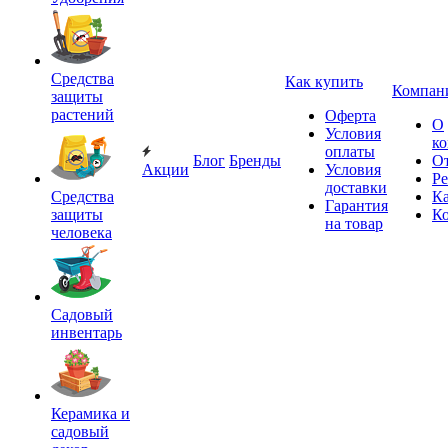
Средства
Как купить
Компан
защиты
растений
Оферта
О
Условия
к
оплаты
Блог
Бренды
О
Акции
Условия
Р
доставки
Средства
Ка
Гарантия
защиты
К
на товар
человека
Садовый
инвентарь
Керамика и
садовый