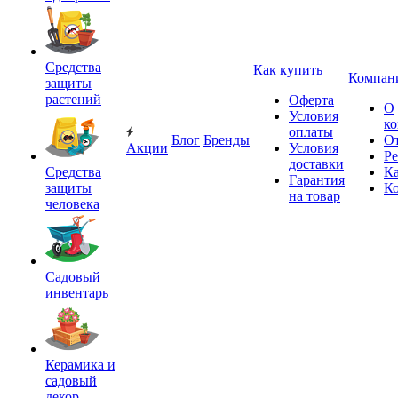
Средства
Как купить
Компан
защиты
растений
Оферта
О
Условия
к
оплаты
Блог
Бренды
О
Акции
Условия
Р
доставки
Средства
Ка
Гарантия
защиты
К
на товар
человека
Садовый
инвентарь
Керамика и
садовый
декор