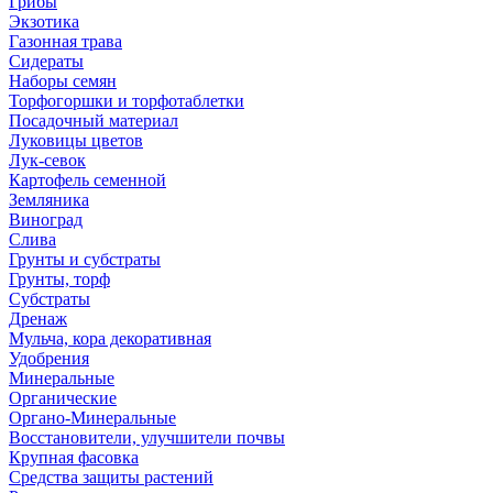
Грибы
Экзотика
Газонная трава
Сидераты
Наборы семян
Торфогоршки и торфотаблетки
Посадочный материал
Луковицы цветов
Лук-севок
Картофель семенной
Земляника
Виноград
Слива
Грунты и субстраты
Грунты, торф
Субстраты
Дренаж
Мульча, кора декоративная
Удобрения
Минеральные
Органические
Органо-Минеральные
Восстановители, улучшители почвы
Крупная фасовка
Средства защиты растений