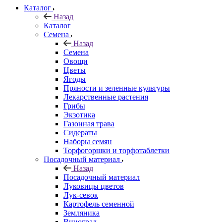
Каталог
Назад
Каталог
Семена
Назад
Семена
Овощи
Цветы
Ягоды
Пряности и зеленные культуры
Лекарственные растения
Грибы
Экзотика
Газонная трава
Сидераты
Наборы семян
Торфогоршки и торфотаблетки
Посадочный материал
Назад
Посадочный материал
Луковицы цветов
Лук-севок
Картофель семенной
Земляника
Виноград