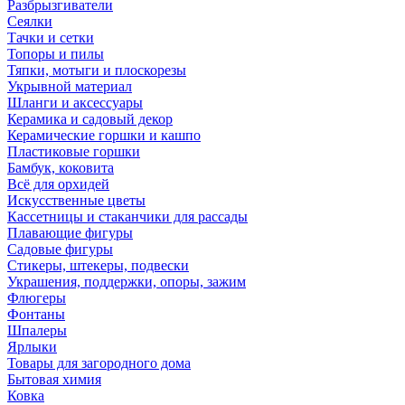
Разбрызгиватели
Сеялки
Тачки и сетки
Топоры и пилы
Тяпки, мотыги и плоскорезы
Укрывной материал
Шланги и аксессуары
Керамика и садовый декор
Керамические горшки и кашпо
Пластиковые горшки
Бамбук, коковита
Всё для орхидей
Искусственные цветы
Кассетницы и стаканчики для рассады
Плавающие фигуры
Садовые фигуры
Стикеры, штекеры, подвески
Украшения, поддержки, опоры, зажим
Флюгеры
Фонтаны
Шпалеры
Ярлыки
Товары для загородного дома
Бытовая химия
Ковка