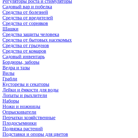
Регуляторы роста и стимуляторы
Садовый вар и побелка
Средства от болезней
Средства от вредителей
Средства от сорняков
Шашки
Средства защиты человека
Средства от бытовых насекомых
Средства от грызунов
Средства от комаров
Садовый инвентарь
Бордюры, заборы
Ведра и тазы
Вилы
Грабли
Кусторезы и секаторы
Лейки и ёмкости для воды
Лопаты и рыхлители
Наборы
Ножи и ножницы
Опрыскиватели
Перчатки хозяйственные
Плодосъемники
Подвязка растений
Подставки и опоры для цветов