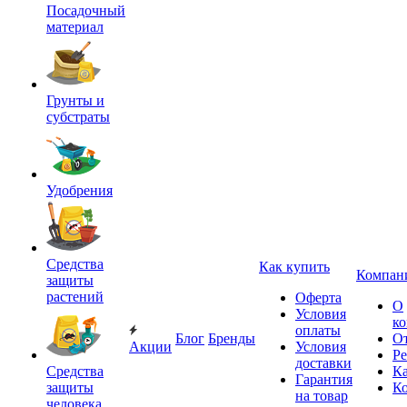
Посадочный
материал
Грунты и
субстраты
Удобрения
Средства
Как купить
Компан
защиты
растений
Оферта
О
Условия
к
оплаты
Блог
Бренды
О
Акции
Условия
Р
доставки
Средства
Ка
Гарантия
защиты
К
на товар
человека