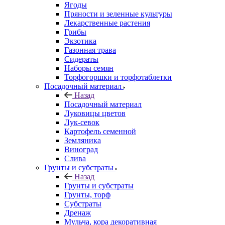
Ягоды
Пряности и зеленные культуры
Лекарственные растения
Грибы
Экзотика
Газонная трава
Сидераты
Наборы семян
Торфогоршки и торфотаблетки
Посадочный материал
Назад
Посадочный материал
Луковицы цветов
Лук-севок
Картофель семенной
Земляника
Виноград
Слива
Грунты и субстраты
Назад
Грунты и субстраты
Грунты, торф
Субстраты
Дренаж
Мульча, кора декоративная