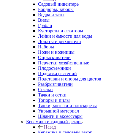
Садовый инвентарь
Бордюры, заборы
Ведра и тазы
Вилы
Грабли
Кусторезы и секаторы
Лейки и ёмкости для воды
Лопаты и рыхлители
Наборы
Ножи и ножницы
Опрыскиватели
Перчатки хозяйственные
Плодосъемники
Подвязка растений
Подставки и опоры для цветов
Разбрызгиватели
Сеялки
Тачки и сетки
Топоры и пилы
Тяпки, мотыги и плоскорезы
Укрывной материал
Шланги и аксессуары
Керамика и садовый декор
Назад
Керамика и садовый декор