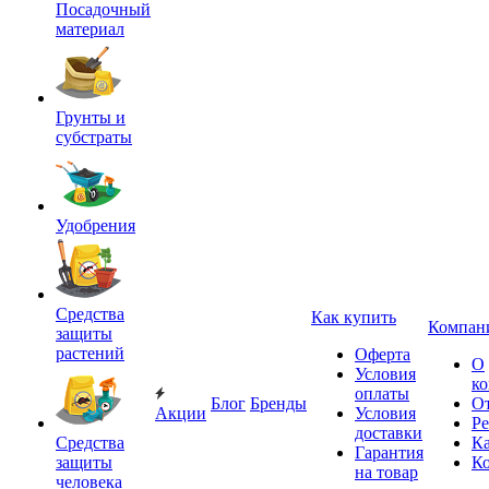
Посадочный
материал
Грунты и
субстраты
Удобрения
Средства
Как купить
Компан
защиты
растений
Оферта
О
Условия
к
оплаты
Блог
Бренды
О
Акции
Условия
Р
доставки
Средства
Ка
Гарантия
защиты
К
на товар
человека