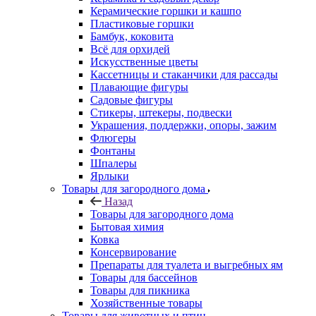
Керамические горшки и кашпо
Пластиковые горшки
Бамбук, коковита
Всё для орхидей
Искусственные цветы
Кассетницы и стаканчики для рассады
Плавающие фигуры
Садовые фигуры
Стикеры, штекеры, подвески
Украшения, поддержки, опоры, зажим
Флюгеры
Фонтаны
Шпалеры
Ярлыки
Товары для загородного дома
Назад
Товары для загородного дома
Бытовая химия
Ковка
Консервирование
Препараты для туалета и выгребных ям
Товары для бассейнов
Товары для пикника
Хозяйственные товары
Товары для животных и птиц