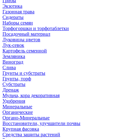
Грибы
Экзотика
Газонная трава
Сидераты
Наборы семян
Торфогоршки и торфотаблетки
Посадочный материал
Луковицы цветов
Лук-севок
Картофель семенной
Земляника
Виноград
Слива
Грунты и субстраты
Грунты, торф
Субстраты
Дренаж
Мульча, кора декоративная
Удобрения
Минеральные
Органические
Органо-Минеральные
Восстановители, улучшители почвы
Крупная фасовка
Средства защиты растений