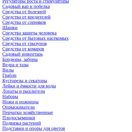
Регуляторы роста и стимуляторы
Садовый вар и побелка
Средства от болезней
Средства от вредителей
Средства от сорняков
Шашки
Средства защиты человека
Средства от бытовых насекомых
Средства от грызунов
Средства от комаров
Садовый инвентарь
Бордюры, заборы
Ведра и тазы
Вилы
Грабли
Кусторезы и секаторы
Лейки и ёмкости для воды
Лопаты и рыхлители
Наборы
Ножи и ножницы
Опрыскиватели
Перчатки хозяйственные
Плодосъемники
Подвязка растений
Подставки и опоры для цветов