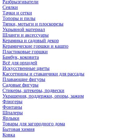
Разбрызгиватели
Сеялки
Тачки и сетки
Топоры и пилы
Тяпки, мотыги и плоскорезы
Укрывной материал
Шланги и аксессуары
Керамика и садовый декор
Керамические горшки и кашпо
Пластиковые горшки
Бамбук, коковита
Всё для орхидей
Искусственные цветы
Кассетницы и стаканчики для рассады
Плавающие фигуры
Садовые фигуры
Стикеры, штекеры, подвески
Украшения, поддержки, опоры, зажим
Флюгеры
Фонтаны
Шпалеры
Ярлыки
Товары для загородного дома
Бытовая химия
Ковка