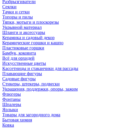
Разбрызгиватели
Сеялки
Тачки и сетки
Топоры и пилы
Тяпки, мотыги и плоскорезы
Укрывной материал
Шланги и аксессуары
Керамика и садовый декор
Керамические горшки и кашпо
Пластиковые горшки
Бамбук, коковита
Всё для орхидей
Искусственные цветы
Кассетницы и стаканчики для рассады
Плавающие фигуры
Садовые фигуры
Стикеры, штекеры, подвески
Украшения, поддержки, опоры, зажим
Флюгеры
Фонтаны
Шпалеры
Ярлыки
Товары для загородного дома
Бытовая химия
Ковка