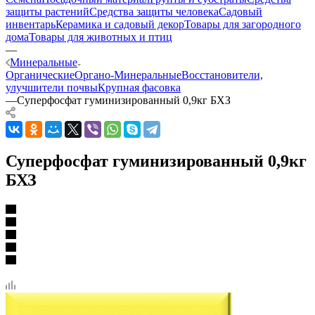
защиты растений
Средства защиты человека
Садовый
инвентарь
Керамика и садовый декор
Товары для загородного
дома
Товары для животных и птиц
—
Минеральные
Органические
Органо-Минеральные
Восстановители,
улучшители почвы
Крупная фасовка
—
Суперфосфат гуминизированный 0,9кг БХЗ
Суперфосфат гуминизированный 0,9кг
БХЗ