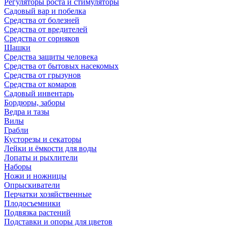
Регуляторы роста и стимуляторы
Садовый вар и побелка
Средства от болезней
Средства от вредителей
Средства от сорняков
Шашки
Средства защиты человека
Средства от бытовых насекомых
Средства от грызунов
Средства от комаров
Садовый инвентарь
Бордюры, заборы
Ведра и тазы
Вилы
Грабли
Кусторезы и секаторы
Лейки и ёмкости для воды
Лопаты и рыхлители
Наборы
Ножи и ножницы
Опрыскиватели
Перчатки хозяйственные
Плодосъемники
Подвязка растений
Подставки и опоры для цветов