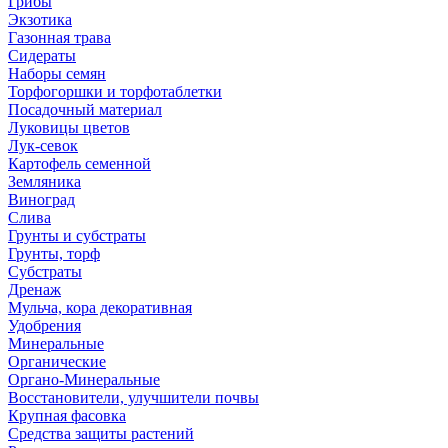
Грибы
Экзотика
Газонная трава
Сидераты
Наборы семян
Торфогоршки и торфотаблетки
Посадочный материал
Луковицы цветов
Лук-севок
Картофель семенной
Земляника
Виноград
Слива
Грунты и субстраты
Грунты, торф
Субстраты
Дренаж
Мульча, кора декоративная
Удобрения
Минеральные
Органические
Органо-Минеральные
Восстановители, улучшители почвы
Крупная фасовка
Средства защиты растений