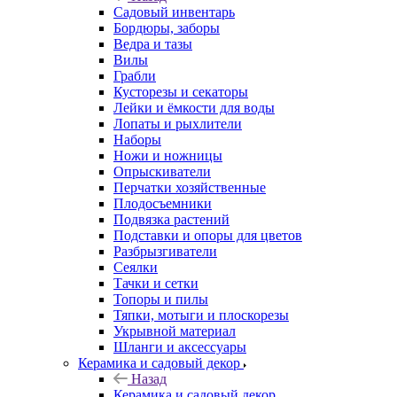
Садовый инвентарь
Бордюры, заборы
Ведра и тазы
Вилы
Грабли
Кусторезы и секаторы
Лейки и ёмкости для воды
Лопаты и рыхлители
Наборы
Ножи и ножницы
Опрыскиватели
Перчатки хозяйственные
Плодосъемники
Подвязка растений
Подставки и опоры для цветов
Разбрызгиватели
Сеялки
Тачки и сетки
Топоры и пилы
Тяпки, мотыги и плоскорезы
Укрывной материал
Шланги и аксессуары
Керамика и садовый декор
Назад
Керамика и садовый декор