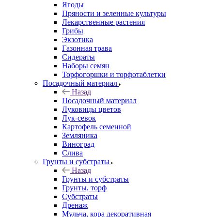
Ягоды
Пряности и зеленные культуры
Лекарственные растения
Грибы
Экзотика
Газонная трава
Сидераты
Наборы семян
Торфогоршки и торфотаблетки
Посадочный материал
Назад
Посадочный материал
Луковицы цветов
Лук-севок
Картофель семенной
Земляника
Виноград
Слива
Грунты и субстраты
Назад
Грунты и субстраты
Грунты, торф
Субстраты
Дренаж
Мульча, кора декоративная