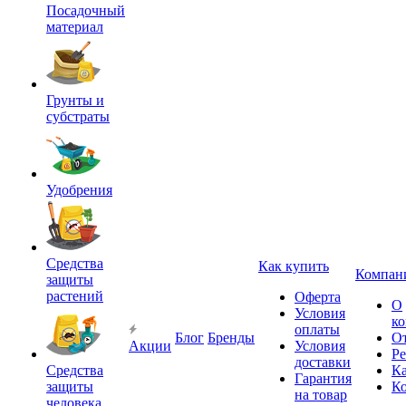
Посадочный
материал
Грунты и
субстраты
Удобрения
Средства
Как купить
Компан
защиты
растений
Оферта
О
Условия
к
оплаты
Блог
Бренды
О
Акции
Условия
Р
доставки
Средства
Ка
Гарантия
защиты
К
на товар
человека