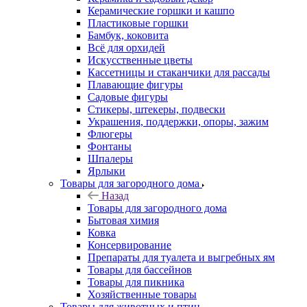
Керамические горшки и кашпо
Пластиковые горшки
Бамбук, коковита
Всё для орхидей
Искусственные цветы
Кассетницы и стаканчики для рассады
Плавающие фигуры
Садовые фигуры
Стикеры, штекеры, подвески
Украшения, поддержки, опоры, зажим
Флюгеры
Фонтаны
Шпалеры
Ярлыки
Товары для загородного дома
Назад
Товары для загородного дома
Бытовая химия
Ковка
Консервирование
Препараты для туалета и выгребных ям
Товары для бассейнов
Товары для пикника
Хозяйственные товары
Товары для животных и птиц