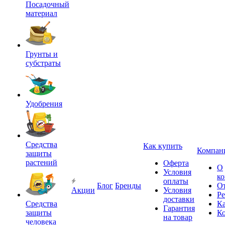
Посадочный
материал
Грунты и
субстраты
Удобрения
Средства
Как купить
Компан
защиты
растений
Оферта
О
Условия
к
оплаты
Блог
Бренды
О
Акции
Условия
Р
доставки
Средства
Ка
Гарантия
защиты
К
на товар
человека