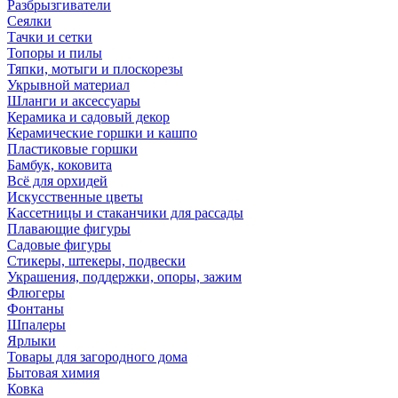
Разбрызгиватели
Сеялки
Тачки и сетки
Топоры и пилы
Тяпки, мотыги и плоскорезы
Укрывной материал
Шланги и аксессуары
Керамика и садовый декор
Керамические горшки и кашпо
Пластиковые горшки
Бамбук, коковита
Всё для орхидей
Искусственные цветы
Кассетницы и стаканчики для рассады
Плавающие фигуры
Садовые фигуры
Стикеры, штекеры, подвески
Украшения, поддержки, опоры, зажим
Флюгеры
Фонтаны
Шпалеры
Ярлыки
Товары для загородного дома
Бытовая химия
Ковка