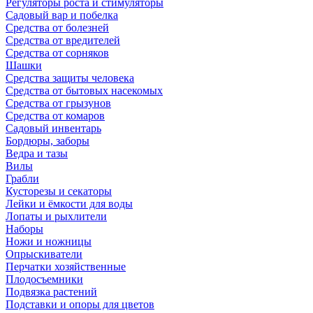
Регуляторы роста и стимуляторы
Садовый вар и побелка
Средства от болезней
Средства от вредителей
Средства от сорняков
Шашки
Средства защиты человека
Средства от бытовых насекомых
Средства от грызунов
Средства от комаров
Садовый инвентарь
Бордюры, заборы
Ведра и тазы
Вилы
Грабли
Кусторезы и секаторы
Лейки и ёмкости для воды
Лопаты и рыхлители
Наборы
Ножи и ножницы
Опрыскиватели
Перчатки хозяйственные
Плодосъемники
Подвязка растений
Подставки и опоры для цветов