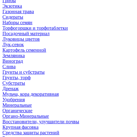
Грибы
Экзотика
Газонная трава
Сидераты
Наборы семян
Торфогоршки и торфотаблетки
Посадочный материал
Луковицы цветов
Лук-севок
Картофель семенной
Земляника
Виноград
Слива
Грунты и субстраты
Грунты, торф
Субстраты
Дренаж
Мульча, кора декоративная
Удобрения
Минеральные
Органические
Органо-Минеральные
Восстановители, улучшители почвы
Крупная фасовка
Средства защиты растений