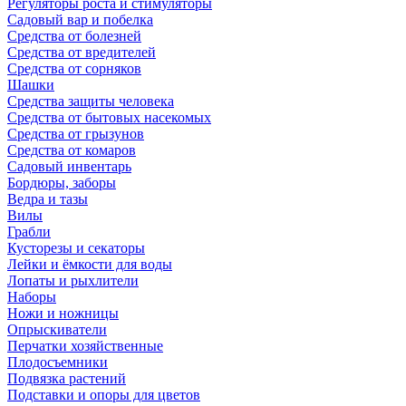
Регуляторы роста и стимуляторы
Садовый вар и побелка
Средства от болезней
Средства от вредителей
Средства от сорняков
Шашки
Средства защиты человека
Средства от бытовых насекомых
Средства от грызунов
Средства от комаров
Садовый инвентарь
Бордюры, заборы
Ведра и тазы
Вилы
Грабли
Кусторезы и секаторы
Лейки и ёмкости для воды
Лопаты и рыхлители
Наборы
Ножи и ножницы
Опрыскиватели
Перчатки хозяйственные
Плодосъемники
Подвязка растений
Подставки и опоры для цветов