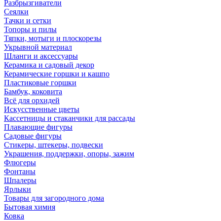
Разбрызгиватели
Сеялки
Тачки и сетки
Топоры и пилы
Тяпки, мотыги и плоскорезы
Укрывной материал
Шланги и аксессуары
Керамика и садовый декор
Керамические горшки и кашпо
Пластиковые горшки
Бамбук, коковита
Всё для орхидей
Искусственные цветы
Кассетницы и стаканчики для рассады
Плавающие фигуры
Садовые фигуры
Стикеры, штекеры, подвески
Украшения, поддержки, опоры, зажим
Флюгеры
Фонтаны
Шпалеры
Ярлыки
Товары для загородного дома
Бытовая химия
Ковка