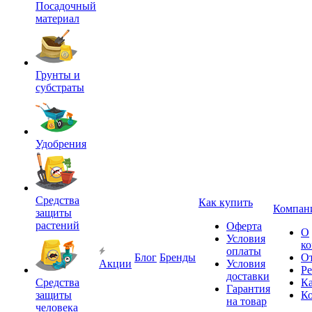
Посадочный
материал
Грунты и
субстраты
Удобрения
Средства
Как купить
Компан
защиты
растений
Оферта
О
Условия
к
оплаты
Блог
Бренды
О
Акции
Условия
Р
доставки
Средства
Ка
Гарантия
защиты
К
на товар
человека