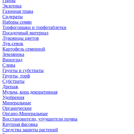
Грибы
Экзотика
Газонная трава
Сидераты
Наборы семян
Торфогоршки и торфотаблетки
Посадочный материал
Луковицы цветов
Лук-севок
Картофель семенной
Земляника
Виноград
Слива
Грунты и субстраты
Грунты, торф
Субстраты
Дренаж
Мульча, кора декоративная
Удобрения
Минеральные
Органические
Органо-Минеральные
Восстановители, улучшители почвы
Крупная фасовка
Средства защиты растений