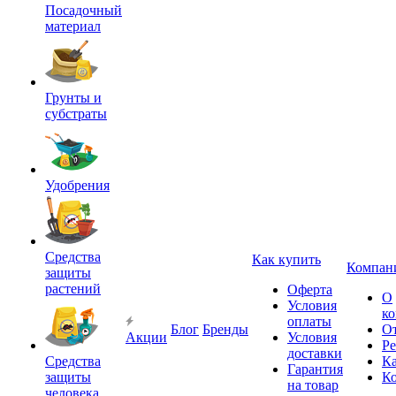
Посадочный
материал
Грунты и
субстраты
Удобрения
Средства
Как купить
Компан
защиты
растений
Оферта
О
Условия
к
оплаты
Блог
Бренды
О
Акции
Условия
Р
доставки
Средства
Ка
Гарантия
защиты
К
на товар
человека