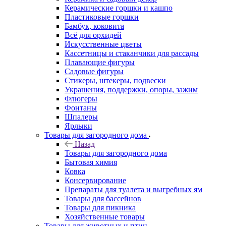
Керамические горшки и кашпо
Пластиковые горшки
Бамбук, коковита
Всё для орхидей
Искусственные цветы
Кассетницы и стаканчики для рассады
Плавающие фигуры
Садовые фигуры
Стикеры, штекеры, подвески
Украшения, поддержки, опоры, зажим
Флюгеры
Фонтаны
Шпалеры
Ярлыки
Товары для загородного дома
Назад
Товары для загородного дома
Бытовая химия
Ковка
Консервирование
Препараты для туалета и выгребных ям
Товары для бассейнов
Товары для пикника
Хозяйственные товары
Товары для животных и птиц