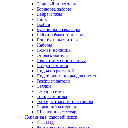
Садовый инвентарь
Бордюры, заборы
Ведра и тазы
Вилы
Грабли
Кусторезы и секаторы
Лейки и ёмкости для воды
Лопаты и рыхлители
Наборы
Ножи и ножницы
Опрыскиватели
Перчатки хозяйственные
Плодосъемники
Подвязка растений
Подставки и опоры для цветов
Разбрызгиватели
Сеялки
Тачки и сетки
Топоры и пилы
Тяпки, мотыги и плоскорезы
Укрывной материал
Шланги и аксессуары
Керамика и садовый декор
Назад
Керамика и садовый декор