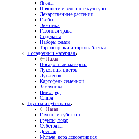
Ягоды
Пряности и зеленные культуры
Лекарственные растения
Грибы
Экзотика
Газонная трава
Сидераты
Наборы семян
Торфогоршки и торфотаблетки
Посадочный материал
Назад
Посадочный материал
Луковицы цветов
Лук-севок
Картофель семенной
Земляника
Виноград
Слива
Грунты и субстраты
Назад
Грунты и субстраты
Грунты, торф
Субстраты
Дренаж
Мульча, кора декоративная