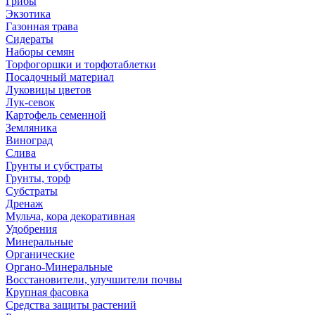
Грибы
Экзотика
Газонная трава
Сидераты
Наборы семян
Торфогоршки и торфотаблетки
Посадочный материал
Луковицы цветов
Лук-севок
Картофель семенной
Земляника
Виноград
Слива
Грунты и субстраты
Грунты, торф
Субстраты
Дренаж
Мульча, кора декоративная
Удобрения
Минеральные
Органические
Органо-Минеральные
Восстановители, улучшители почвы
Крупная фасовка
Средства защиты растений