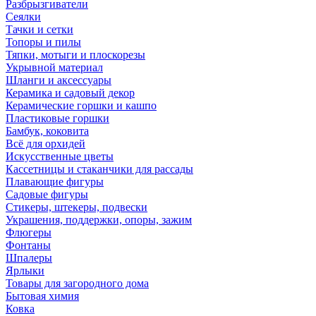
Разбрызгиватели
Сеялки
Тачки и сетки
Топоры и пилы
Тяпки, мотыги и плоскорезы
Укрывной материал
Шланги и аксессуары
Керамика и садовый декор
Керамические горшки и кашпо
Пластиковые горшки
Бамбук, коковита
Всё для орхидей
Искусственные цветы
Кассетницы и стаканчики для рассады
Плавающие фигуры
Садовые фигуры
Стикеры, штекеры, подвески
Украшения, поддержки, опоры, зажим
Флюгеры
Фонтаны
Шпалеры
Ярлыки
Товары для загородного дома
Бытовая химия
Ковка