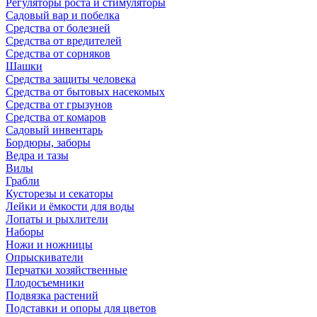
Регуляторы роста и стимуляторы
Садовый вар и побелка
Средства от болезней
Средства от вредителей
Средства от сорняков
Шашки
Средства защиты человека
Средства от бытовых насекомых
Средства от грызунов
Средства от комаров
Садовый инвентарь
Бордюры, заборы
Ведра и тазы
Вилы
Грабли
Кусторезы и секаторы
Лейки и ёмкости для воды
Лопаты и рыхлители
Наборы
Ножи и ножницы
Опрыскиватели
Перчатки хозяйственные
Плодосъемники
Подвязка растений
Подставки и опоры для цветов