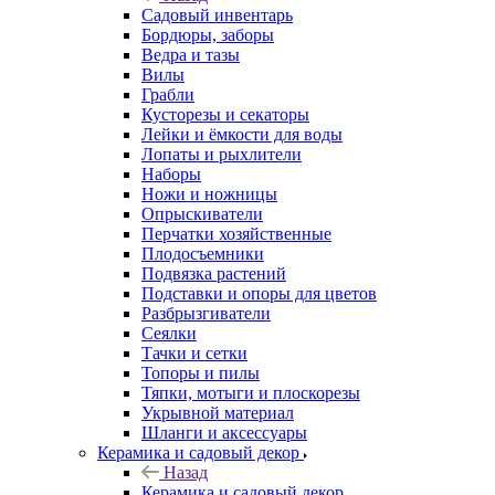
Садовый инвентарь
Бордюры, заборы
Ведра и тазы
Вилы
Грабли
Кусторезы и секаторы
Лейки и ёмкости для воды
Лопаты и рыхлители
Наборы
Ножи и ножницы
Опрыскиватели
Перчатки хозяйственные
Плодосъемники
Подвязка растений
Подставки и опоры для цветов
Разбрызгиватели
Сеялки
Тачки и сетки
Топоры и пилы
Тяпки, мотыги и плоскорезы
Укрывной материал
Шланги и аксессуары
Керамика и садовый декор
Назад
Керамика и садовый декор