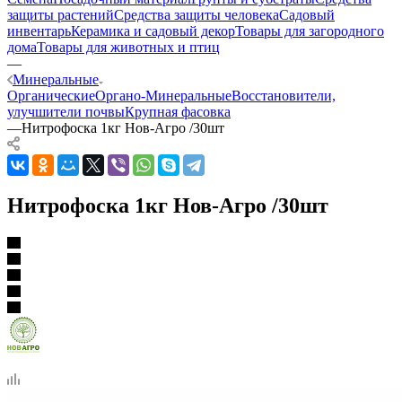
защиты растений
Средства защиты человека
Садовый
инвентарь
Керамика и садовый декор
Товары для загородного
дома
Товары для животных и птиц
—
Минеральные
Органические
Органо-Минеральные
Восстановители,
улучшители почвы
Крупная фасовка
—
Нитрофоска 1кг Нов-Агро /30шт
Нитрофоска 1кг Нов-Агро /30шт