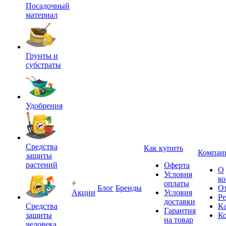
Посадочный
материал
Грунты и
субстраты
Удобрения
Средства
Как купить
Компан
защиты
растений
Оферта
О
Условия
к
оплаты
Блог
Бренды
О
Акции
Условия
Р
доставки
Средства
Ка
Гарантия
защиты
К
на товар
человека