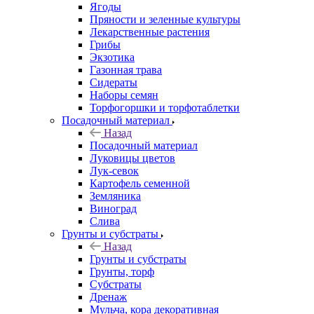
Ягоды
Пряности и зеленные культуры
Лекарственные растения
Грибы
Экзотика
Газонная трава
Сидераты
Наборы семян
Торфогоршки и торфотаблетки
Посадочный материал
Назад
Посадочный материал
Луковицы цветов
Лук-севок
Картофель семенной
Земляника
Виноград
Слива
Грунты и субстраты
Назад
Грунты и субстраты
Грунты, торф
Субстраты
Дренаж
Мульча, кора декоративная