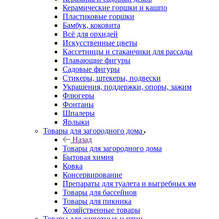
Керамические горшки и кашпо
Пластиковые горшки
Бамбук, коковита
Всё для орхидей
Искусственные цветы
Кассетницы и стаканчики для рассады
Плавающие фигуры
Садовые фигуры
Стикеры, штекеры, подвески
Украшения, поддержки, опоры, зажим
Флюгеры
Фонтаны
Шпалеры
Ярлыки
Товары для загородного дома
Назад
Товары для загородного дома
Бытовая химия
Ковка
Консервирование
Препараты для туалета и выгребных ям
Товары для бассейнов
Товары для пикника
Хозяйственные товары
Товары для животных и птиц