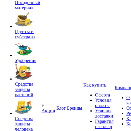
Посадочный
материал
Грунты и
субстраты
Удобрения
Средства
Как купить
Компан
защиты
растений
Оферта
О
Условия
к
оплаты
Блог
Бренды
О
Акции
Условия
Р
доставки
Средства
Ка
Гарантия
защиты
К
на товар
человека