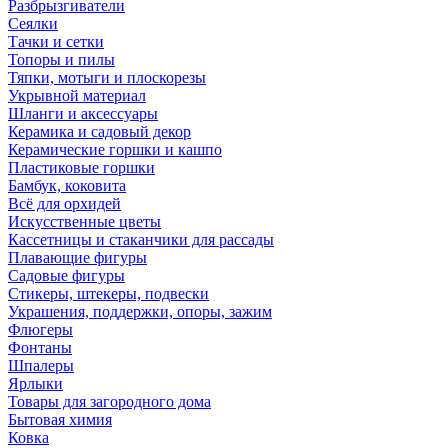
Разбрызгиватели
Сеялки
Тачки и сетки
Топоры и пилы
Тяпки, мотыги и плоскорезы
Укрывной материал
Шланги и аксессуары
Керамика и садовый декор
Керамические горшки и кашпо
Пластиковые горшки
Бамбук, коковита
Всё для орхидей
Искусственные цветы
Кассетницы и стаканчики для рассады
Плавающие фигуры
Садовые фигуры
Стикеры, штекеры, подвески
Украшения, поддержки, опоры, зажим
Флюгеры
Фонтаны
Шпалеры
Ярлыки
Товары для загородного дома
Бытовая химия
Ковка