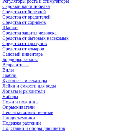
Регуляторы роста и стимуляторы
Садовый вар и побелка
Средства от болезней
Средства от вредителей
Средства от сорняков
Шашки
Средства защиты человека
Средства от бытовых насекомых
Средства от грызунов
Средства от комаров
Садовый инвентарь
Бордюры, заборы
Ведра и тазы
Вилы
Грабли
Кусторезы и секаторы
Лейки и ёмкости для воды
Лопаты и рыхлители
Наборы
Ножи и ножницы
Опрыскиватели
Перчатки хозяйственные
Плодосъемники
Подвязка растений
Подставки и опоры для цветов