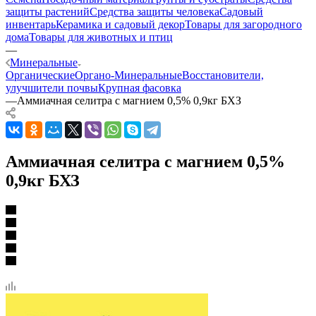
защиты растений
Средства защиты человека
Садовый
инвентарь
Керамика и садовый декор
Товары для загородного
дома
Товары для животных и птиц
—
Минеральные
Органические
Органо-Минеральные
Восстановители,
улучшители почвы
Крупная фасовка
—
Аммиачная селитра с магнием 0,5% 0,9кг БХЗ
Аммиачная селитра с магнием 0,5%
0,9кг БХЗ