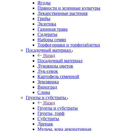
Ягоды
Пряности и зеленные культуры
Лекарственные растения
Грибы
Экзотика
Газонная трава
Сидераты
Наборы семян
Торфогоршки и торфотаблетки
Посадочный материал
Назад
Посадочный материал
Луковицы цветов
Лук-севок
Картофель семенной
Земляника
Виноград
Слива
Грунты и субстраты
Назад
Грунты и субстраты
Грунты, торф
Субстраты
Дренаж
Мульча, кора декоративная