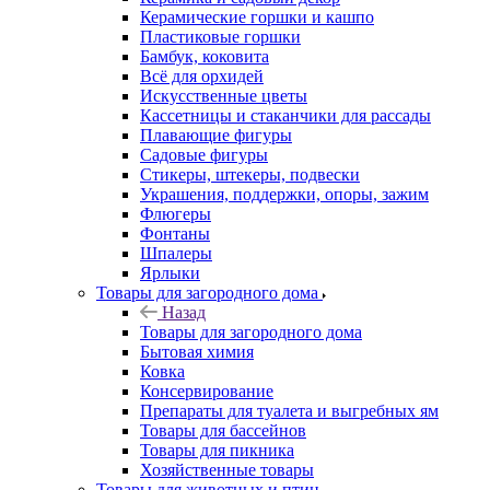
Керамические горшки и кашпо
Пластиковые горшки
Бамбук, коковита
Всё для орхидей
Искусственные цветы
Кассетницы и стаканчики для рассады
Плавающие фигуры
Садовые фигуры
Стикеры, штекеры, подвески
Украшения, поддержки, опоры, зажим
Флюгеры
Фонтаны
Шпалеры
Ярлыки
Товары для загородного дома
Назад
Товары для загородного дома
Бытовая химия
Ковка
Консервирование
Препараты для туалета и выгребных ям
Товары для бассейнов
Товары для пикника
Хозяйственные товары
Товары для животных и птиц