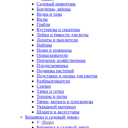
Садовый инвентарь
Бордюры, заборы
Ведра и тазы
Вилы
Грабли
Кусторезы и секаторы
Лейки и ёмкости для воды
Лопаты и рыхлители
Наборы
Ножи и ножницы
Опрыскиватели
Перчатки хозяйственные
Плодосъемники
Подвязка растений
Подставки и опоры для цветов
Разбрызгиватели
Сеялки
Тачки и сетки
Топоры и пилы
Тяпки, мотыги и плоскорезы
Укрывной материал
Шланги и аксессуары
Керамика и садовый декор
Назад
Керамика и садовый декор