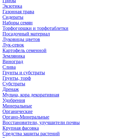
Грибы
Экзотика
Газонная трава
Сидераты
Наборы семян
Торфогоршки и торфотаблетки
Посадочный материал
Луковицы цветов
Лук-севок
Картофель семенной
Земляника
Виноград
Слива
Грунты и субстраты
Грунты, торф
Субстраты
Дренаж
Мульча, кора декоративная
Удобрения
Минеральные
Органические
Органо-Минеральные
Восстановители, улучшители почвы
Крупная фасовка
Средства защиты растений