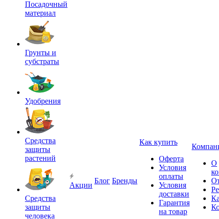
Посадочный
материал
Грунты и
субстраты
Удобрения
Средства
Как купить
Компан
защиты
растений
Оферта
О
Условия
к
оплаты
Блог
Бренды
О
Акции
Условия
Р
доставки
Средства
Ка
Гарантия
защиты
К
на товар
человека