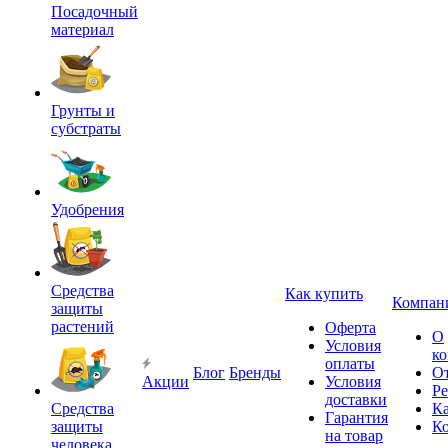
Посадочный
материал
Грунты и
субстраты
Удобрения
Средства
Как купить
Компан
защиты
растений
Оферта
О
Условия
к
оплаты
Блог
Бренды
О
Акции
Условия
Р
доставки
Средства
Ка
Гарантия
защиты
К
на товар
человека