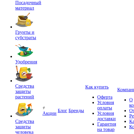
Посадочный
материал
Грунты и
субстраты
Удобрения
Средства
Как купить
Компан
защиты
растений
Оферта
О
Условия
к
оплаты
Блог
Бренды
О
Акции
Условия
Р
доставки
Средства
Ка
Гарантия
защиты
К
на товар
человека