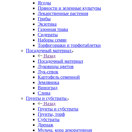
Ягоды
Пряности и зеленные культуры
Лекарственные растения
Грибы
Экзотика
Газонная трава
Сидераты
Наборы семян
Торфогоршки и торфотаблетки
Посадочный материал
Назад
Посадочный материал
Луковицы цветов
Лук-севок
Картофель семенной
Земляника
Виноград
Слива
Грунты и субстраты
Назад
Грунты и субстраты
Грунты, торф
Субстраты
Дренаж
Мульча, кора декоративная