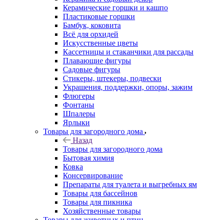
Керамические горшки и кашпо
Пластиковые горшки
Бамбук, коковита
Всё для орхидей
Искусственные цветы
Кассетницы и стаканчики для рассады
Плавающие фигуры
Садовые фигуры
Стикеры, штекеры, подвески
Украшения, поддержки, опоры, зажим
Флюгеры
Фонтаны
Шпалеры
Ярлыки
Товары для загородного дома
Назад
Товары для загородного дома
Бытовая химия
Ковка
Консервирование
Препараты для туалета и выгребных ям
Товары для бассейнов
Товары для пикника
Хозяйственные товары
Товары для животных и птиц