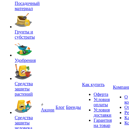
Посадочный
материал
Грунты и
субстраты
Удобрения
Средства
Как купить
Компан
защиты
растений
Оферта
О
Условия
к
оплаты
Блог
Бренды
О
Акции
Условия
Р
доставки
Средства
Ка
Гарантия
защиты
К
на товар
человека