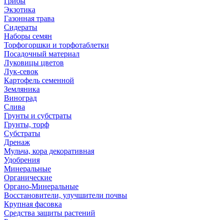
Грибы
Экзотика
Газонная трава
Сидераты
Наборы семян
Торфогоршки и торфотаблетки
Посадочный материал
Луковицы цветов
Лук-севок
Картофель семенной
Земляника
Виноград
Слива
Грунты и субстраты
Грунты, торф
Субстраты
Дренаж
Мульча, кора декоративная
Удобрения
Минеральные
Органические
Органо-Минеральные
Восстановители, улучшители почвы
Крупная фасовка
Средства защиты растений