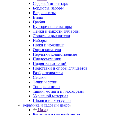
Садовый инвентарь
Бордюры, заборы
Ведра и тазы
Вилы
Грабли
Кусторезы и секаторы
Лейки и ёмкости для воды
Лопаты и рыхлители
Наборы
Ножи и ножницы
Опрыскиватели
Перчатки хозяйственные
Плодосъемники
Подвязка растений
Подставки и опоры для цветов
Разбрызгиватели
Сеялки
Тачки и сетки
Топоры и пилы
Тяпки, мотыги и плоскорезы
Укрывной материал
Шланги и аксессуары
Керамика и садовый декор
Назад
Керамика и садовый декор