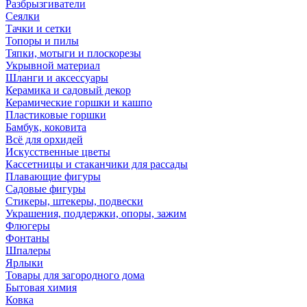
Разбрызгиватели
Сеялки
Тачки и сетки
Топоры и пилы
Тяпки, мотыги и плоскорезы
Укрывной материал
Шланги и аксессуары
Керамика и садовый декор
Керамические горшки и кашпо
Пластиковые горшки
Бамбук, коковита
Всё для орхидей
Искусственные цветы
Кассетницы и стаканчики для рассады
Плавающие фигуры
Садовые фигуры
Стикеры, штекеры, подвески
Украшения, поддержки, опоры, зажим
Флюгеры
Фонтаны
Шпалеры
Ярлыки
Товары для загородного дома
Бытовая химия
Ковка