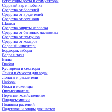
Регуляторы роста и стимуляторы
Садовый вар и побелка
Средства от болезней
Средства от вредителей
Средства от сорняков
Шашки
Средства защиты человека
Средства от бытовых насекомых
Средства от грызунов
Средства от комаров
Садовый инвентарь
Бордюры, заборы
Ведра и тазы
Вилы
Грабли
Кусторезы и секаторы
Лейки и ёмкости для воды
Лопаты и рыхлители
Наборы
Ножи и ножницы
Опрыскиватели
Перчатки хозяйственные
Плодосъемники
Подвязка растений
Подставки и опоры для цветов