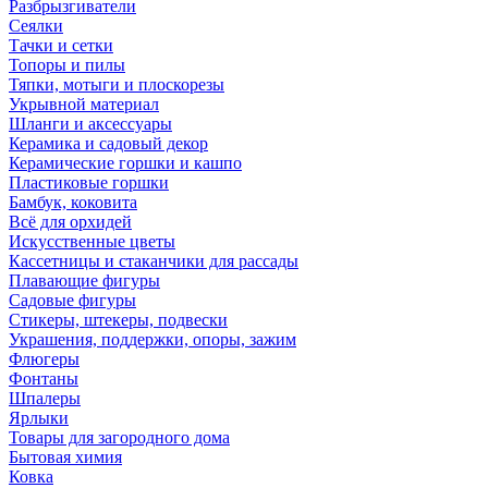
Разбрызгиватели
Сеялки
Тачки и сетки
Топоры и пилы
Тяпки, мотыги и плоскорезы
Укрывной материал
Шланги и аксессуары
Керамика и садовый декор
Керамические горшки и кашпо
Пластиковые горшки
Бамбук, коковита
Всё для орхидей
Искусственные цветы
Кассетницы и стаканчики для рассады
Плавающие фигуры
Садовые фигуры
Стикеры, штекеры, подвески
Украшения, поддержки, опоры, зажим
Флюгеры
Фонтаны
Шпалеры
Ярлыки
Товары для загородного дома
Бытовая химия
Ковка