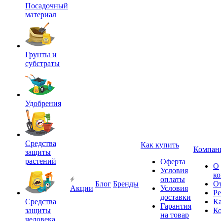
Посадочный
материал
Грунты и
субстраты
Удобрения
Средства
Как купить
Компан
защиты
растений
Оферта
О
Условия
к
оплаты
Блог
Бренды
О
Акции
Условия
Р
доставки
Средства
Ка
Гарантия
защиты
К
на товар
человека