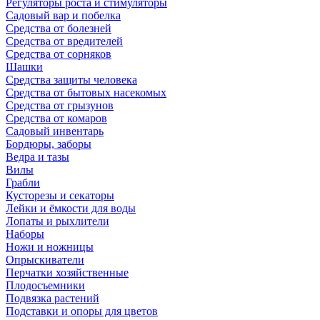
Регуляторы роста и стимуляторы
Садовый вар и побелка
Средства от болезней
Средства от вредителей
Средства от сорняков
Шашки
Средства защиты человека
Средства от бытовых насекомых
Средства от грызунов
Средства от комаров
Садовый инвентарь
Бордюры, заборы
Ведра и тазы
Вилы
Грабли
Кусторезы и секаторы
Лейки и ёмкости для воды
Лопаты и рыхлители
Наборы
Ножи и ножницы
Опрыскиватели
Перчатки хозяйственные
Плодосъемники
Подвязка растений
Подставки и опоры для цветов