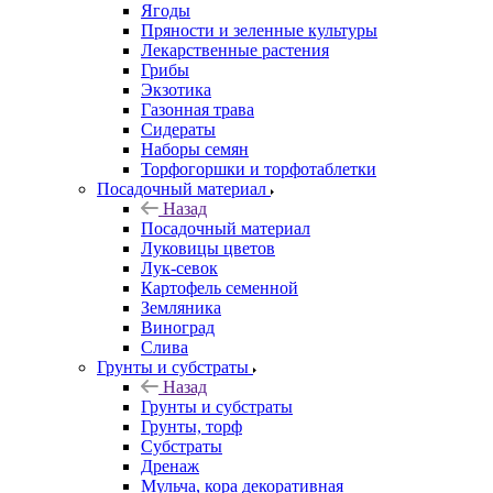
Ягоды
Пряности и зеленные культуры
Лекарственные растения
Грибы
Экзотика
Газонная трава
Сидераты
Наборы семян
Торфогоршки и торфотаблетки
Посадочный материал
Назад
Посадочный материал
Луковицы цветов
Лук-севок
Картофель семенной
Земляника
Виноград
Слива
Грунты и субстраты
Назад
Грунты и субстраты
Грунты, торф
Субстраты
Дренаж
Мульча, кора декоративная