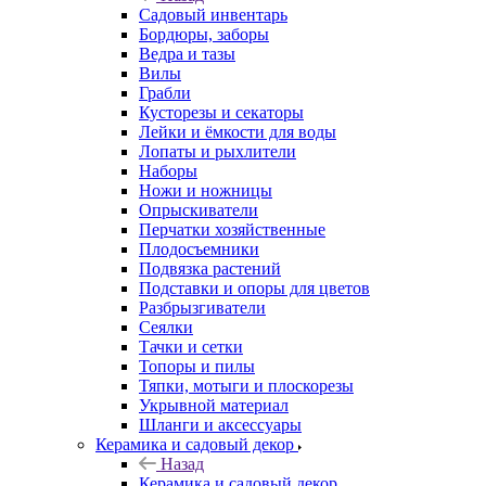
Садовый инвентарь
Бордюры, заборы
Ведра и тазы
Вилы
Грабли
Кусторезы и секаторы
Лейки и ёмкости для воды
Лопаты и рыхлители
Наборы
Ножи и ножницы
Опрыскиватели
Перчатки хозяйственные
Плодосъемники
Подвязка растений
Подставки и опоры для цветов
Разбрызгиватели
Сеялки
Тачки и сетки
Топоры и пилы
Тяпки, мотыги и плоскорезы
Укрывной материал
Шланги и аксессуары
Керамика и садовый декор
Назад
Керамика и садовый декор