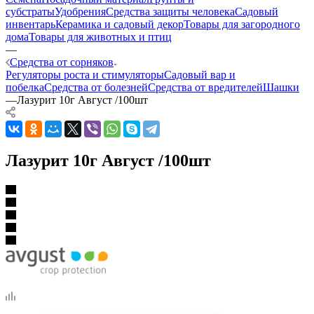
субстраты
Удобрения
Средства защиты человека
Садовый
инвентарь
Керамика и садовый декор
Товары для загородного
дома
Товары для животных и птиц
—
Средства от сорняков
Регуляторы роста и стимуляторы
Садовый вар и
побелка
Средства от болезней
Средства от вредителей
Шашки
—
Лазурит 10г Август /100шт
Лазурит 10г Август /100шт