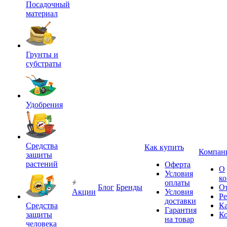
Посадочный
материал
Грунты и
субстраты
Удобрения
Средства
Как купить
Компан
защиты
растений
Оферта
О
Условия
к
оплаты
Блог
Бренды
О
Акции
Условия
Р
доставки
Средства
Ка
Гарантия
защиты
К
на товар
человека