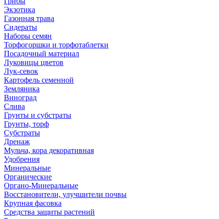
Грибы
Экзотика
Газонная трава
Сидераты
Наборы семян
Торфогоршки и торфотаблетки
Посадочный материал
Луковицы цветов
Лук-севок
Картофель семенной
Земляника
Виноград
Слива
Грунты и субстраты
Грунты, торф
Субстраты
Дренаж
Мульча, кора декоративная
Удобрения
Минеральные
Органические
Органо-Минеральные
Восстановители, улучшители почвы
Крупная фасовка
Средства защиты растений