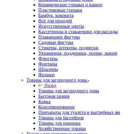
Керамические горшки и кашпо
Пластиковые горшки
Бамбук, коковита
Всё для орхидей
Искусственные цветы
Кассетницы и стаканчики для рассады
Плавающие фигуры
Садовые фигуры
Стикеры, штекеры, подвески
Украшения, поддержки, опоры, зажим
Флюгеры
Фонтаны
Шпалеры
Ярлыки
Товары для загородного дома
Назад
Товары для загородного дома
Бытовая химия
Ковка
Консервирование
Препараты для туалета и выгребных ям
Товары для бассейнов
Товары для пикника
Хозяйственные товары
Товары для животных и птиц