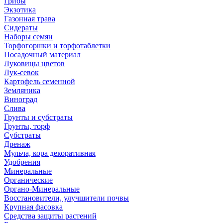
Грибы
Экзотика
Газонная трава
Сидераты
Наборы семян
Торфогоршки и торфотаблетки
Посадочный материал
Луковицы цветов
Лук-севок
Картофель семенной
Земляника
Виноград
Слива
Грунты и субстраты
Грунты, торф
Субстраты
Дренаж
Мульча, кора декоративная
Удобрения
Минеральные
Органические
Органо-Минеральные
Восстановители, улучшители почвы
Крупная фасовка
Средства защиты растений