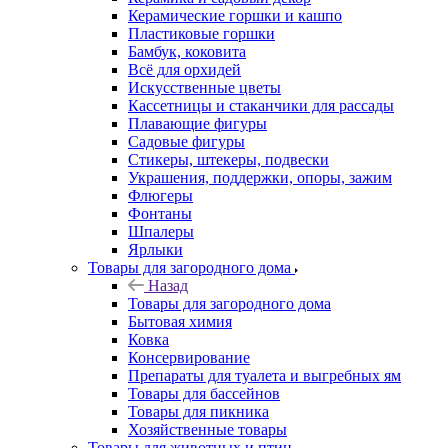
Керамические горшки и кашпо
Пластиковые горшки
Бамбук, коковита
Всё для орхидей
Искусственные цветы
Кассетницы и стаканчики для рассады
Плавающие фигуры
Садовые фигуры
Стикеры, штекеры, подвески
Украшения, поддержки, опоры, зажим
Флюгеры
Фонтаны
Шпалеры
Ярлыки
Товары для загородного дома
Назад
Товары для загородного дома
Бытовая химия
Ковка
Консервирование
Препараты для туалета и выгребных ям
Товары для бассейнов
Товары для пикника
Хозяйственные товары
Товары для животных и птиц