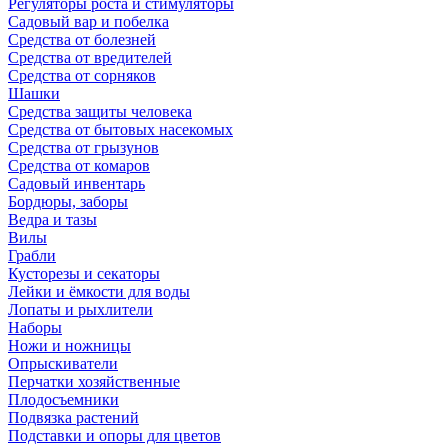
Регуляторы роста и стимуляторы
Садовый вар и побелка
Средства от болезней
Средства от вредителей
Средства от сорняков
Шашки
Средства защиты человека
Средства от бытовых насекомых
Средства от грызунов
Средства от комаров
Садовый инвентарь
Бордюры, заборы
Ведра и тазы
Вилы
Грабли
Кусторезы и секаторы
Лейки и ёмкости для воды
Лопаты и рыхлители
Наборы
Ножи и ножницы
Опрыскиватели
Перчатки хозяйственные
Плодосъемники
Подвязка растений
Подставки и опоры для цветов