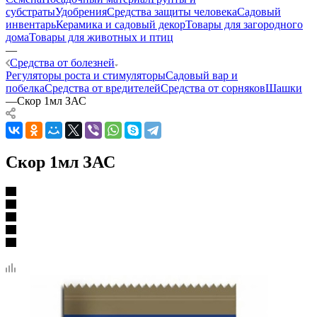
субстраты
Удобрения
Средства защиты человека
Садовый
инвентарь
Керамика и садовый декор
Товары для загородного
дома
Товары для животных и птиц
—
Средства от болезней
Регуляторы роста и стимуляторы
Садовый вар и
побелка
Средства от вредителей
Средства от сорняков
Шашки
—
Скор 1мл ЗАС
Скор 1мл ЗАС