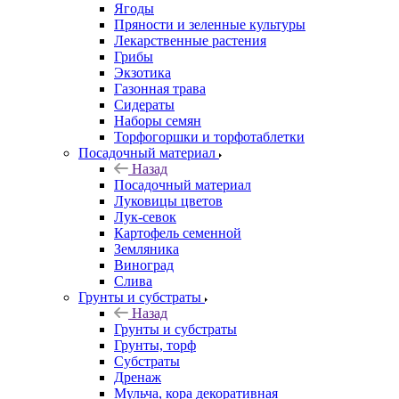
Ягоды
Пряности и зеленные культуры
Лекарственные растения
Грибы
Экзотика
Газонная трава
Сидераты
Наборы семян
Торфогоршки и торфотаблетки
Посадочный материал
Назад
Посадочный материал
Луковицы цветов
Лук-севок
Картофель семенной
Земляника
Виноград
Слива
Грунты и субстраты
Назад
Грунты и субстраты
Грунты, торф
Субстраты
Дренаж
Мульча, кора декоративная