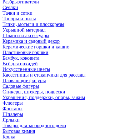
Разбрызгиватели
Сеялки
Тачки и сетки
Топоры и пилы
Тяпки, мотыги и плоскорезы
Укрывной материал
Шланги и аксессуары
Керамика и садовый декор
Керамические горшки и кашпо
Пластиковые горшки
Бамбук, коковита
Всё для орхидей
Искусственные цветы
Кассетницы и стаканчики для рассады
Плавающие фигуры
Садовые фигуры
Стикеры, штекеры, подвески
Украшения, поддержки, опоры, зажим
Флюгеры
Фонтаны
Шпалеры
Ярлыки
Товары для загородного дома
Бытовая химия
Ковка