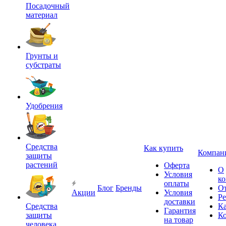
Посадочный
материал
Грунты и
субстраты
Удобрения
Средства
Как купить
Компан
защиты
растений
Оферта
О
Условия
к
оплаты
Блог
Бренды
О
Акции
Условия
Р
доставки
Средства
Ка
Гарантия
защиты
К
на товар
человека