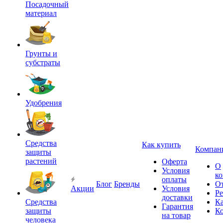
Посадочный
материал
Грунты и
субстраты
Удобрения
Средства
Как купить
Компан
защиты
растений
Оферта
О
Условия
к
оплаты
Блог
Бренды
О
Акции
Условия
Р
доставки
Средства
Ка
Гарантия
защиты
К
на товар
человека