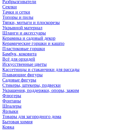
Разбрызгиватели
Сеялки
Тачки и сетки
Топоры и пилы
Тяпки, мотыги и плоскорезы
Укрывной материал
Шланги и аксессуары
Керамика и садовый декор
Керамические горшки и кашпо
Пластиковые горшки
Бамбук, коковита
Всё для орхидей
Искусственные цветы
Кассетницы и стаканчики для рассады
Плавающие фигуры
Садовые фигуры
Стикеры, штекеры, подвески
Украшения, поддержки, опоры, зажим
Флюгеры
Фонтаны
Шпалеры
Ярлыки
Товары для загородного дома
Бытовая химия
Ковка