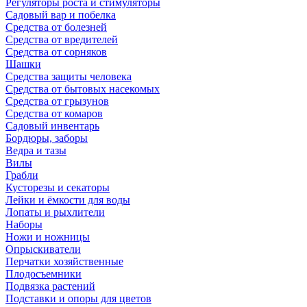
Регуляторы роста и стимуляторы
Садовый вар и побелка
Средства от болезней
Средства от вредителей
Средства от сорняков
Шашки
Средства защиты человека
Средства от бытовых насекомых
Средства от грызунов
Средства от комаров
Садовый инвентарь
Бордюры, заборы
Ведра и тазы
Вилы
Грабли
Кусторезы и секаторы
Лейки и ёмкости для воды
Лопаты и рыхлители
Наборы
Ножи и ножницы
Опрыскиватели
Перчатки хозяйственные
Плодосъемники
Подвязка растений
Подставки и опоры для цветов