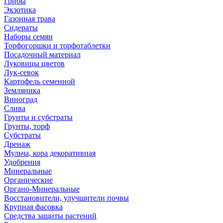
Грибы
Экзотика
Газонная трава
Сидераты
Наборы семян
Торфогоршки и торфотаблетки
Посадочный материал
Луковицы цветов
Лук-севок
Картофель семенной
Земляника
Виноград
Слива
Грунты и субстраты
Грунты, торф
Субстраты
Дренаж
Мульча, кора декоративная
Удобрения
Минеральные
Органические
Органо-Минеральные
Восстановители, улучшители почвы
Крупная фасовка
Средства защиты растений