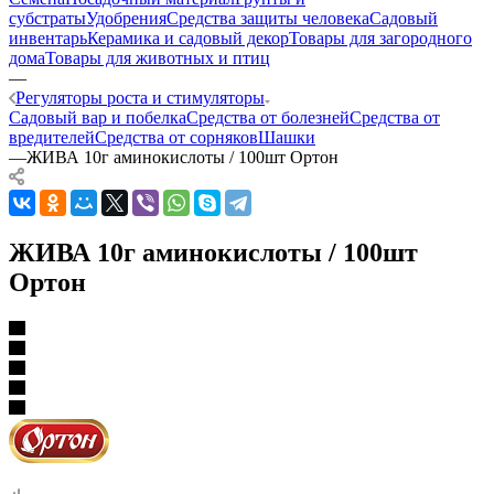
субстраты
Удобрения
Средства защиты человека
Садовый
инвентарь
Керамика и садовый декор
Товары для загородного
дома
Товары для животных и птиц
—
Регуляторы роста и стимуляторы
Садовый вар и побелка
Средства от болезней
Средства от
вредителей
Средства от сорняков
Шашки
—
ЖИВА 10г аминокислоты / 100шт Ортон
ЖИВА 10г аминокислоты / 100шт
Ортон