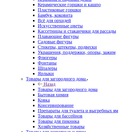
Керамические горшки и кашпо
Пластиковые горшки
Бамбук, коковита
Всё для орхидей
Искусственные цветы
Кассетницы и стаканчики для рассады
Плавающие фигуры
Садовые фигуры
Стикеры, штекеры, подвески
Украшения, поддержки, опоры, зажим
Флюгеры
Фонтаны
Шпалеры
Ярлыки
Товары для загородного дома
Назад
Товары для загородного дома
Бытовая химия
Ковка
Консервирование
Препараты для туалета и выгребных ям
Товары для бассейнов
Товары для пикника
Хозяйственные товары
Товары для животных и птиц