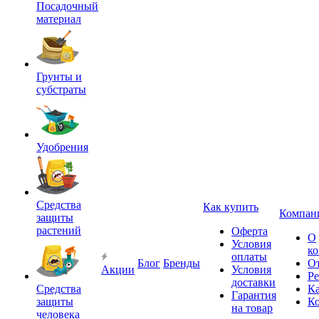
Посадочный
материал
Грунты и
субстраты
Удобрения
Средства
Как купить
Компан
защиты
растений
Оферта
О
Условия
к
оплаты
Блог
Бренды
О
Акции
Условия
Р
доставки
Средства
Ка
Гарантия
защиты
К
на товар
человека