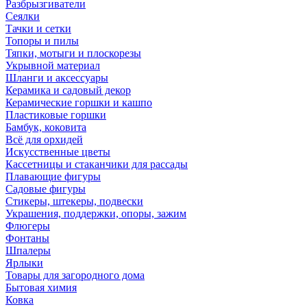
Разбрызгиватели
Сеялки
Тачки и сетки
Топоры и пилы
Тяпки, мотыги и плоскорезы
Укрывной материал
Шланги и аксессуары
Керамика и садовый декор
Керамические горшки и кашпо
Пластиковые горшки
Бамбук, коковита
Всё для орхидей
Искусственные цветы
Кассетницы и стаканчики для рассады
Плавающие фигуры
Садовые фигуры
Стикеры, штекеры, подвески
Украшения, поддержки, опоры, зажим
Флюгеры
Фонтаны
Шпалеры
Ярлыки
Товары для загородного дома
Бытовая химия
Ковка