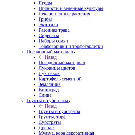
Ягоды
Пряности и зеленные культуры
Лекарственные растения
Грибы
Экзотика
Газонная трава
Сидераты
Наборы семян
Торфогоршки и торфотаблетки
Посадочный материал
Назад
Посадочный материал
Луковицы цветов
Лук-севок
Картофель семенной
Земляника
Виноград
Слива
Грунты и субстраты
Назад
Грунты и субстраты
Грунты, торф
Субстраты
Дренаж
Мульча, кора декоративная