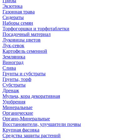
Грибы
Экзотика
Газонная трава
Сидераты
Наборы семян
Торфогоршки и торфотаблетки
Посадочный материал
Луковицы цветов
Лук-севок
Картофель семенной
Земляника
Виноград
Слива
Грунты и субстраты
Грунты, торф
Субстраты
Дренаж
Мульча, кора декоративная
Удобрения
Минеральные
Органические
Органо-Минеральные
Восстановители, улучшители почвы
Крупная фасовка
Средства защиты растений