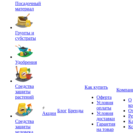
Посадочный
материал
Грунты и
субстраты
Удобрения
Средства
Как купить
Компан
защиты
растений
Оферта
О
Условия
к
оплаты
Блог
Бренды
О
Акции
Условия
Р
доставки
Средства
Ка
Гарантия
защиты
К
на товар
человека