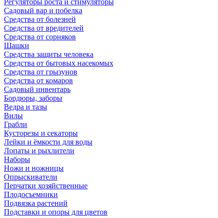
Регуляторы роста и стимуляторы
Садовый вар и побелка
Средства от болезней
Средства от вредителей
Средства от сорняков
Шашки
Средства защиты человека
Средства от бытовых насекомых
Средства от грызунов
Средства от комаров
Садовый инвентарь
Бордюры, заборы
Ведра и тазы
Вилы
Грабли
Кусторезы и секаторы
Лейки и ёмкости для воды
Лопаты и рыхлители
Наборы
Ножи и ножницы
Опрыскиватели
Перчатки хозяйственные
Плодосъемники
Подвязка растений
Подставки и опоры для цветов