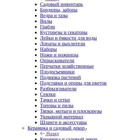
Садовый инвентарь
Бордюры, заборы
Ведра и тазы
Вилы
Грабли
Кусторезы и секаторы
Лейки и ёмкости для воды
Лопаты и рыхлители
Наборы
Ножи и ножницы
Опрыскиватели
Перчатки хозяйственные
Плодосъемники
Подвязка растений
Подставки и опоры для цветов
Разбрызгиватели
Сеялки
Тачки и сетки
Топоры и пилы
Тяпки, мотыги и плоскорезы
Укрывной материал
Шланги и аксессуары
Керамика и садовый декор
Назад
Керамика и садовый декор