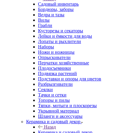
Садовый инвентарь
Бордюры, заборы
Ведра и тазы
Вилы
Грабли
Кусторезы и секаторы
Лейки и ёмкости для воды
Лопаты и рыхлители
Наборы
Ножи и ножницы
Опрыскиватели
Перчатки хозяйственные
Плодосъемники
Подвязка растений
Подставки и опоры для цветов
Разбрызгиватели
Сеялки
Тачки и сетки
Топоры и пилы
Тяпки, мотыги и плоскорезы
Укрывной материал
Шланги и аксессуары
Керамика и садовый декор
Назад
Керамика и садовый декор