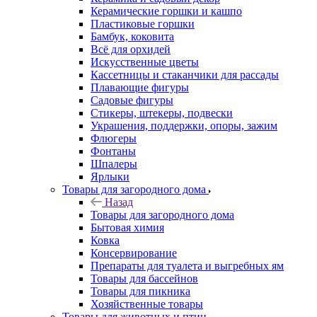
Керамические горшки и кашпо
Пластиковые горшки
Бамбук, коковита
Всё для орхидей
Искусственные цветы
Кассетницы и стаканчики для рассады
Плавающие фигуры
Садовые фигуры
Стикеры, штекеры, подвески
Украшения, поддержки, опоры, зажим
Флюгеры
Фонтаны
Шпалеры
Ярлыки
Товары для загородного дома
Назад
Товары для загородного дома
Бытовая химия
Ковка
Консервирование
Препараты для туалета и выгребных ям
Товары для бассейнов
Товары для пикника
Хозяйственные товары
Товары для животных и птиц