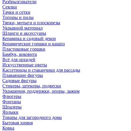
Разбрызгиватели
Сеялки
Тачки и сетки
Топоры и пилы
Тяпки, мотыги и плоскорезы
Укрывной материал
Шланги и аксессуары
Керамика и садовый декор
Керамические горшки и кашпо
Пластиковые горшки
Бамбук, коковита
Всё для орхидей
Искусственные цветы
Кассетницы и стаканчики для рассады
Плавающие фигуры
Садовые фигуры
Стикеры, штекеры, подвески
Украшения, поддержки, опоры, зажим
Флюгеры
Фонтаны
Шпалеры
Ярлыки
Товары для загородного дома
Бытовая химия
Ковка