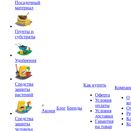
Посадочный
материал
Грунты и
субстраты
Удобрения
Средства
Как купить
Компан
защиты
растений
Оферта
О
Условия
к
оплаты
Блог
Бренды
О
Акции
Условия
Р
доставки
Средства
Ка
Гарантия
защиты
К
на товар
человека