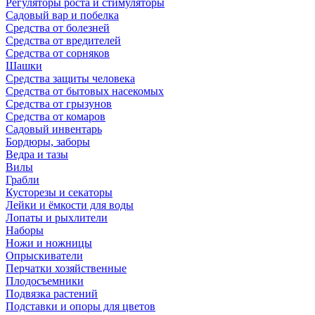
Регуляторы роста и стимуляторы
Садовый вар и побелка
Средства от болезней
Средства от вредителей
Средства от сорняков
Шашки
Средства защиты человека
Средства от бытовых насекомых
Средства от грызунов
Средства от комаров
Садовый инвентарь
Бордюры, заборы
Ведра и тазы
Вилы
Грабли
Кусторезы и секаторы
Лейки и ёмкости для воды
Лопаты и рыхлители
Наборы
Ножи и ножницы
Опрыскиватели
Перчатки хозяйственные
Плодосъемники
Подвязка растений
Подставки и опоры для цветов