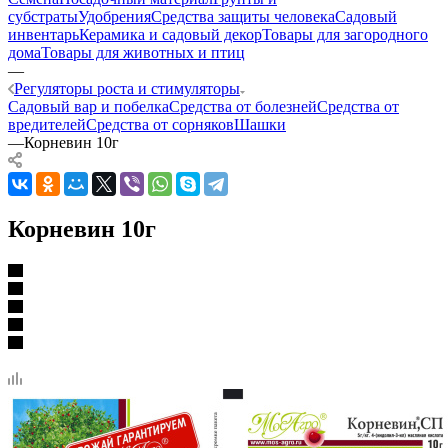
субстраты
Удобрения
Средства защиты человека
Садовый
инвентарь
Керамика и садовый декор
Товары для загородного
дома
Товары для животных и птиц
—
Регуляторы роста и стимуляторы
Садовый вар и побелка
Средства от болезней
Средства от
вредителей
Средства от сорняков
Шашки
—
Корневин 10г
Корневин 10г