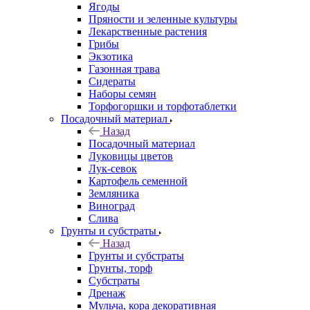
Ягоды
Пряности и зеленные культуры
Лекарственные растения
Грибы
Экзотика
Газонная трава
Сидераты
Наборы семян
Торфогоршки и торфотаблетки
Посадочный материал
Назад
Посадочный материал
Луковицы цветов
Лук-севок
Картофель семенной
Земляника
Виноград
Слива
Грунты и субстраты
Назад
Грунты и субстраты
Грунты, торф
Субстраты
Дренаж
Мульча, кора декоративная