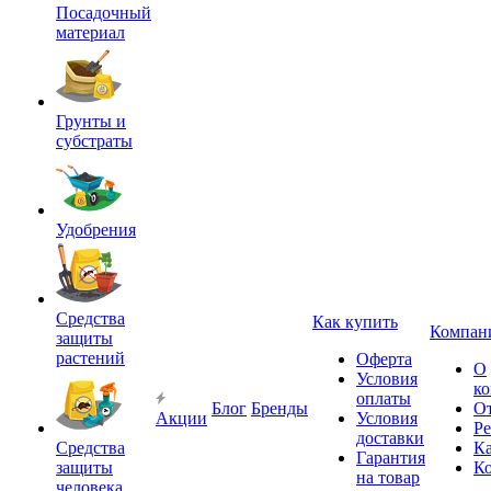
Посадочный
материал
Грунты и
субстраты
Удобрения
Средства
Как купить
Компан
защиты
растений
Оферта
О
Условия
к
оплаты
Блог
Бренды
О
Акции
Условия
Р
доставки
Средства
Ка
Гарантия
защиты
К
на товар
человека