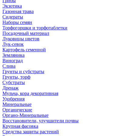
Грибы
Экзотика
Газонная трава
Сидераты
Наборы семян
Торфогоршки и торфотаблетки
Посадочный материал
Луковицы цветов
Лук-севок
Картофель семенной
Земляника
Виноград
Слива
Грунты и субстраты
Грунты, торф
Субстраты
Дренаж
Мульча, кора декоративная
Удобрения
Минеральные
Органические
Органо-Минеральные
Восстановители, улучшители почвы
Крупная фасовка
Средства защиты растений