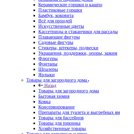
Керамические горшки и кашпо
Пластиковые горшки
Бамбук, коковита
Всё для орхидей
Искусственные цветы
Кассетницы и стаканчики для рассады
Плавающие фигуры
Садовые фигуры
Стикеры, штекеры, подвески
Украшения, поддержки, опоры, зажим
Флюгеры
Фонтаны
Шпалеры
Ярлыки
Товары для загородного дома
Назад
Товары для загородного дома
Бытовая химия
Ковка
Консервирование
Препараты для туалета и выгребных ям
Товары для бассейнов
Товары для пикника
Хозяйственные товары
Товары для животных и птиц