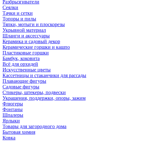
Разбрызгиватели
Сеялки
Тачки и сетки
Топоры и пилы
Тяпки, мотыги и плоскорезы
Укрывной материал
Шланги и аксессуары
Керамика и садовый декор
Керамические горшки и кашпо
Пластиковые горшки
Бамбук, коковита
Всё для орхидей
Искусственные цветы
Кассетницы и стаканчики для рассады
Плавающие фигуры
Садовые фигуры
Стикеры, штекеры, подвески
Украшения, поддержки, опоры, зажим
Флюгеры
Фонтаны
Шпалеры
Ярлыки
Товары для загородного дома
Бытовая химия
Ковка