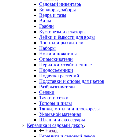
Садовый инвентарь
Бордюры, заборы
Ведра и тазы
Вилы
Грабли
Кусторезы и секаторы
Лейки и ёмкости для воды
Лопаты и рыхлители
Наборы
Ножи и ножницы
Опрыскиватели
Перчатки хозяйственные
Плодосъемники
Подвязка растений
Подставки и опоры для цветов
Разбрызгиватели
Сеялки
Тачки и сетки
Топоры и пилы
Тяпки, мотыги и плоскорезы
Укрывной материал
Шланги и аксессуары
Керамика и садовый декор
Назад
Керамика и садовый декор