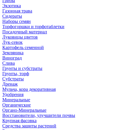
Грибы
Экзотика
Газонная трава
Сидераты
Наборы семян
Торфогоршки и торфотаблетки
Посадочный материал
Луковицы цветов
Лук-севок
Картофель семенной
Земляника
Виноград
Слива
Грунты и субстраты
Грунты, торф
Субстраты
Дренаж
Мульча, кора декоративная
Удобрения
Минеральные
Органические
Органо-Минеральные
Восстановители, улучшители почвы
Крупная фасовка
Средства защиты растений