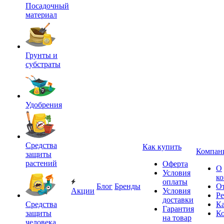
Посадочный
материал
Грунты и
субстраты
Удобрения
Средства
Как купить
Компан
защиты
растений
Оферта
О
Условия
к
оплаты
Блог
Бренды
О
Акции
Условия
Р
доставки
Средства
Ка
Гарантия
защиты
К
на товар
человека