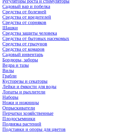
Регуляторы роста и стимуляторы
Садовый вар и побелка
Средства от болезней
Средства от вредителей
Средства от сорняков
Шашки
Средства защиты человека
Средства от бытовых насекомых
Средства от грызунов
Средства от комаров
Садовый инвентарь
Бордюры, заборы
Ведра и тазы
Вилы
Грабли
Кусторезы и секаторы
Лейки и ёмкости для воды
Лопаты и рыхлители
Наборы
Ножи и ножницы
Опрыскиватели
Перчатки хозяйственные
Плодосъемники
Подвязка растений
Подставки и опоры для цветов