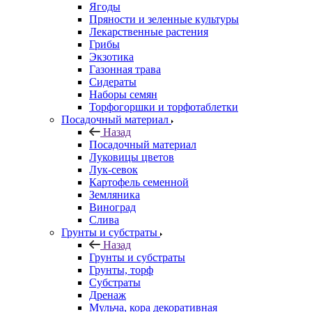
Ягоды
Пряности и зеленные культуры
Лекарственные растения
Грибы
Экзотика
Газонная трава
Сидераты
Наборы семян
Торфогоршки и торфотаблетки
Посадочный материал
Назад
Посадочный материал
Луковицы цветов
Лук-севок
Картофель семенной
Земляника
Виноград
Слива
Грунты и субстраты
Назад
Грунты и субстраты
Грунты, торф
Субстраты
Дренаж
Мульча, кора декоративная