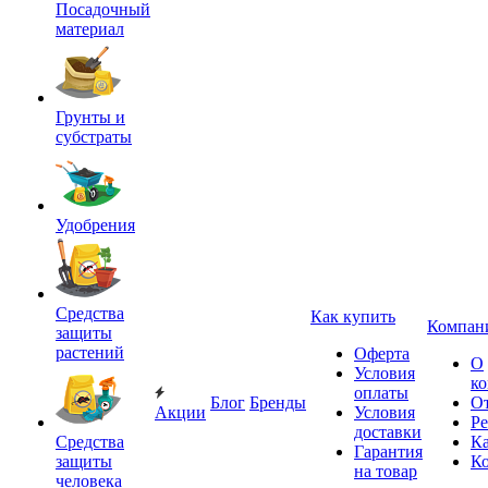
Посадочный
материал
Грунты и
субстраты
Удобрения
Средства
Как купить
Компан
защиты
растений
Оферта
О
Условия
к
оплаты
Блог
Бренды
О
Акции
Условия
Р
доставки
Средства
Ка
Гарантия
защиты
К
на товар
человека