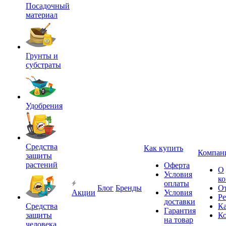
Посадочный
материал
Грунты и
субстраты
Удобрения
Средства
Как купить
Компан
защиты
растений
Оферта
О
Условия
к
оплаты
Блог
Бренды
О
Акции
Условия
Р
доставки
Средства
Ка
Гарантия
защиты
К
на товар
человека