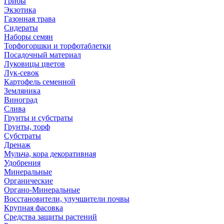
Грибы
Экзотика
Газонная трава
Сидераты
Наборы семян
Торфогоршки и торфотаблетки
Посадочный материал
Луковицы цветов
Лук-севок
Картофель семенной
Земляника
Виноград
Слива
Грунты и субстраты
Грунты, торф
Субстраты
Дренаж
Мульча, кора декоративная
Удобрения
Минеральные
Органические
Органо-Минеральные
Восстановители, улучшители почвы
Крупная фасовка
Средства защиты растений