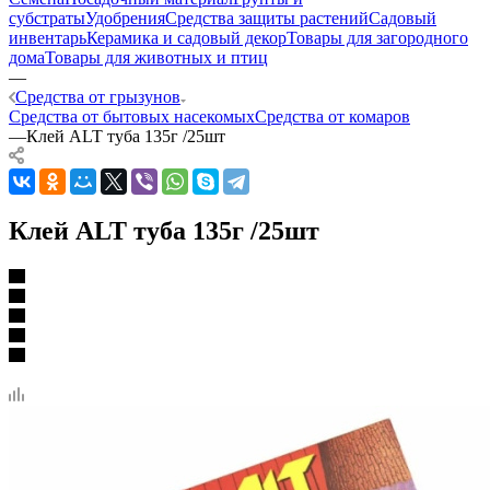
субстраты
Удобрения
Средства защиты растений
Садовый
инвентарь
Керамика и садовый декор
Товары для загородного
дома
Товары для животных и птиц
—
Средства от грызунов
Средства от бытовых насекомых
Средства от комаров
—
Клей ALT туба 135г /25шт
Клей ALT туба 135г /25шт