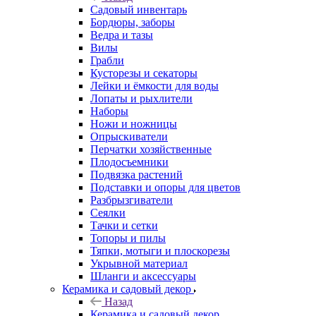
Садовый инвентарь
Бордюры, заборы
Ведра и тазы
Вилы
Грабли
Кусторезы и секаторы
Лейки и ёмкости для воды
Лопаты и рыхлители
Наборы
Ножи и ножницы
Опрыскиватели
Перчатки хозяйственные
Плодосъемники
Подвязка растений
Подставки и опоры для цветов
Разбрызгиватели
Сеялки
Тачки и сетки
Топоры и пилы
Тяпки, мотыги и плоскорезы
Укрывной материал
Шланги и аксессуары
Керамика и садовый декор
Назад
Керамика и садовый декор