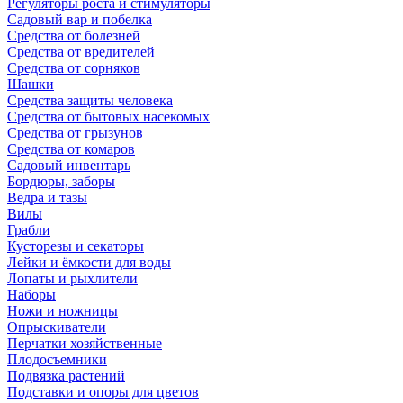
Регуляторы роста и стимуляторы
Садовый вар и побелка
Средства от болезней
Средства от вредителей
Средства от сорняков
Шашки
Средства защиты человека
Средства от бытовых насекомых
Средства от грызунов
Средства от комаров
Садовый инвентарь
Бордюры, заборы
Ведра и тазы
Вилы
Грабли
Кусторезы и секаторы
Лейки и ёмкости для воды
Лопаты и рыхлители
Наборы
Ножи и ножницы
Опрыскиватели
Перчатки хозяйственные
Плодосъемники
Подвязка растений
Подставки и опоры для цветов