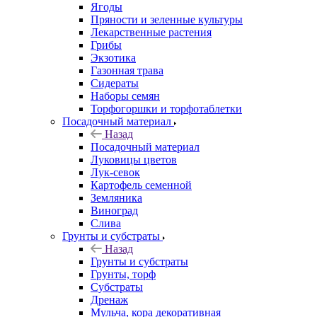
Ягоды
Пряности и зеленные культуры
Лекарственные растения
Грибы
Экзотика
Газонная трава
Сидераты
Наборы семян
Торфогоршки и торфотаблетки
Посадочный материал
Назад
Посадочный материал
Луковицы цветов
Лук-севок
Картофель семенной
Земляника
Виноград
Слива
Грунты и субстраты
Назад
Грунты и субстраты
Грунты, торф
Субстраты
Дренаж
Мульча, кора декоративная