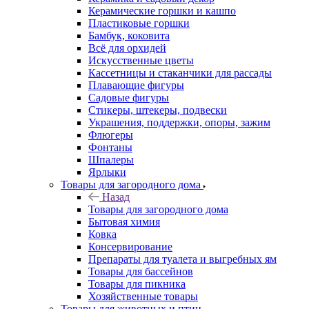
Керамические горшки и кашпо
Пластиковые горшки
Бамбук, коковита
Всё для орхидей
Искусственные цветы
Кассетницы и стаканчики для рассады
Плавающие фигуры
Садовые фигуры
Стикеры, штекеры, подвески
Украшения, поддержки, опоры, зажим
Флюгеры
Фонтаны
Шпалеры
Ярлыки
Товары для загородного дома
Назад
Товары для загородного дома
Бытовая химия
Ковка
Консервирование
Препараты для туалета и выгребных ям
Товары для бассейнов
Товары для пикника
Хозяйственные товары
Товары для животных и птиц