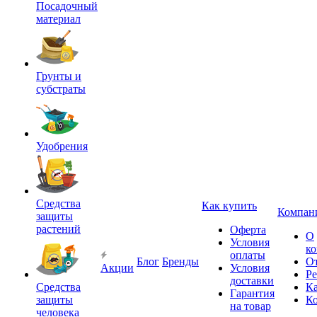
Посадочный
материал
Грунты и
субстраты
Удобрения
Средства
Как купить
Компан
защиты
растений
Оферта
О
Условия
к
оплаты
Блог
Бренды
О
Акции
Условия
Р
доставки
Средства
Ка
Гарантия
защиты
К
на товар
человека