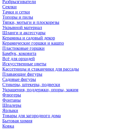
Разбрызгиватели
Сеялки
Тачки и сетки
Топоры и пилы
Тяпки, мотыги и плоскорезы
Укрывной материал
Шланги и аксессуары
Керамика и садовый декор
Керамические горшки и кашпо
Пластиковые горшки
Бамбук, коковита
Всё для орхидей
Искусственные цветы
Кассетницы и стаканчики для рассады
Плавающие фигуры
Садовые фигуры
Стикеры, штекеры, подвески
Украшения, поддержки, опоры, зажим
Флюгеры
Фонтаны
Шпалеры
Ярлыки
Товары для загородного дома
Бытовая химия
Ковка