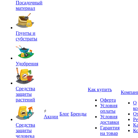
Посадочный
материал
Грунты и
субстраты
Удобрения
Средства
Как купить
Компан
защиты
растений
Оферта
О
Условия
к
оплаты
Блог
Бренды
О
Акции
Условия
Р
доставки
Средства
Ка
Гарантия
защиты
К
на товар
человека