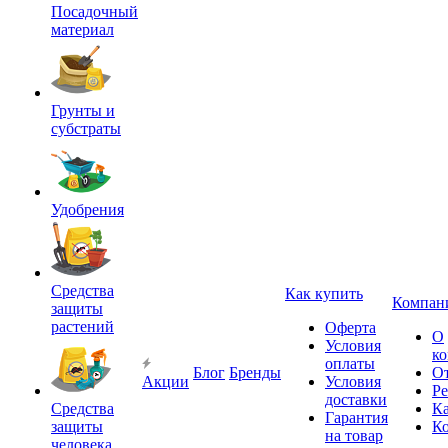
Посадочный
материал
Грунты и
субстраты
Удобрения
Средства
Как купить
Компан
защиты
растений
Оферта
О
Условия
к
оплаты
Блог
Бренды
О
Акции
Условия
Р
доставки
Средства
Ка
Гарантия
защиты
К
на товар
человека