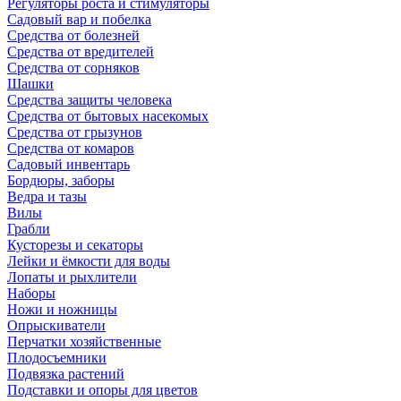
Регуляторы роста и стимуляторы
Садовый вар и побелка
Средства от болезней
Средства от вредителей
Средства от сорняков
Шашки
Средства защиты человека
Средства от бытовых насекомых
Средства от грызунов
Средства от комаров
Садовый инвентарь
Бордюры, заборы
Ведра и тазы
Вилы
Грабли
Кусторезы и секаторы
Лейки и ёмкости для воды
Лопаты и рыхлители
Наборы
Ножи и ножницы
Опрыскиватели
Перчатки хозяйственные
Плодосъемники
Подвязка растений
Подставки и опоры для цветов