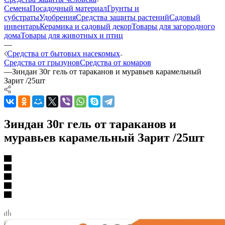
Семена
Посадочный материал
Грунты и
субстраты
Удобрения
Средства защиты растений
Садовый
инвентарь
Керамика и садовый декор
Товары для загородного
дома
Товары для животных и птиц
—
Средства от бытовых насекомых
Средства от грызунов
Средства от комаров
—
Зиндан 30г гель от тараканов и муравьев карамельный
Зарит /25шт
Зиндан 30г гель от тараканов и
муравьев карамельный Зарит /25шт