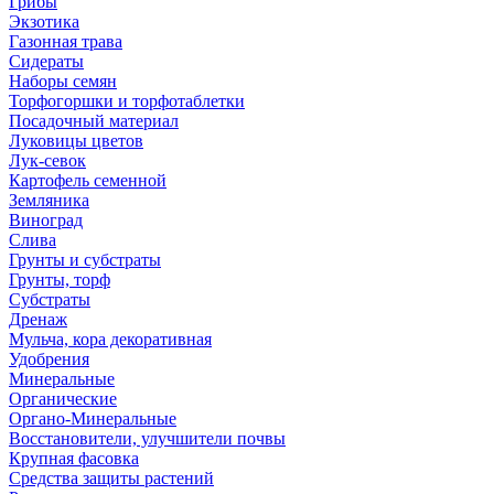
Грибы
Экзотика
Газонная трава
Сидераты
Наборы семян
Торфогоршки и торфотаблетки
Посадочный материал
Луковицы цветов
Лук-севок
Картофель семенной
Земляника
Виноград
Слива
Грунты и субстраты
Грунты, торф
Субстраты
Дренаж
Мульча, кора декоративная
Удобрения
Минеральные
Органические
Органо-Минеральные
Восстановители, улучшители почвы
Крупная фасовка
Средства защиты растений