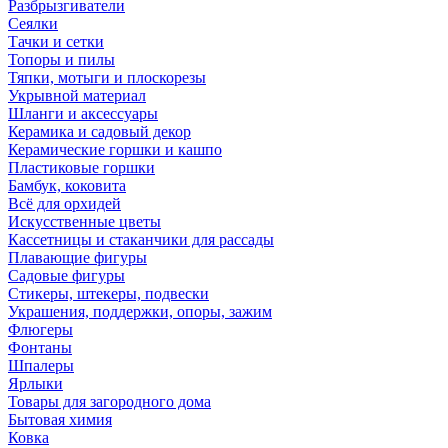
Разбрызгиватели
Сеялки
Тачки и сетки
Топоры и пилы
Тяпки, мотыги и плоскорезы
Укрывной материал
Шланги и аксессуары
Керамика и садовый декор
Керамические горшки и кашпо
Пластиковые горшки
Бамбук, коковита
Всё для орхидей
Искусственные цветы
Кассетницы и стаканчики для рассады
Плавающие фигуры
Садовые фигуры
Стикеры, штекеры, подвески
Украшения, поддержки, опоры, зажим
Флюгеры
Фонтаны
Шпалеры
Ярлыки
Товары для загородного дома
Бытовая химия
Ковка