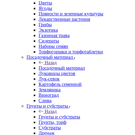
Цветы
Ягоды
Пряности и зеленные культуры
Лекарственные растения
Грибы
Экзотика
Газонная трава
Сидераты
Наборы семян
Торфогоршки и торфотаблетки
Посадочный материал
Назад
Посадочный материал
Луковицы цветов
Лук-севок
Картофель семенной
Земляника
Виноград
Слива
Грунты и субстраты
Назад
Грунты и субстраты
Грунты, торф
Субстраты
Дренаж