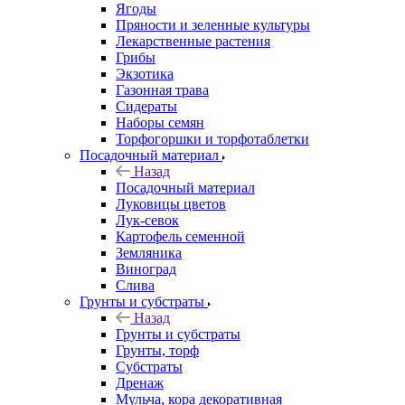
Ягоды
Пряности и зеленные культуры
Лекарственные растения
Грибы
Экзотика
Газонная трава
Сидераты
Наборы семян
Торфогоршки и торфотаблетки
Посадочный материал
Назад
Посадочный материал
Луковицы цветов
Лук-севок
Картофель семенной
Земляника
Виноград
Слива
Грунты и субстраты
Назад
Грунты и субстраты
Грунты, торф
Субстраты
Дренаж
Мульча, кора декоративная