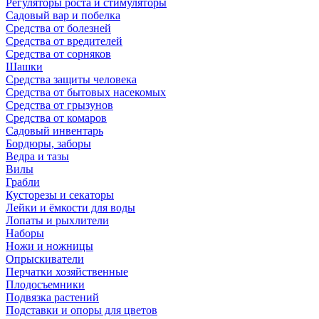
Регуляторы роста и стимуляторы
Садовый вар и побелка
Средства от болезней
Средства от вредителей
Средства от сорняков
Шашки
Средства защиты человека
Средства от бытовых насекомых
Средства от грызунов
Средства от комаров
Садовый инвентарь
Бордюры, заборы
Ведра и тазы
Вилы
Грабли
Кусторезы и секаторы
Лейки и ёмкости для воды
Лопаты и рыхлители
Наборы
Ножи и ножницы
Опрыскиватели
Перчатки хозяйственные
Плодосъемники
Подвязка растений
Подставки и опоры для цветов