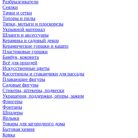
Разбрызгиватели
Сеялки
Тачки и сетки
Топоры и пилы
Тяпки, мотыги и плоскорезы
Укрывной материал
Шланги и аксессуары
Керамика и садовый декор
Керамические горшки и кашпо
Пластиковые горшки
Бамбук, коковита
Всё для орхидей
Искусственные цветы
Кассетницы и стаканчики для рассады
Плавающие фигуры
Садовые фигуры
Стикеры, штекеры, подвески
Украшения, поддержки, опоры, зажим
Флюгеры
Фонтаны
Шпалеры
Ярлыки
Товары для загородного дома
Бытовая химия
Ковка