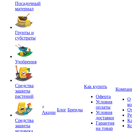
Посадочный
материал
Грунты и
субстраты
Удобрения
Средства
Как купить
Компан
защиты
растений
Оферта
О
Условия
к
оплаты
Блог
Бренды
О
Акции
Условия
Р
доставки
Средства
Ка
Гарантия
защиты
К
на товар
человека