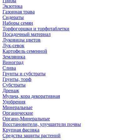
Грибы
Экзотика
Газонная трава
Сидераты
Наборы семян
Торфогоршки и торфотаблетки
Посадочный материал
Луковицы цветов
Лук-севок
Картофель семенной
Земляника
Виноград
Слива
Грунты и субстраты
Грунты, торф
Субстраты
Дренаж
Мульча, кора декоративная
Удобрения
Минеральные
Органические
Органо-Минеральные
Восстановители, улучшители почвы
Крупная фасовка
Средства защиты растений