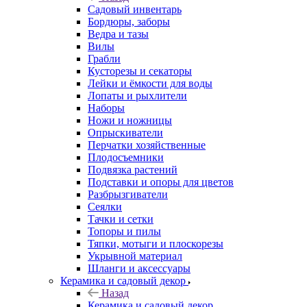
Садовый инвентарь
Бордюры, заборы
Ведра и тазы
Вилы
Грабли
Кусторезы и секаторы
Лейки и ёмкости для воды
Лопаты и рыхлители
Наборы
Ножи и ножницы
Опрыскиватели
Перчатки хозяйственные
Плодосъемники
Подвязка растений
Подставки и опоры для цветов
Разбрызгиватели
Сеялки
Тачки и сетки
Топоры и пилы
Тяпки, мотыги и плоскорезы
Укрывной материал
Шланги и аксессуары
Керамика и садовый декор
Назад
Керамика и садовый декор