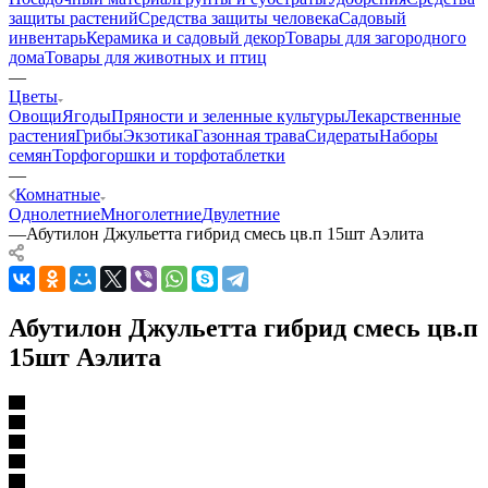
защиты растений
Средства защиты человека
Садовый
инвентарь
Керамика и садовый декор
Товары для загородного
дома
Товары для животных и птиц
—
Цветы
Овощи
Ягоды
Пряности и зеленные культуры
Лекарственные
растения
Грибы
Экзотика
Газонная трава
Сидераты
Наборы
семян
Торфогоршки и торфотаблетки
—
Комнатные
Однолетние
Многолетние
Двулетние
—
Абутилон Джульетта гибрид смесь цв.п 15шт Аэлита
Абутилон Джульетта гибрид смесь цв.п
15шт Аэлита