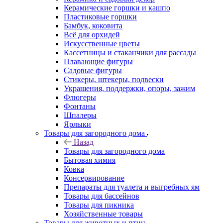
Керамические горшки и кашпо
Пластиковые горшки
Бамбук, коковита
Всё для орхидей
Искусственные цветы
Кассетницы и стаканчики для рассады
Плавающие фигуры
Садовые фигуры
Стикеры, штекеры, подвески
Украшения, поддержки, опоры, зажим
Флюгеры
Фонтаны
Шпалеры
Ярлыки
Товары для загородного дома
Назад
Товары для загородного дома
Бытовая химия
Ковка
Консервирование
Препараты для туалета и выгребных ям
Товары для бассейнов
Товары для пикника
Хозяйственные товары
Товары для животных и птиц