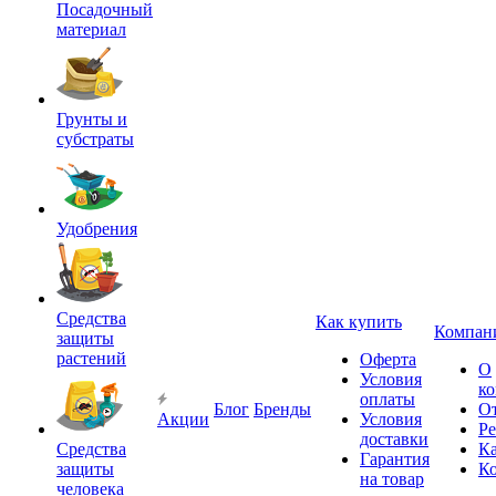
Посадочный
материал
Грунты и
субстраты
Удобрения
Средства
Как купить
Компан
защиты
растений
Оферта
О
Условия
к
оплаты
Блог
Бренды
О
Акции
Условия
Р
доставки
Средства
Ка
Гарантия
защиты
К
на товар
человека