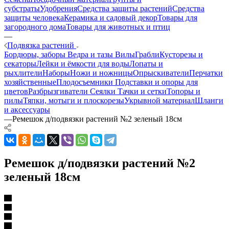
субстраты
Удобрения
Средства защиты растений
Средства
защиты человека
Керамика и садовый декор
Товары для
загородного дома
Товары для животных и птиц
—
Подвязка растений
Бордюры, заборы
Ведра и тазы
Вилы
Грабли
Кусторезы и
секаторы
Лейки и ёмкости для воды
Лопаты и
рыхлители
Наборы
Ножи и ножницы
Опрыскиватели
Перчатки
хозяйственные
Плодосъемники
Подставки и опоры для
цветов
Разбрызгиватели
Сеялки
Тачки и сетки
Топоры и
пилы
Тяпки, мотыги и плоскорезы
Укрывной материал
Шланги
и аксессуары
—
Ремешок д/подвязки растений №2 зеленый 18см
Ремешок д/подвязки растений №2
зеленый 18см