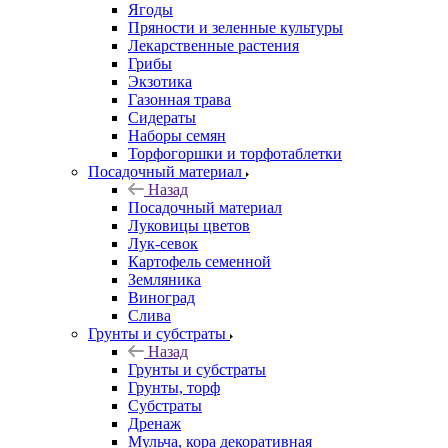
Ягоды
Пряности и зеленные культуры
Лекарственные растения
Грибы
Экзотика
Газонная трава
Сидераты
Наборы семян
Торфогоршки и торфотаблетки
Посадочный материал
Назад
Посадочный материал
Луковицы цветов
Лук-севок
Картофель семенной
Земляника
Виноград
Слива
Грунты и субстраты
Назад
Грунты и субстраты
Грунты, торф
Субстраты
Дренаж
Мульча, кора декоративная