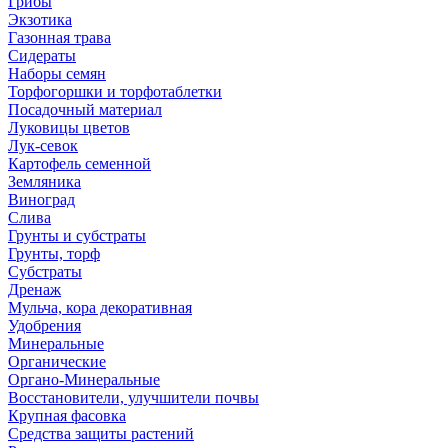
Грибы
Экзотика
Газонная трава
Сидераты
Наборы семян
Торфогоршки и торфотаблетки
Посадочный материал
Луковицы цветов
Лук-севок
Картофель семенной
Земляника
Виноград
Слива
Грунты и субстраты
Грунты, торф
Субстраты
Дренаж
Мульча, кора декоративная
Удобрения
Минеральные
Органические
Органо-Минеральные
Восстановители, улучшители почвы
Крупная фасовка
Средства защиты растений