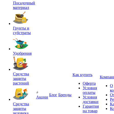
Посадочный
материал
Грунты и
субстраты
Удобрения
Средства
Как купить
Компан
защиты
растений
Оферта
О
Условия
к
оплаты
Блог
Бренды
О
Акции
Условия
Р
доставки
Средства
Ка
Гарантия
защиты
К
на товар
человека