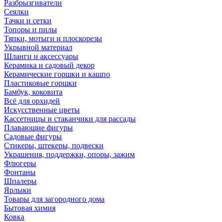
Разбрызгиватели
Сеялки
Тачки и сетки
Топоры и пилы
Тяпки, мотыги и плоскорезы
Укрывной материал
Шланги и аксессуары
Керамика и садовый декор
Керамические горшки и кашпо
Пластиковые горшки
Бамбук, коковита
Всё для орхидей
Искусственные цветы
Кассетницы и стаканчики для рассады
Плавающие фигуры
Садовые фигуры
Стикеры, штекеры, подвески
Украшения, поддержки, опоры, зажим
Флюгеры
Фонтаны
Шпалеры
Ярлыки
Товары для загородного дома
Бытовая химия
Ковка