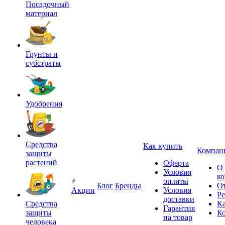
Посадочный
материал
Грунты и
субстраты
Удобрения
Средства
Как купить
Компан
защиты
растений
Оферта
О
Условия
к
оплаты
Блог
Бренды
О
Акции
Условия
Р
доставки
Средства
Ка
Гарантия
защиты
К
на товар
человека