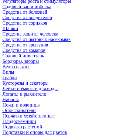
Регуляторы роста и стимуляторы
Садовый вар и побелка
Средства от болезней
Средства от вредителей
Средства от сорняков
Шашки
Средства защиты человека
Средства от бытовых насекомых
Средства от грызунов
Средства от комаров
Садовый инвентарь
Бордюры, заборы
Ведра и тазы
Вилы
Грабли
Кусторезы и секаторы
Лейки и ёмкости для воды
Лопаты и рыхлители
Наборы
Ножи и ножницы
Опрыскиватели
Перчатки хозяйственные
Плодосъемники
Подвязка растений
Подставки и опоры для цветов