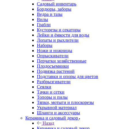
Садовый инвентарь
Бордюры, заборы
Ведра и тазы
Вилы
Грабли
Кусторезы и секаторы
Лейки и ёмкости для воды
Лопаты и рыхлители
Наборы
Ножи и ножницы
Опрыскиватели
Перчатки хозяйственные
Плодосъемники
Подвязка растений
Подставки и опоры для цветов
Разбрызгиватели
Сеялки
Тачки и сетки
Топоры и пилы
Тяпки, мотыги и плоскорезы
Укрывной материал
Шланги и аксессуары
Керамика и садовый декор
Назад
Керамика и садовый декор