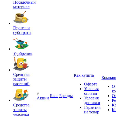
Посадочный
материал
Грунты и
субстраты
Удобрения
Средства
Как купить
Компан
защиты
растений
Оферта
О
Условия
к
оплаты
Блог
Бренды
О
Акции
Условия
Р
доставки
Средства
Ка
Гарантия
защиты
К
на товар
человека