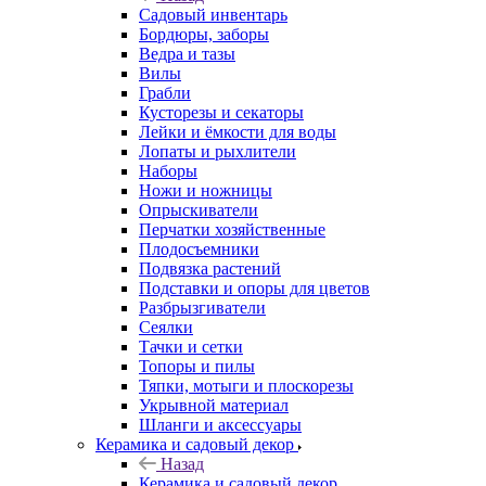
Садовый инвентарь
Бордюры, заборы
Ведра и тазы
Вилы
Грабли
Кусторезы и секаторы
Лейки и ёмкости для воды
Лопаты и рыхлители
Наборы
Ножи и ножницы
Опрыскиватели
Перчатки хозяйственные
Плодосъемники
Подвязка растений
Подставки и опоры для цветов
Разбрызгиватели
Сеялки
Тачки и сетки
Топоры и пилы
Тяпки, мотыги и плоскорезы
Укрывной материал
Шланги и аксессуары
Керамика и садовый декор
Назад
Керамика и садовый декор