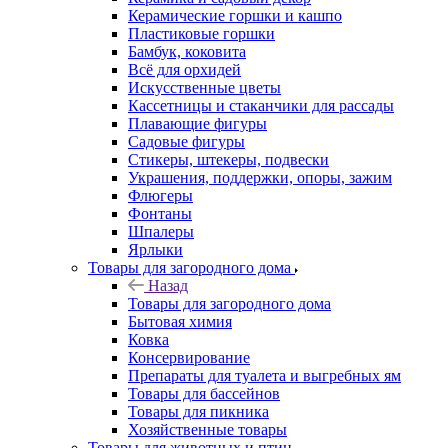
Керамические горшки и кашпо
Пластиковые горшки
Бамбук, коковита
Всё для орхидей
Искусственные цветы
Кассетницы и стаканчики для рассады
Плавающие фигуры
Садовые фигуры
Стикеры, штекеры, подвески
Украшения, поддержки, опоры, зажим
Флюгеры
Фонтаны
Шпалеры
Ярлыки
Товары для загородного дома
Назад
Товары для загородного дома
Бытовая химия
Ковка
Консервирование
Препараты для туалета и выгребных ям
Товары для бассейнов
Товары для пикника
Хозяйственные товары
Товары для животных и птиц