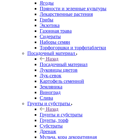
Ягоды
Пряности и зеленные культуры
Лекарственные растения
Грибы
Экзотика
Газонная трава
Сидераты
Наборы семян
Торфогоршки и торфотаблетки
Посадочный материал
Назад
Посадочный материал
Луковицы цветов
Лук-севок
Картофель семенной
Земляника
Виноград
Слива
Грунты и субстраты
Назад
Грунты и субстраты
Грунты, торф
Субстраты
Дренаж
Мульча, кора декоративная