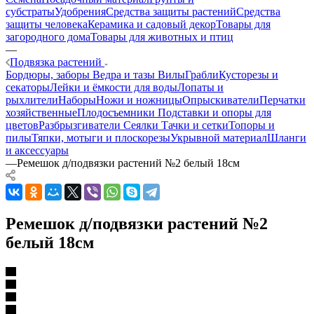
субстраты
Удобрения
Средства защиты растений
Средства
защиты человека
Керамика и садовый декор
Товары для
загородного дома
Товары для животных и птиц
—
Подвязка растений
Бордюры, заборы
Ведра и тазы
Вилы
Грабли
Кусторезы и
секаторы
Лейки и ёмкости для воды
Лопаты и
рыхлители
Наборы
Ножи и ножницы
Опрыскиватели
Перчатки
хозяйственные
Плодосъемники
Подставки и опоры для
цветов
Разбрызгиватели
Сеялки
Тачки и сетки
Топоры и
пилы
Тяпки, мотыги и плоскорезы
Укрывной материал
Шланги
и аксессуары
—
Ремешок д/подвязки растений №2 белый 18см
Ремешок д/подвязки растений №2
белый 18см