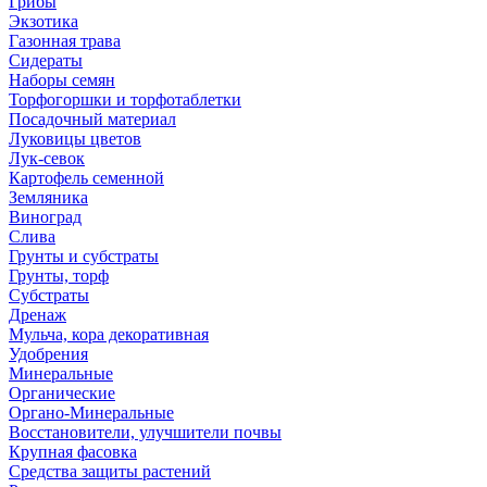
Грибы
Экзотика
Газонная трава
Сидераты
Наборы семян
Торфогоршки и торфотаблетки
Посадочный материал
Луковицы цветов
Лук-севок
Картофель семенной
Земляника
Виноград
Слива
Грунты и субстраты
Грунты, торф
Субстраты
Дренаж
Мульча, кора декоративная
Удобрения
Минеральные
Органические
Органо-Минеральные
Восстановители, улучшители почвы
Крупная фасовка
Средства защиты растений