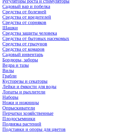
Регуляторы роста и стимуляторы
Садовый вар и побелка
Средства от болезней
Средства от вредителей
Средства от сорняков
Шашки
Средства защиты человека
Средства от бытовых насекомых
Средства от грызунов
Средства от комаров
Садовый инвентарь
Бордюры, заборы
Ведра и тазы
Вилы
Грабли
Кусторезы и секаторы
Лейки и ёмкости для воды
Лопаты и рыхлители
Наборы
Ножи и ножницы
Опрыскиватели
Перчатки хозяйственные
Плодосъемники
Подвязка растений
Подставки и опоры для цветов