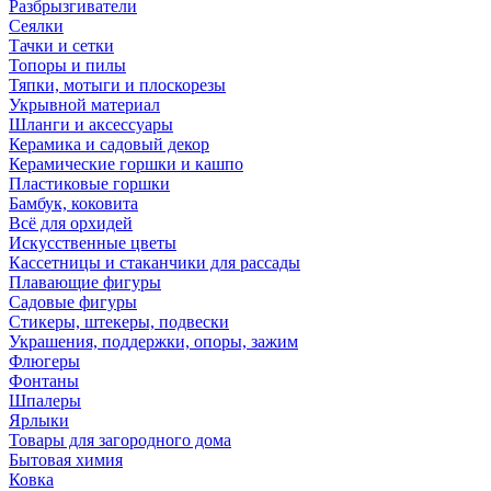
Разбрызгиватели
Сеялки
Тачки и сетки
Топоры и пилы
Тяпки, мотыги и плоскорезы
Укрывной материал
Шланги и аксессуары
Керамика и садовый декор
Керамические горшки и кашпо
Пластиковые горшки
Бамбук, коковита
Всё для орхидей
Искусственные цветы
Кассетницы и стаканчики для рассады
Плавающие фигуры
Садовые фигуры
Стикеры, штекеры, подвески
Украшения, поддержки, опоры, зажим
Флюгеры
Фонтаны
Шпалеры
Ярлыки
Товары для загородного дома
Бытовая химия
Ковка