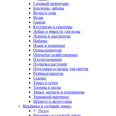
Садовый инвентарь
Бордюры, заборы
Ведра и тазы
Вилы
Грабли
Кусторезы и секаторы
Лейки и ёмкости для воды
Лопаты и рыхлители
Наборы
Ножи и ножницы
Опрыскиватели
Перчатки хозяйственные
Плодосъемники
Подвязка растений
Подставки и опоры для цветов
Разбрызгиватели
Сеялки
Тачки и сетки
Топоры и пилы
Тяпки, мотыги и плоскорезы
Укрывной материал
Шланги и аксессуары
Керамика и садовый декор
Назад
Керамика и садовый декор