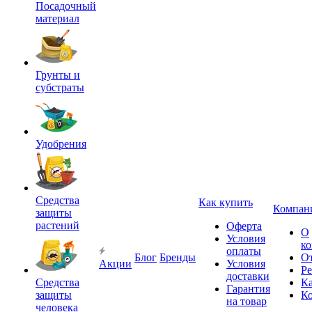
Посадочный
материал
Грунты и
субстраты
Удобрения
Средства
Как купить
Компан
защиты
растений
Оферта
О
Условия
к
оплаты
Блог
Бренды
О
Акции
Условия
Р
доставки
Средства
Ка
Гарантия
защиты
К
на товар
человека