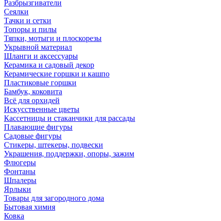
Разбрызгиватели
Сеялки
Тачки и сетки
Топоры и пилы
Тяпки, мотыги и плоскорезы
Укрывной материал
Шланги и аксессуары
Керамика и садовый декор
Керамические горшки и кашпо
Пластиковые горшки
Бамбук, коковита
Всё для орхидей
Искусственные цветы
Кассетницы и стаканчики для рассады
Плавающие фигуры
Садовые фигуры
Стикеры, штекеры, подвески
Украшения, поддержки, опоры, зажим
Флюгеры
Фонтаны
Шпалеры
Ярлыки
Товары для загородного дома
Бытовая химия
Ковка