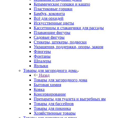
Керамические горшки и кашпо
Пластиковые горшки
Бамбук, коковита
Всё для орхидей
Искусственные цветы
Кассетницы и стаканчики для рассады
Плавающие фигуры
Садовые фигуры
Стикеры, штекеры, подвески
Украшения, поддержки, опоры, зажим
Флюгеры
Фонтаны
Шпалеры
Ярлыки
Товары для загородного дома
Назад
Товары для загородного дома
Бытовая химия
Ковка
Консервирование
Препараты для туалета и выгребных ям
Товары для бассейнов
Товары для пикника
Хозяйственные товары
Товары для животных и птиц