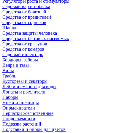
Регуляторы роста и стимуляторы
Садовый вар и побелка
Средства от болезней
Средства от вредителей
Средства от сорняков
Шашки
Средства защиты человека
Средства от бытовых насекомых
Средства от грызунов
Средства от комаров
Садовый инвентарь
Бордюры, заборы
Ведра и тазы
Вилы
Грабли
Кусторезы и секаторы
Лейки и ёмкости для воды
Лопаты и рыхлители
Наборы
Ножи и ножницы
Опрыскиватели
Перчатки хозяйственные
Плодосъемники
Подвязка растений
Подставки и опоры для цветов