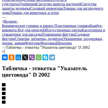
субстраты
Удобрения
Средства защиты растений
Средства
защиты человека
Садовый инвентарь
Товары для загородного
дома
Товары для животных и птиц
—
Ярлыки
Керамические горшки и кашпо
Пластиковые горшки
Бамбук,
коковита
Всё для орхидей
Искусственные цветы
Кассетницы и
стаканчики для рассады
Плавающие фигуры
Садовые
фигуры
Стикеры, штекеры, подвески
Украшения, поддержки,
опоры, зажим
Флюгеры
Фонтаны
Шпалеры
—
Табличка - этикетка "Указатель цветовода" D 2002
Табличка - этикетка "Указатель
цветовода" D 2002