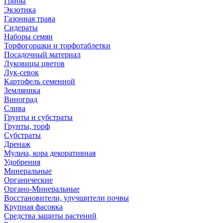
Грибы
Экзотика
Газонная трава
Сидераты
Наборы семян
Торфогоршки и торфотаблетки
Посадочный материал
Луковицы цветов
Лук-севок
Картофель семенной
Земляника
Виноград
Слива
Грунты и субстраты
Грунты, торф
Субстраты
Дренаж
Мульча, кора декоративная
Удобрения
Минеральные
Органические
Органо-Минеральные
Восстановители, улучшители почвы
Крупная фасовка
Средства защиты растений