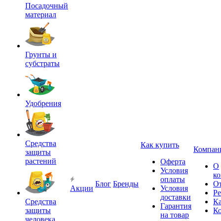
Посадочный
материал
Грунты и
субстраты
Удобрения
Средства
Как купить
Компан
защиты
растений
Оферта
О
Условия
к
оплаты
Блог
Бренды
О
Акции
Условия
Р
доставки
Средства
Ка
Гарантия
защиты
К
на товар
человека