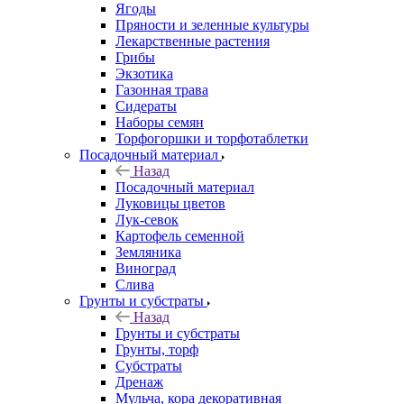
Ягоды
Пряности и зеленные культуры
Лекарственные растения
Грибы
Экзотика
Газонная трава
Сидераты
Наборы семян
Торфогоршки и торфотаблетки
Посадочный материал
Назад
Посадочный материал
Луковицы цветов
Лук-севок
Картофель семенной
Земляника
Виноград
Слива
Грунты и субстраты
Назад
Грунты и субстраты
Грунты, торф
Субстраты
Дренаж
Мульча, кора декоративная