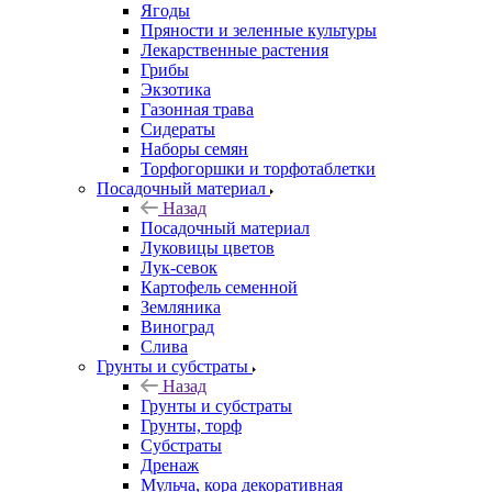
Ягоды
Пряности и зеленные культуры
Лекарственные растения
Грибы
Экзотика
Газонная трава
Сидераты
Наборы семян
Торфогоршки и торфотаблетки
Посадочный материал
Назад
Посадочный материал
Луковицы цветов
Лук-севок
Картофель семенной
Земляника
Виноград
Слива
Грунты и субстраты
Назад
Грунты и субстраты
Грунты, торф
Субстраты
Дренаж
Мульча, кора декоративная