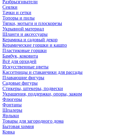
Разбрызгиватели
Сеялки
Тачки и сетки
Топоры и пилы
Тяпки, мотыги и плоскорезы
Укрывной материал
Шланги и аксессуары
Керамика и садовый декор
Керамические горшки и кашпо
Пластиковые горшки
Бамбук, коковита
Всё для орхидей
Искусственные цветы
Кассетницы и стаканчики для рассады
Плавающие фигуры
Садовые фигуры
Стикеры, штекеры, подвески
Украшения, поддержки, опоры, зажим
Флюгеры
Фонтаны
Шпалеры
Ярлыки
Товары для загородного дома
Бытовая химия
Ковка