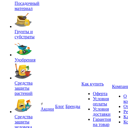
Посадочный
материал
Грунты и
субстраты
Удобрения
Средства
Как купить
Компан
защиты
растений
Оферта
О
Условия
к
оплаты
Блог
Бренды
О
Акции
Условия
Р
доставки
Средства
Ка
Гарантия
защиты
К
на товар
человека