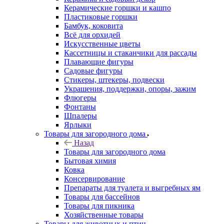
Керамические горшки и кашпо
Пластиковые горшки
Бамбук, коковита
Всё для орхидей
Искусственные цветы
Кассетницы и стаканчики для рассады
Плавающие фигуры
Садовые фигуры
Стикеры, штекеры, подвески
Украшения, поддержки, опоры, зажим
Флюгеры
Фонтаны
Шпалеры
Ярлыки
Товары для загородного дома
Назад
Товары для загородного дома
Бытовая химия
Ковка
Консервирование
Препараты для туалета и выгребных ям
Товары для бассейнов
Товары для пикника
Хозяйственные товары
Товары для животных и птиц