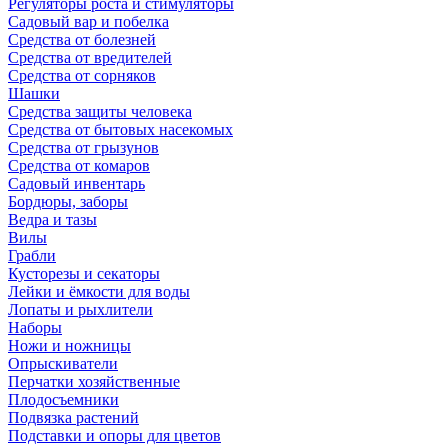
Регуляторы роста и стимуляторы
Садовый вар и побелка
Средства от болезней
Средства от вредителей
Средства от сорняков
Шашки
Средства защиты человека
Средства от бытовых насекомых
Средства от грызунов
Средства от комаров
Садовый инвентарь
Бордюры, заборы
Ведра и тазы
Вилы
Грабли
Кусторезы и секаторы
Лейки и ёмкости для воды
Лопаты и рыхлители
Наборы
Ножи и ножницы
Опрыскиватели
Перчатки хозяйственные
Плодосъемники
Подвязка растений
Подставки и опоры для цветов