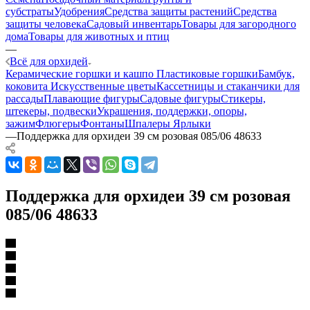
субстраты
Удобрения
Средства защиты растений
Средства
защиты человека
Садовый инвентарь
Товары для загородного
дома
Товары для животных и птиц
—
Всё для орхидей
Керамические горшки и кашпо
Пластиковые горшки
Бамбук,
коковита
Искусственные цветы
Кассетницы и стаканчики для
рассады
Плавающие фигуры
Садовые фигуры
Стикеры,
штекеры, подвески
Украшения, поддержки, опоры,
зажим
Флюгеры
Фонтаны
Шпалеры
Ярлыки
—
Поддержка для орхидеи 39 см розовая 085/06 48633
Поддержка для орхидеи 39 см розовая
085/06 48633