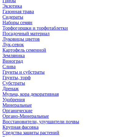
Грибы
Экзотика
Газонная трава
Сидераты
Наборы семян
Торфогоршки и торфотаблетки
Посадочный материал
Луковицы цветов
Лук-севок
Картофель семенной
Земляника
Виноград
Слива
Грунты и субстраты
Грунты, торф
Субстраты
Дренаж
Мульча, кора декоративная
Удобрения
Минеральные
Органические
Органо-Минеральные
Восстановители, улучшители почвы
Крупная фасовка
Средства защиты растений