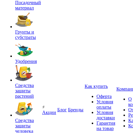
Посадочный
материал
Грунты и
субстраты
Удобрения
Средства
Как купить
Компан
защиты
растений
Оферта
О
Условия
к
оплаты
Блог
Бренды
О
Акции
Условия
Р
доставки
Средства
Ка
Гарантия
защиты
К
на товар
человека