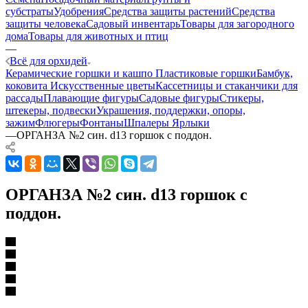
субстраты
Удобрения
Средства защиты растений
Средства
защиты человека
Садовый инвентарь
Товары для загородного
дома
Товары для животных и птиц
—
Всё для орхидей
Керамические горшки и кашпо
Пластиковые горшки
Бамбук,
коковита
Искусственные цветы
Кассетницы и стаканчики для
рассады
Плавающие фигуры
Садовые фигуры
Стикеры,
штекеры, подвески
Украшения, поддержки, опоры,
зажим
Флюгеры
Фонтаны
Шпалеры
Ярлыки
—
ОРГАНЗА №2 син. d13 горшок с поддон.
ОРГАНЗА №2 син. d13 горшок с
поддон.