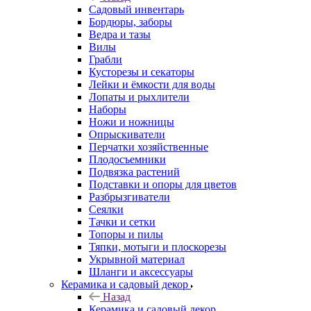
Садовый инвентарь
Бордюры, заборы
Ведра и тазы
Вилы
Грабли
Кусторезы и секаторы
Лейки и ёмкости для воды
Лопаты и рыхлители
Наборы
Ножи и ножницы
Опрыскиватели
Перчатки хозяйственные
Плодосъемники
Подвязка растений
Подставки и опоры для цветов
Разбрызгиватели
Сеялки
Тачки и сетки
Топоры и пилы
Тяпки, мотыги и плоскорезы
Укрывной материал
Шланги и аксессуары
Керамика и садовый декор
Назад
Керамика и садовый декор