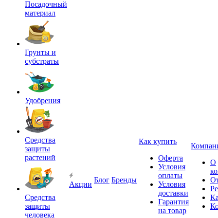
Посадочный
материал
Грунты и
субстраты
Удобрения
Средства
Как купить
Компан
защиты
растений
Оферта
О
Условия
к
оплаты
Блог
Бренды
О
Акции
Условия
Р
доставки
Средства
Ка
Гарантия
защиты
К
на товар
человека