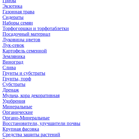
Грибы
Экзотика
Газонная трава
Сидераты
Наборы семян
Торфогоршки и торфотаблетки
Посадочный материал
Луковицы цветов
Лук-севок
Картофель семенной
Земляника
Виноград
Слива
Грунты и субстраты
Грунты, торф
Субстраты
Дренаж
Мульча, кора декоративная
Удобрения
Минеральные
Органические
Органо-Минеральные
Восстановители, улучшители почвы
Крупная фасовка
Средства защиты растений