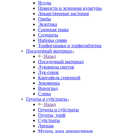
Ягоды
Пряности и зеленные культуры
Лекарственные растения
Грибы
Экзотика
Газонная трава
Сидераты
Наборы семян
Торфогоршки и торфотаблетки
Посадочный материал
Назад
Посадочный материал
Луковицы цветов
Лук-севок
Картофель семенной
Земляника
Виноград
Слива
Грунты и субстраты
Назад
Грунты и субстраты
Грунты, торф
Субстраты
Дренаж
Мульча, кора декоративная