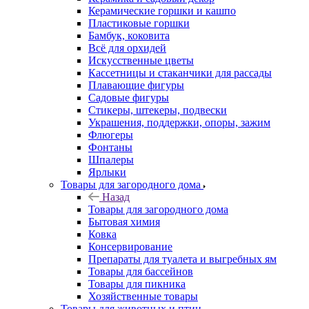
Керамические горшки и кашпо
Пластиковые горшки
Бамбук, коковита
Всё для орхидей
Искусственные цветы
Кассетницы и стаканчики для рассады
Плавающие фигуры
Садовые фигуры
Стикеры, штекеры, подвески
Украшения, поддержки, опоры, зажим
Флюгеры
Фонтаны
Шпалеры
Ярлыки
Товары для загородного дома
Назад
Товары для загородного дома
Бытовая химия
Ковка
Консервирование
Препараты для туалета и выгребных ям
Товары для бассейнов
Товары для пикника
Хозяйственные товары
Товары для животных и птиц