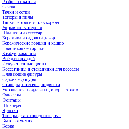
Разбрызгиватели
Сеялки
Тачки и сетки
Топоры и пилы
Тяпки, мотыги и плоскорезы
Укрывной материал
Шланги и аксессуары
Керамика и садовый декор
Керамические горшки и кашпо
Пластиковые горшки
Бамбук, коковита
Всё для орхидей
Искусственные цветы
Кассетницы и стаканчики для рассады
Плавающие фигуры
Садовые фигуры
Стикеры, штекеры, подвески
Украшения, поддержки, опоры, зажим
Флюгеры
Фонтаны
Шпалеры
Ярлыки
Товары для загородного дома
Бытовая химия
Ковка