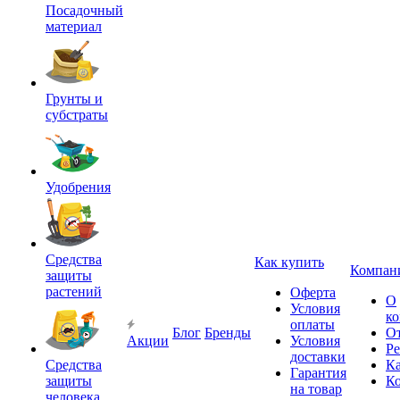
Посадочный
материал
Грунты и
субстраты
Удобрения
Средства
Как купить
Компан
защиты
растений
Оферта
О
Условия
к
оплаты
Блог
Бренды
О
Акции
Условия
Р
доставки
Средства
Ка
Гарантия
защиты
К
на товар
человека