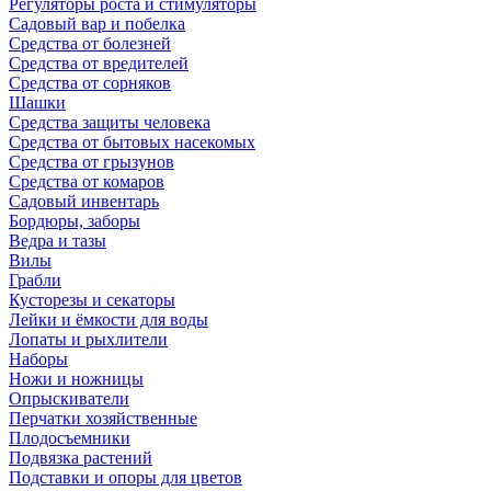
Регуляторы роста и стимуляторы
Садовый вар и побелка
Средства от болезней
Средства от вредителей
Средства от сорняков
Шашки
Средства защиты человека
Средства от бытовых насекомых
Средства от грызунов
Средства от комаров
Садовый инвентарь
Бордюры, заборы
Ведра и тазы
Вилы
Грабли
Кусторезы и секаторы
Лейки и ёмкости для воды
Лопаты и рыхлители
Наборы
Ножи и ножницы
Опрыскиватели
Перчатки хозяйственные
Плодосъемники
Подвязка растений
Подставки и опоры для цветов