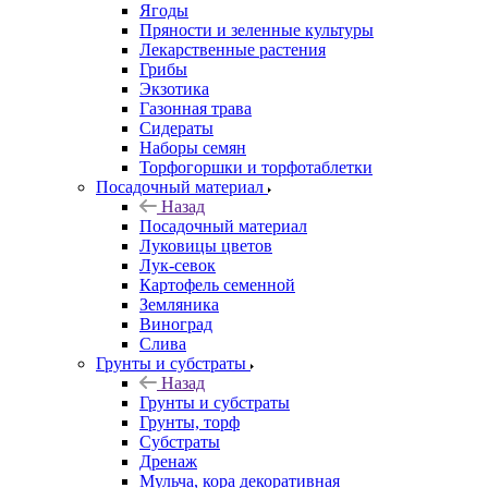
Ягоды
Пряности и зеленные культуры
Лекарственные растения
Грибы
Экзотика
Газонная трава
Сидераты
Наборы семян
Торфогоршки и торфотаблетки
Посадочный материал
Назад
Посадочный материал
Луковицы цветов
Лук-севок
Картофель семенной
Земляника
Виноград
Слива
Грунты и субстраты
Назад
Грунты и субстраты
Грунты, торф
Субстраты
Дренаж
Мульча, кора декоративная