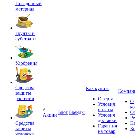
Посадочный
материал
Грунты и
субстраты
Удобрения
Средства
Как купить
Компан
защиты
растений
Оферта
О
Условия
к
оплаты
Блог
Бренды
О
Акции
Условия
Р
доставки
Средства
Ка
Гарантия
защиты
К
на товар
человека