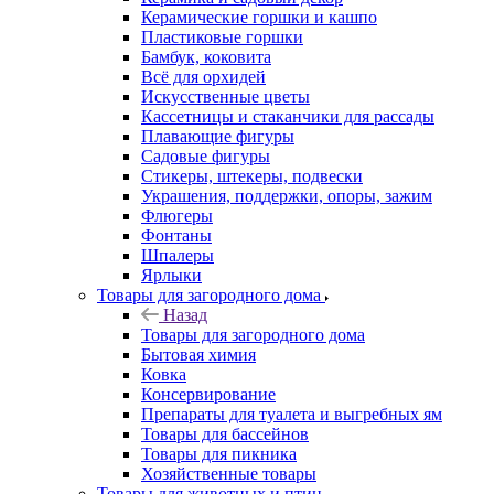
Керамические горшки и кашпо
Пластиковые горшки
Бамбук, коковита
Всё для орхидей
Искусственные цветы
Кассетницы и стаканчики для рассады
Плавающие фигуры
Садовые фигуры
Стикеры, штекеры, подвески
Украшения, поддержки, опоры, зажим
Флюгеры
Фонтаны
Шпалеры
Ярлыки
Товары для загородного дома
Назад
Товары для загородного дома
Бытовая химия
Ковка
Консервирование
Препараты для туалета и выгребных ям
Товары для бассейнов
Товары для пикника
Хозяйственные товары
Товары для животных и птиц