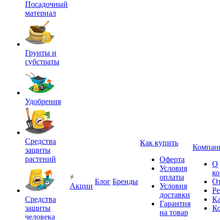
Посадочный
материал
Грунты и
субстраты
Удобрения
Средства
Как купить
Компан
защиты
растений
Оферта
О
Условия
к
оплаты
Блог
Бренды
О
Акции
Условия
Р
доставки
Средства
Ка
Гарантия
защиты
К
на товар
человека