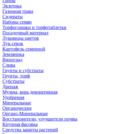
Грибы
Экзотика
Газонная трава
Сидераты
Наборы семян
Торфогоршки и торфотаблетки
Посадочный материал
Луковицы цветов
Лук-севок
Картофель семенной
Земляника
Виноград
Слива
Грунты и субстраты
Грунты, торф
Субстраты
Дренаж
Мульча, кора декоративная
Удобрения
Минеральные
Органические
Органо-Минеральные
Восстановители, улучшители почвы
Крупная фасовка
Средства защиты растений