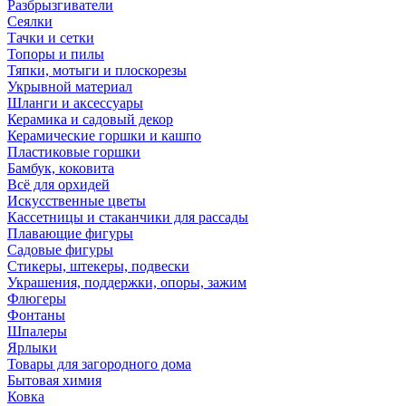
Разбрызгиватели
Сеялки
Тачки и сетки
Топоры и пилы
Тяпки, мотыги и плоскорезы
Укрывной материал
Шланги и аксессуары
Керамика и садовый декор
Керамические горшки и кашпо
Пластиковые горшки
Бамбук, коковита
Всё для орхидей
Искусственные цветы
Кассетницы и стаканчики для рассады
Плавающие фигуры
Садовые фигуры
Стикеры, штекеры, подвески
Украшения, поддержки, опоры, зажим
Флюгеры
Фонтаны
Шпалеры
Ярлыки
Товары для загородного дома
Бытовая химия
Ковка