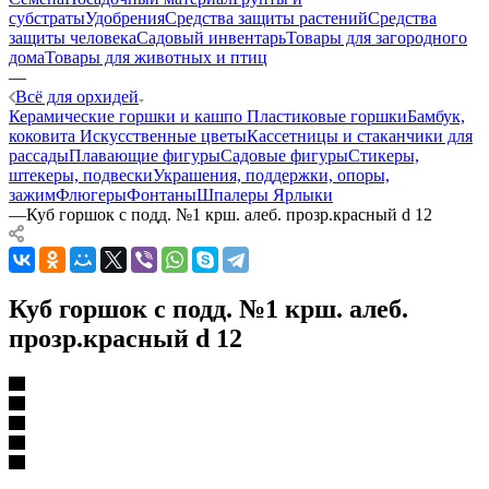
субстраты
Удобрения
Средства защиты растений
Средства
защиты человека
Садовый инвентарь
Товары для загородного
дома
Товары для животных и птиц
—
Всё для орхидей
Керамические горшки и кашпо
Пластиковые горшки
Бамбук,
коковита
Искусственные цветы
Кассетницы и стаканчики для
рассады
Плавающие фигуры
Садовые фигуры
Стикеры,
штекеры, подвески
Украшения, поддержки, опоры,
зажим
Флюгеры
Фонтаны
Шпалеры
Ярлыки
—
Куб горшок с подд. №1 крш. алеб. прозр.красный d 12
Куб горшок с подд. №1 крш. алеб.
прозр.красный d 12