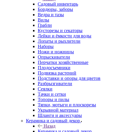
Садовый инвентарь
Бордюры, заборы
Ведра и тазы
Вилы
Грабли
Кусторезы и секаторы
Лейки и ёмкости для воды
Лопаты и рыхлители
Наборы
Ножи и ножницы
Опрыскиватели
Перчатки хозяйственные
Плодосъемники
Подвязка растений
Подставки и опоры для цветов
Разбрызгиватели
Сеялки
Тачки и сетки
Топоры и пилы
Тяпки, мотыги и плоскорезы
Укрывной материал
Шланги и аксессуары
Керамика и садовый декор
Назад
Керамика и садовый декор