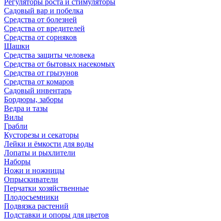
Регуляторы роста и стимуляторы
Садовый вар и побелка
Средства от болезней
Средства от вредителей
Средства от сорняков
Шашки
Средства защиты человека
Средства от бытовых насекомых
Средства от грызунов
Средства от комаров
Садовый инвентарь
Бордюры, заборы
Ведра и тазы
Вилы
Грабли
Кусторезы и секаторы
Лейки и ёмкости для воды
Лопаты и рыхлители
Наборы
Ножи и ножницы
Опрыскиватели
Перчатки хозяйственные
Плодосъемники
Подвязка растений
Подставки и опоры для цветов