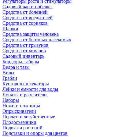
Регуляторы роста и стимуляторы
Садовый вар и побелка
Средства от болезней
Средства от вредителей
Средства от сорняков
Шашки
Средства защиты человека
Средства от бытовых насекомых
Средства от грызунов
Средства от комаров
Садовый инвентарь
Бордюры, заборы
Ведра и тазы
Вилы
Грабли
Кусторезы и секаторы
Лейки и ёмкости для воды
Лопаты и рыхлители
Наборы
Ножи и ножницы
Опрыскиватели
Перчатки хозяйственные
Плодосъемники
Подвязка растений
Подставки и опоры для цветов