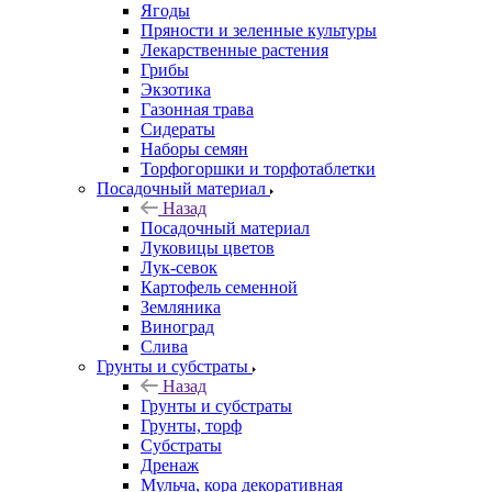
Ягоды
Пряности и зеленные культуры
Лекарственные растения
Грибы
Экзотика
Газонная трава
Сидераты
Наборы семян
Торфогоршки и торфотаблетки
Посадочный материал
Назад
Посадочный материал
Луковицы цветов
Лук-севок
Картофель семенной
Земляника
Виноград
Слива
Грунты и субстраты
Назад
Грунты и субстраты
Грунты, торф
Субстраты
Дренаж
Мульча, кора декоративная