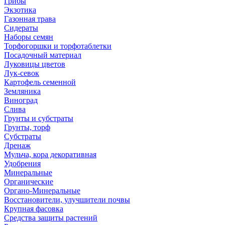
Грибы
Экзотика
Газонная трава
Сидераты
Наборы семян
Торфогоршки и торфотаблетки
Посадочный материал
Луковицы цветов
Лук-севок
Картофель семенной
Земляника
Виноград
Слива
Грунты и субстраты
Грунты, торф
Субстраты
Дренаж
Мульча, кора декоративная
Удобрения
Минеральные
Органические
Органо-Минеральные
Восстановители, улучшители почвы
Крупная фасовка
Средства защиты растений