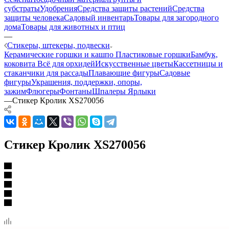
субстраты
Удобрения
Средства защиты растений
Средства
защиты человека
Садовый инвентарь
Товары для загородного
дома
Товары для животных и птиц
—
Стикеры, штекеры, подвески
Керамические горшки и кашпо
Пластиковые горшки
Бамбук,
коковита
Всё для орхидей
Искусственные цветы
Кассетницы и
стаканчики для рассады
Плавающие фигуры
Садовые
фигуры
Украшения, поддержки, опоры,
зажим
Флюгеры
Фонтаны
Шпалеры
Ярлыки
—
Стикер Кролик XS270056
Стикер Кролик XS270056