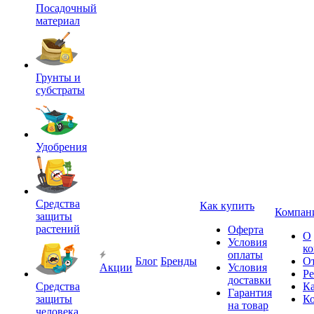
Посадочный
материал
Грунты и
субстраты
Удобрения
Средства
Как купить
Компан
защиты
растений
Оферта
О
Условия
к
оплаты
Блог
Бренды
О
Акции
Условия
Р
доставки
Средства
Ка
Гарантия
защиты
К
на товар
человека