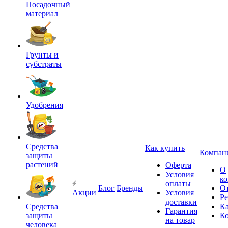
Посадочный
материал
Грунты и
субстраты
Удобрения
Средства
Как купить
Компан
защиты
растений
Оферта
О
Условия
к
оплаты
Блог
Бренды
О
Акции
Условия
Р
доставки
Средства
Ка
Гарантия
защиты
К
на товар
человека