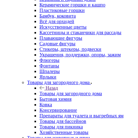
Керамические горшки и кашпо
Пластиковые горшки
Бамбук, коковита
Всё для орхидей
Искусственные цветы
Кассетницы и стаканчики для рассады
Плавающие фигуры
Садовые фигуры
Стикеры, штекеры, подвески
Украшения, поддержки, опоры, зажим
Флюгеры
Фонтаны
Шпалеры
Ярлыки
Товары для загородного дома
Назад
Товары для загородного дома
Бытовая химия
Ковка
Консервирование
Препараты для туалета и выгребных ям
Товары для бассейнов
Товары для пикника
Хозяйственные товары
Товары для животных и птиц