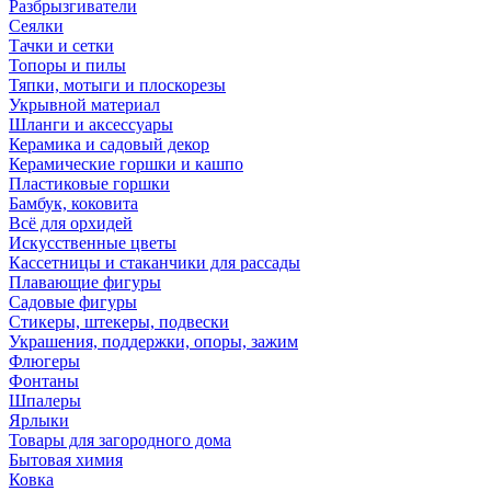
Разбрызгиватели
Сеялки
Тачки и сетки
Топоры и пилы
Тяпки, мотыги и плоскорезы
Укрывной материал
Шланги и аксессуары
Керамика и садовый декор
Керамические горшки и кашпо
Пластиковые горшки
Бамбук, коковита
Всё для орхидей
Искусственные цветы
Кассетницы и стаканчики для рассады
Плавающие фигуры
Садовые фигуры
Стикеры, штекеры, подвески
Украшения, поддержки, опоры, зажим
Флюгеры
Фонтаны
Шпалеры
Ярлыки
Товары для загородного дома
Бытовая химия
Ковка