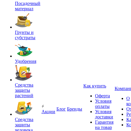
Посадочный
материал
Грунты и
субстраты
Удобрения
Средства
Как купить
Компан
защиты
растений
Оферта
О
Условия
к
оплаты
Блог
Бренды
О
Акции
Условия
Р
доставки
Средства
Ка
Гарантия
защиты
К
на товар
человека