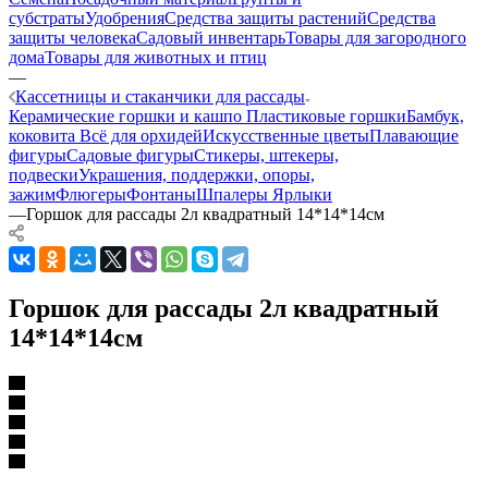
субстраты
Удобрения
Средства защиты растений
Средства
защиты человека
Садовый инвентарь
Товары для загородного
дома
Товары для животных и птиц
—
Кассетницы и стаканчики для рассады
Керамические горшки и кашпо
Пластиковые горшки
Бамбук,
коковита
Всё для орхидей
Искусственные цветы
Плавающие
фигуры
Садовые фигуры
Стикеры, штекеры,
подвески
Украшения, поддержки, опоры,
зажим
Флюгеры
Фонтаны
Шпалеры
Ярлыки
—
Горшок для рассады 2л квадратный 14*14*14см
Горшок для рассады 2л квадратный
14*14*14см