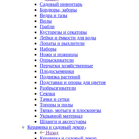
Садовый инвентарь
Бордюры, заборы
Ведра и тазы
Вилы
Грабли
Кусторезы и секаторы
Лейки и ёмкости для воды
Лопаты и рыхлители
Наборы
Ножи и ножницы
Опрыскиватели
Перчатки хозяйственные
Плодосъемники
Подвязка растений
Подставки и опоры для цветов
Разбрызгиватели
Сеялки
Тачки и сетки
Топоры и пилы
Тяпки, мотыги и плоскорезы
Укрывной материал
Шланги и аксессуары
Керамика и садовый декор
Назад
Керамика и садовый декор