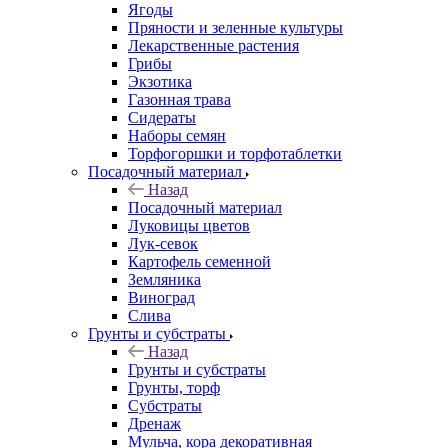
Ягоды
Пряности и зеленные культуры
Лекарственные растения
Грибы
Экзотика
Газонная трава
Сидераты
Наборы семян
Торфогоршки и торфотаблетки
Посадочный материал
Назад
Посадочный материал
Луковицы цветов
Лук-севок
Картофель семенной
Земляника
Виноград
Слива
Грунты и субстраты
Назад
Грунты и субстраты
Грунты, торф
Субстраты
Дренаж
Мульча, кора декоративная