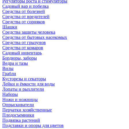
Регуляторы роста и стимуляторы
Садовый вар и побелка
Средства от болезней
Средства от вредителей
Средства от сорняков
Шашки
Средства защиты человека
Средства от бытовых насекомых
Средства от грызунов
Средства от комаров
Садовый инвентарь
Бордюры, заборы
Ведра и тазы
Вилы
Грабли
Кусторезы и секаторы
Лейки и ёмкости для воды
Лопаты и рыхлители
Наборы
Ножи и ножницы
Опрыскиватели
Перчатки хозяйственные
Плодосъемники
Подвязка растений
Подставки и опоры для цветов