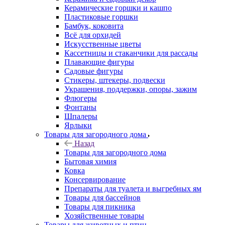
Керамические горшки и кашпо
Пластиковые горшки
Бамбук, коковита
Всё для орхидей
Искусственные цветы
Кассетницы и стаканчики для рассады
Плавающие фигуры
Садовые фигуры
Стикеры, штекеры, подвески
Украшения, поддержки, опоры, зажим
Флюгеры
Фонтаны
Шпалеры
Ярлыки
Товары для загородного дома
Назад
Товары для загородного дома
Бытовая химия
Ковка
Консервирование
Препараты для туалета и выгребных ям
Товары для бассейнов
Товары для пикника
Хозяйственные товары
Товары для животных и птиц