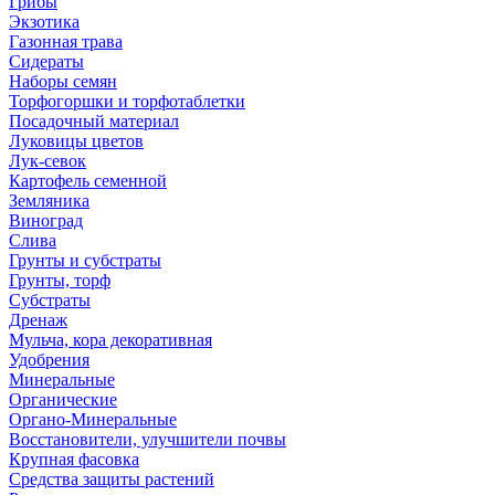
Грибы
Экзотика
Газонная трава
Сидераты
Наборы семян
Торфогоршки и торфотаблетки
Посадочный материал
Луковицы цветов
Лук-севок
Картофель семенной
Земляника
Виноград
Слива
Грунты и субстраты
Грунты, торф
Субстраты
Дренаж
Мульча, кора декоративная
Удобрения
Минеральные
Органические
Органо-Минеральные
Восстановители, улучшители почвы
Крупная фасовка
Средства защиты растений