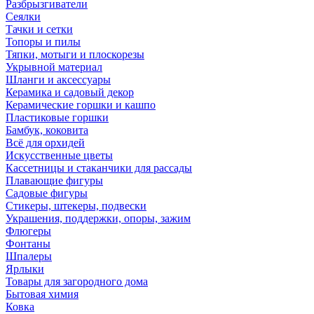
Разбрызгиватели
Сеялки
Тачки и сетки
Топоры и пилы
Тяпки, мотыги и плоскорезы
Укрывной материал
Шланги и аксессуары
Керамика и садовый декор
Керамические горшки и кашпо
Пластиковые горшки
Бамбук, коковита
Всё для орхидей
Искусственные цветы
Кассетницы и стаканчики для рассады
Плавающие фигуры
Садовые фигуры
Стикеры, штекеры, подвески
Украшения, поддержки, опоры, зажим
Флюгеры
Фонтаны
Шпалеры
Ярлыки
Товары для загородного дома
Бытовая химия
Ковка