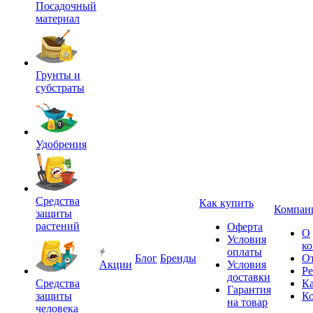
Посадочный
материал
Грунты и
субстраты
Удобрения
Средства
Как купить
Компан
защиты
растений
Оферта
О
Условия
к
оплаты
Блог
Бренды
О
Акции
Условия
Р
доставки
Средства
Ка
Гарантия
защиты
К
на товар
человека