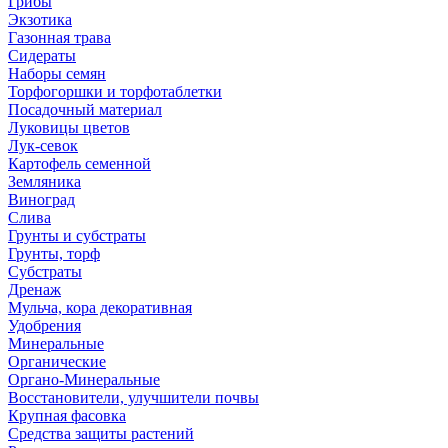
Грибы
Экзотика
Газонная трава
Сидераты
Наборы семян
Торфогоршки и торфотаблетки
Посадочный материал
Луковицы цветов
Лук-севок
Картофель семенной
Земляника
Виноград
Слива
Грунты и субстраты
Грунты, торф
Субстраты
Дренаж
Мульча, кора декоративная
Удобрения
Минеральные
Органические
Органо-Минеральные
Восстановители, улучшители почвы
Крупная фасовка
Средства защиты растений