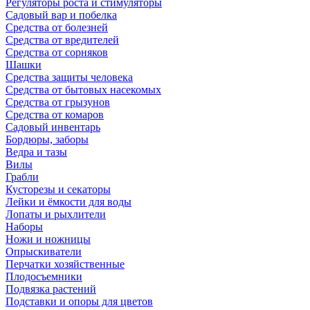
Регуляторы роста и стимуляторы
Садовый вар и побелка
Средства от болезней
Средства от вредителей
Средства от сорняков
Шашки
Средства защиты человека
Средства от бытовых насекомых
Средства от грызунов
Средства от комаров
Садовый инвентарь
Бордюры, заборы
Ведра и тазы
Вилы
Грабли
Кусторезы и секаторы
Лейки и ёмкости для воды
Лопаты и рыхлители
Наборы
Ножи и ножницы
Опрыскиватели
Перчатки хозяйственные
Плодосъемники
Подвязка растений
Подставки и опоры для цветов