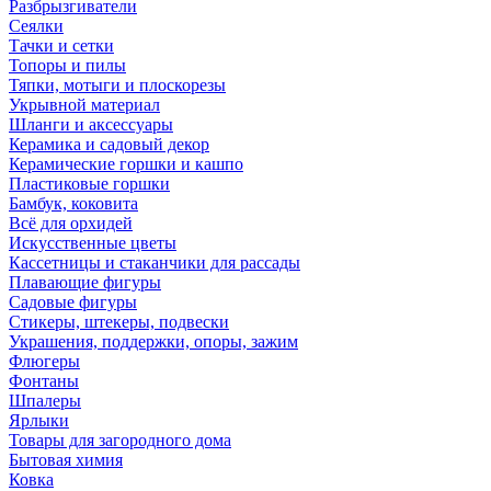
Разбрызгиватели
Сеялки
Тачки и сетки
Топоры и пилы
Тяпки, мотыги и плоскорезы
Укрывной материал
Шланги и аксессуары
Керамика и садовый декор
Керамические горшки и кашпо
Пластиковые горшки
Бамбук, коковита
Всё для орхидей
Искусственные цветы
Кассетницы и стаканчики для рассады
Плавающие фигуры
Садовые фигуры
Стикеры, штекеры, подвески
Украшения, поддержки, опоры, зажим
Флюгеры
Фонтаны
Шпалеры
Ярлыки
Товары для загородного дома
Бытовая химия
Ковка