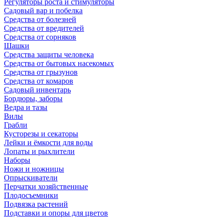
Регуляторы роста и стимуляторы
Садовый вар и побелка
Средства от болезней
Средства от вредителей
Средства от сорняков
Шашки
Средства защиты человека
Средства от бытовых насекомых
Средства от грызунов
Средства от комаров
Садовый инвентарь
Бордюры, заборы
Ведра и тазы
Вилы
Грабли
Кусторезы и секаторы
Лейки и ёмкости для воды
Лопаты и рыхлители
Наборы
Ножи и ножницы
Опрыскиватели
Перчатки хозяйственные
Плодосъемники
Подвязка растений
Подставки и опоры для цветов