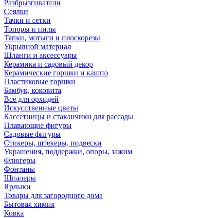
Разбрызгиватели
Сеялки
Тачки и сетки
Топоры и пилы
Тяпки, мотыги и плоскорезы
Укрывной материал
Шланги и аксессуары
Керамика и садовый декор
Керамические горшки и кашпо
Пластиковые горшки
Бамбук, коковита
Всё для орхидей
Искусственные цветы
Кассетницы и стаканчики для рассады
Плавающие фигуры
Садовые фигуры
Стикеры, штекеры, подвески
Украшения, поддержки, опоры, зажим
Флюгеры
Фонтаны
Шпалеры
Ярлыки
Товары для загородного дома
Бытовая химия
Ковка