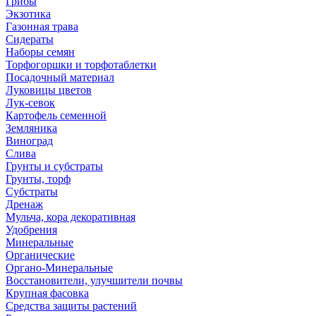
Грибы
Экзотика
Газонная трава
Сидераты
Наборы семян
Торфогоршки и торфотаблетки
Посадочный материал
Луковицы цветов
Лук-севок
Картофель семенной
Земляника
Виноград
Слива
Грунты и субстраты
Грунты, торф
Субстраты
Дренаж
Мульча, кора декоративная
Удобрения
Минеральные
Органические
Органо-Минеральные
Восстановители, улучшители почвы
Крупная фасовка
Средства защиты растений