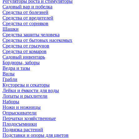
Регуляторы роста и стимуляторы
Садовый вар и побелка
Средства от болезней
Средства от вредителей
Средства от сорняков
Шашки
Средства защиты человека
Средства от бытовых насекомых
Средства от грызунов
Средства от комаров
Садовый инвентарь
Бордюры, заборы
Ведра и тазы
Вилы
Грабли
Кусторезы и секаторы
Лейки и ёмкости для воды
Лопаты и рыхлители
Наборы
Ножи и ножницы
Опрыскиватели
Перчатки хозяйственные
Плодосъемники
Подвязка растений
Подставки и опоры для цветов