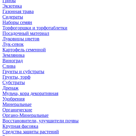
Грибы
Экзотика
Газонная трава
Сидераты
Наборы семян
Торфогоршки и торфотаблетки
Посадочный материал
Луковицы цветов
Лук-севок
Картофель семенной
Земляника
Виноград
Слива
Грунты и субстраты
Грунты, торф
Субстраты
Дренаж
Мульча, кора декоративная
Удобрения
Минеральные
Органические
Органо-Минеральные
Восстановители, улучшители почвы
Крупная фасовка
Средства защиты растений