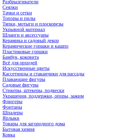
Разбрызгиватели
Сеялки
Тачки и сетки
Топоры и пилы
Тяпки, мотыги и плоскорезы
Укрывной материал
Шланги и аксессуары
Керамика и садовый декор
Керамические горшки и кашпо
Пластиковые горшки
Бамбук, коковита
Всё для орхидей
Искусственные цветы
Кассетницы и стаканчики для рассады
Плавающие фигуры
Садовые фигуры
Стикеры, штекеры, подвески
Украшения, поддержки, опоры, зажим
Флюгеры
Фонтаны
Шпалеры
Ярлыки
Товары для загородного дома
Бытовая химия
Ковка