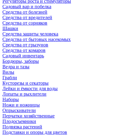
Регуляторы роста и стимуляторы
Садовый вар и побелка
Средства от болезней
Средства от вредителей
Средства от сорняков
Шашки
Средства защиты человека
Средства от бытовых насекомых
Средства от грызунов
Средства от комаров
Садовый инвентарь
Бордюры, заборы
Ведра и тазы
Вилы
Грабли
Кусторезы и секаторы
Лейки и ёмкости для воды
Лопаты и рыхлители
Наборы
Ножи и ножницы
Опрыскиватели
Перчатки хозяйственные
Плодосъемники
Подвязка растений
Подставки и опоры для цветов