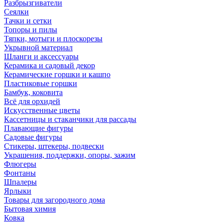
Разбрызгиватели
Сеялки
Тачки и сетки
Топоры и пилы
Тяпки, мотыги и плоскорезы
Укрывной материал
Шланги и аксессуары
Керамика и садовый декор
Керамические горшки и кашпо
Пластиковые горшки
Бамбук, коковита
Всё для орхидей
Искусственные цветы
Кассетницы и стаканчики для рассады
Плавающие фигуры
Садовые фигуры
Стикеры, штекеры, подвески
Украшения, поддержки, опоры, зажим
Флюгеры
Фонтаны
Шпалеры
Ярлыки
Товары для загородного дома
Бытовая химия
Ковка