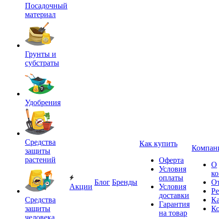
Посадочный
материал
Грунты и
субстраты
Удобрения
Средства
Как купить
Компан
защиты
растений
Оферта
О
Условия
к
оплаты
Блог
Бренды
О
Акции
Условия
Р
доставки
Средства
Ка
Гарантия
защиты
К
на товар
человека