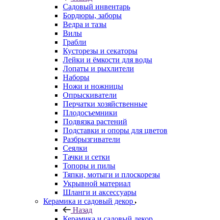
Садовый инвентарь
Бордюры, заборы
Ведра и тазы
Вилы
Грабли
Кусторезы и секаторы
Лейки и ёмкости для воды
Лопаты и рыхлители
Наборы
Ножи и ножницы
Опрыскиватели
Перчатки хозяйственные
Плодосъемники
Подвязка растений
Подставки и опоры для цветов
Разбрызгиватели
Сеялки
Тачки и сетки
Топоры и пилы
Тяпки, мотыги и плоскорезы
Укрывной материал
Шланги и аксессуары
Керамика и садовый декор
Назад
Керамика и садовый декор