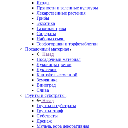
Ягоды
Пряности и зеленные культуры
Лекарственные растения
Грибы
Экзотика
Газонная трава
Сидераты
Наборы семян
Торфогоршки и торфотаблетки
Посадочный материал
Назад
Посадочный материал
Луковицы цветов
Лук-севок
Картофель семенной
Земляника
Виноград
Слива
Грунты и субстраты
Назад
Грунты и субстраты
Грунты, торф
Субстраты
Дренаж
Мульча, кора декоративная