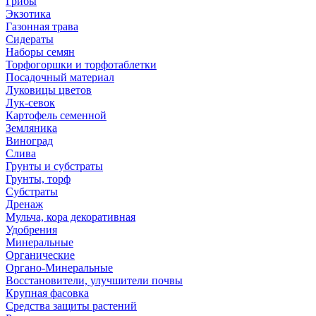
Грибы
Экзотика
Газонная трава
Сидераты
Наборы семян
Торфогоршки и торфотаблетки
Посадочный материал
Луковицы цветов
Лук-севок
Картофель семенной
Земляника
Виноград
Слива
Грунты и субстраты
Грунты, торф
Субстраты
Дренаж
Мульча, кора декоративная
Удобрения
Минеральные
Органические
Органо-Минеральные
Восстановители, улучшители почвы
Крупная фасовка
Средства защиты растений