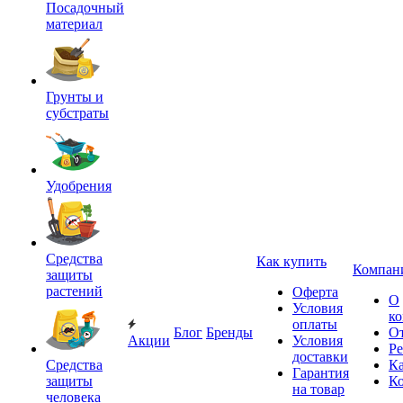
Посадочный
материал
Грунты и
субстраты
Удобрения
Средства
Как купить
Компан
защиты
растений
Оферта
О
Условия
к
оплаты
Блог
Бренды
О
Акции
Условия
Р
доставки
Средства
Ка
Гарантия
защиты
К
на товар
человека