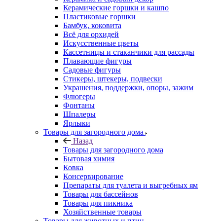
Керамические горшки и кашпо
Пластиковые горшки
Бамбук, коковита
Всё для орхидей
Искусственные цветы
Кассетницы и стаканчики для рассады
Плавающие фигуры
Садовые фигуры
Стикеры, штекеры, подвески
Украшения, поддержки, опоры, зажим
Флюгеры
Фонтаны
Шпалеры
Ярлыки
Товары для загородного дома
Назад
Товары для загородного дома
Бытовая химия
Ковка
Консервирование
Препараты для туалета и выгребных ям
Товары для бассейнов
Товары для пикника
Хозяйственные товары
Товары для животных и птиц